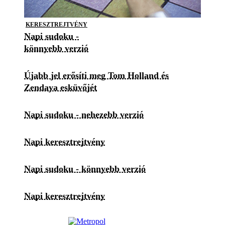
KERESZTREJTVÉNY
Napi sudoku -
könnyebb verzió
Újabb jel erősíti meg Tom Holland és
Zendaya esküvőjét
Napi sudoku - nehezebb verzió
Napi keresztrejtvény
Napi sudoku - könnyebb verzió
Napi keresztrejtvény