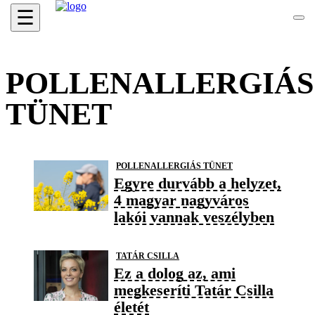
☰
POLLENALLERGIÁS
TÜNET
POLLENALLERGIÁS TÜNET
Egyre durvább a helyzet,
4 magyar nagyváros
lakói vannak veszélyben
TATÁR CSILLA
Ez a dolog az, ami
megkeseríti Tatár Csilla
életét