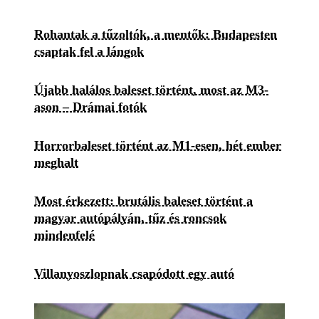
Rohantak a tűzoltók, a mentők: Budapesten
csaptak fel a lángok
Újabb halálos baleset történt, most az M3-
ason – Drámai fotók
Horrorbaleset történt az M1-esen, hét ember
meghalt
Most érkezett: brutális baleset történt a
magyar autópályán, tűz és roncsok
mindenfelé
Villanyoszlopnak csapódott egy autó