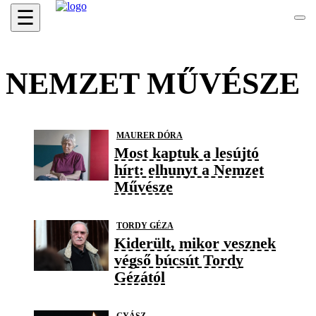
☰
NEMZET MŰVÉSZE
MAURER DÓRA
Most kaptuk a lesújtó
hírt: elhunyt a Nemzet
Művésze
TORDY GÉZA
Kiderült, mikor vesznek
végső búcsút Tordy
Gézától
GYÁSZ