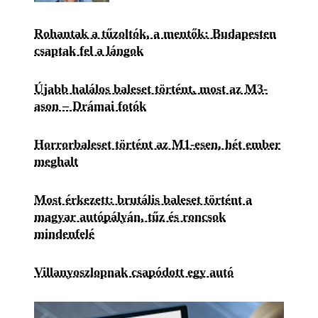
Rohantak a tűzoltók, a mentők: Budapesten
csaptak fel a lángok
Újabb halálos baleset történt, most az M3-
ason – Drámai fotók
Horrorbaleset történt az M1-esen, hét ember
meghalt
Most érkezett: brutális baleset történt a
magyar autópályán, tűz és roncsok
mindenfelé
Villanyoszlopnak csapódott egy autó