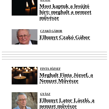
Most kaptuk a lesújtó
hírt: meghalt a nemzet
művésze
CZAKÓ GÁBOR
Elhunyt Czakó Gábor
FINTA JÓZSEF
Meghalt Finta József, a
Nemzet Művésze
GYÁSZ
Elhunyt Lator László, a
nemzet művésze