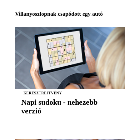
Villanyoszlopnak csapódott egy autó
KERESZTREJTVÉNY
Napi sudoku - nehezebb
verzió