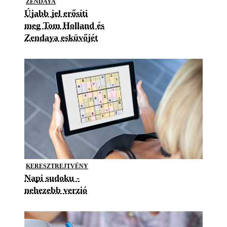
ZENDAYA
Újabb jel erősíti
meg Tom Holland és
Zendaya esküvőjét
KERESZTREJTVÉNY
Napi sudoku -
nehezebb verzió