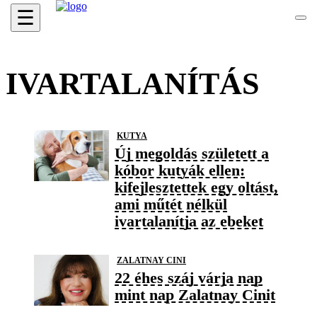
☰
IVARTALANÍTÁS
KUTYA
Új megoldás született a
kóbor kutyák ellen:
kifejlesztettek egy oltást,
ami műtét nélkül
ivartalanítja az ebeket
ZALATNAY CINI
22 éhes száj várja nap
mint nap Zalatnay Cinit