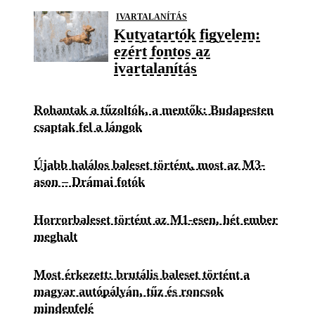
IVARTALANÍTÁS
Kutyatartók figyelem:
ezért fontos az
ivartalanítás
Rohantak a tűzoltók, a mentők: Budapesten
csaptak fel a lángok
Újabb halálos baleset történt, most az M3-
ason – Drámai fotók
Horrorbaleset történt az M1-esen, hét ember
meghalt
Most érkezett: brutális baleset történt a
magyar autópályán, tűz és roncsok
mindenfelé