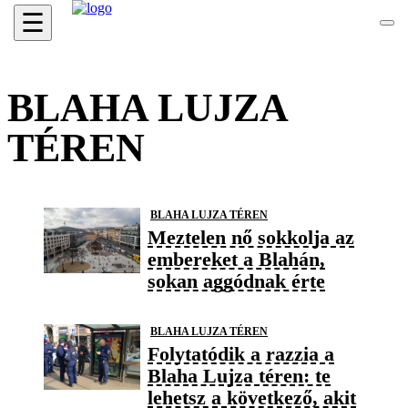
☰
BLAHA LUJZA
TÉREN
BLAHA LUJZA TÉREN
Meztelen nő sokkolja az
embereket a Blahán,
sokan aggódnak érte
BLAHA LUJZA TÉREN
Folytatódik a razzia a
Blaha Lujza téren: te
lehetsz a következő, akit