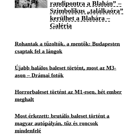
randipontra a Blahán” –
Szimbolikus „találkaóra”
kerülhet a Blahára –
Galéria
Rohantak a tűzoltók, a mentők: Budapesten
csaptak fel a lángok
Újabb halálos baleset történt, most az M3-
ason – Drámai fotók
Horrorbaleset történt az M1-esen, hét ember
meghalt
Most érkezett: brutális baleset történt a
magyar autópályán, tűz és roncsok
mindenfelé