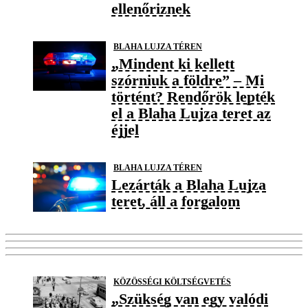
ellenőriznek
BLAHA LUJZA TÉREN
„Mindent ki kellett
szórniuk a földre” – Mi
történt? Rendőrök lepték
el a Blaha Lujza teret az
éjjel
BLAHA LUJZA TÉREN
Lezárták a Blaha Lujza
teret, áll a forgalom
KÖZÖSSÉGI KÖLTSÉGVETÉS
„Szükség van egy valódi