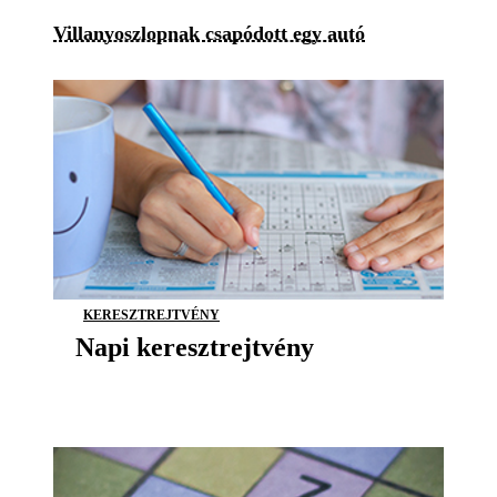
Villanyoszlopnak csapódott egy autó
KERESZTREJTVÉNY
Napi keresztrejtvény