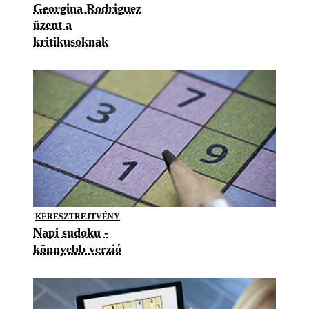
Georgina Rodriguez
üzent a
kritikusoknak
KERESZTREJTVÉNY
Napi sudoku -
könnyebb verzió