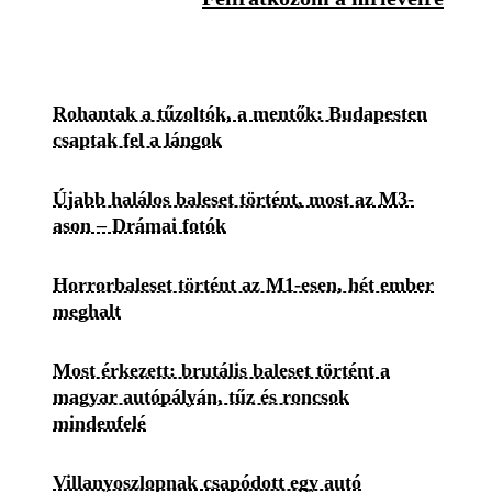
Rohantak a tűzoltók, a mentők: Budapesten
csaptak fel a lángok
Újabb halálos baleset történt, most az M3-
ason – Drámai fotók
Horrorbaleset történt az M1-esen, hét ember
meghalt
Most érkezett: brutális baleset történt a
magyar autópályán, tűz és roncsok
mindenfelé
Villanyoszlopnak csapódott egy autó