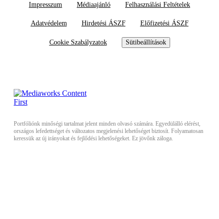
Impresszum
Médiaajánló
Felhasználási Feltételek
Adatvédelem
Hirdetési ÁSZF
Előfizetési ÁSZF
Cookie Szabályzatok
Sütibeállítások
Portfóliónk minőségi tartalmat jelent minden olvasó számára. Egyedülálló elérést,
országos lefedettséget és változatos megjelenési lehetőséget biztosít. Folyamatosan
keressük az új irányokat és fejlődési lehetőségeket. Ez jövőnk záloga.