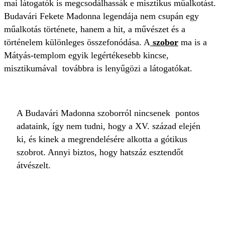
mai látogatók is megcsodálhassák e misztikus műalkotást.
Budavári Fekete Madonna legendája nem csupán egy
műalkotás története, hanem a hit, a művészet és a
történelem különleges összefonódása. A
szobor
ma is a
Mátyás-templom egyik legértékesebb kincse,
misztikumával továbbra is lenyűgözi a látogatókat.
A Budavári Madonna szoborról nincsenek pontos
adataink, így nem tudni, hogy a XV. század elején
ki, és kinek a megrendelésére alkotta a gótikus
szobrot. Annyi biztos, hogy hatszáz esztendőt
átvészelt.