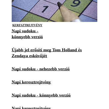
KERESZTREJTVÉNY
Napi sudoku -
könnyebb verzió
Újabb jel erősíti meg Tom Holland és
Zendaya esküvőjét
Napi sudoku - nehezebb verzió
Napi keresztrejtvény
Napi sudoku - könnyebb verzió
Napi keresztrejtvény