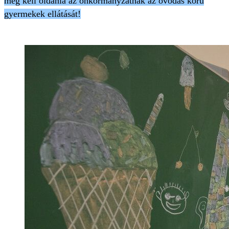
meg kell oldania az önkormányzatnak az óvodás korú
gyermekek ellátását!