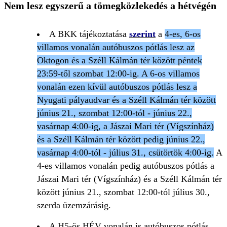
Nem lesz egyszerű a tömegközlekedés a hétvégén
A BKK tájékoztatása
szerint
a
4-es, 6-os
villamos vonalán autóbuszos pótlás lesz az
Oktogon és a Széll Kálmán tér között péntek
23:59-től szombat 12:00-ig. A 6-os villamos
vonalán ezen kívül autóbuszos pótlás lesz a
Nyugati pályaudvar és a Széll Kálmán tér között
június 21., szombat 12:00-tól - június 22.,
vasárnap 4:00-ig, a Jászai Mari tér (Vígszínház)
és a Széll Kálmán tér között pedig június 22.,
vasárnap 4:00-tól - július 31., csütörtök 4:00-ig.
A
4-es villamos vonalán pedig autóbuszos pótlás a
Jászai Mari tér (Vígszínház) és a Széll Kálmán tér
között június 21., szombat 12:00-tól július 30.,
szerda üzemzárásig.
A H5-ös HÉV vonalán is autóbuszos pótlás