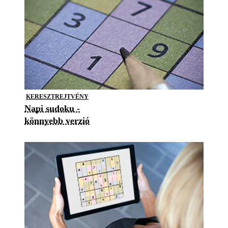
KERESZTREJTVÉNY
Napi sudoku -
könnyebb verzió