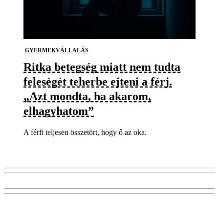
GYERMEKVÁLLALÁS
Ritka betegség miatt nem tudta
feleségét teherbe ejteni a férj.
„Azt mondta, ha akarom,
elhagyhatom”
A férfi teljesen összetört, hogy ő az oka.