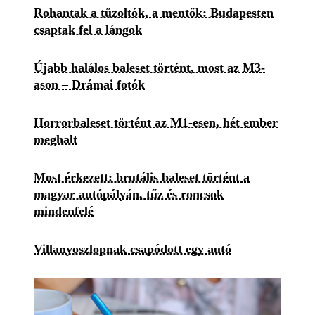
Rohantak a tűzoltók, a mentők: Budapesten
csaptak fel a lángok
Újabb halálos baleset történt, most az M3-
ason – Drámai fotók
Horrorbaleset történt az M1-esen, hét ember
meghalt
Most érkezett: brutális baleset történt a
magyar autópályán, tűz és roncsok
mindenfelé
Villanyoszlopnak csapódott egy autó