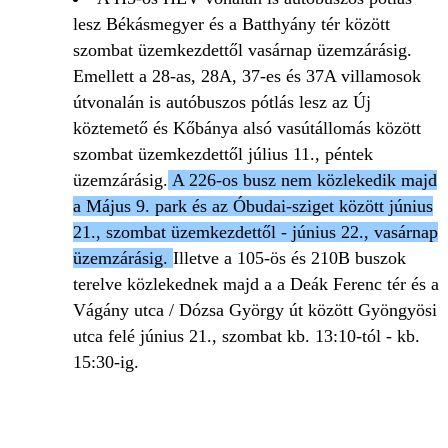
lesz Békásmegyer és a Batthyány tér között
szombat üzemkezdettől vasárnap üzemzárásig.
Emellett a 28-as, 28A, 37-es és 37A villamosok
útvonalán is autóbuszos pótlás lesz az Új
köztemető és Kőbánya alsó vasútállomás között
szombat üzemkezdettől július 11., péntek
üzemzárásig.
A 226-os busz nem közlekedik majd
a Május 9. park és az Óbudai-sziget között június
21., szombat üzemkezdettől - június 22., vasárnap
üzemzárásig.
Illetve a 105-ös és 210B buszok
terelve közlekednek majd a a Deák Ferenc tér és a
Vágány utca / Dózsa György út között Gyöngyösi
utca felé június 21., szombat kb. 13:10-tól - kb.
15:30-ig.