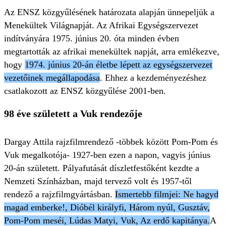
Az ENSZ közgyűlésének határozata alapján ünnepeljük a
Menekültek Világnapját. Az Afrikai Egységszervezet
indítványára 1975. június 20. óta minden évben
megtartották az afrikai menekültek napját, arra emlékezve,
hogy
1974. június 20-án életbe lépett az egységszervezet
vezetőinek megállapodása
. Ehhez a kezdeményezéshez
csatlakozott az ENSZ közgyűlése 2001-ben.
98 éve született a Vuk rendezője
Dargay Attila rajzfilmrendező -többek között Pom-Pom és
Vuk megalkotója- 1927-ben ezen a napon, vagyis június
20-án született. Pályafutását díszletfestőként kezdte a
Nemzeti Színházban, majd tervező volt és 1957-től
rendező a rajzfilmgyártásban.
Ismertebb filmjei: Ne hagyd
magad emberke!, Dióbél királyfi, Három nyúl, Gusztáv,
Pom-Pom meséi, Lúdas Matyi, Vuk, Az erdő kapitánya.
A