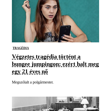
TRAGÉDIA
Végzetes tragédia történt a
bungee jumpingon: ezért halt meg
egy 21 éves nő
Megszólalt a polgármester.