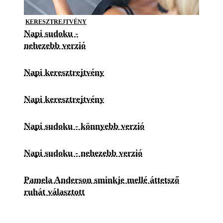
KERESZTREJTVÉNY
Napi sudoku -
nehezebb verzió
Napi keresztrejtvény
Napi keresztrejtvény
Napi sudoku - könnyebb verzió
Napi sudoku - nehezebb verzió
Pamela Anderson sminkje mellé áttetsző
ruhát választott