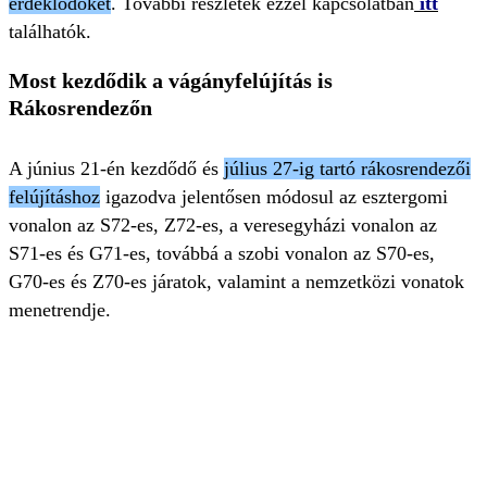
érdeklődőket
. További részletek ezzel kapcsolatban
itt
találhatók.
Most kezdődik a vágányfelújítás is
Rákosrendezőn
A június 21-én kezdődő és
július 27-ig tartó rákosrendezői
felújításhoz
igazodva jelentősen módosul az esztergomi
vonalon az S72-es, Z72-es, a veresegyházi vonalon az
S71-es és G71-es, továbbá a szobi vonalon az S70-es,
G70-es és Z70-es járatok, valamint a nemzetközi vonatok
menetrendje.