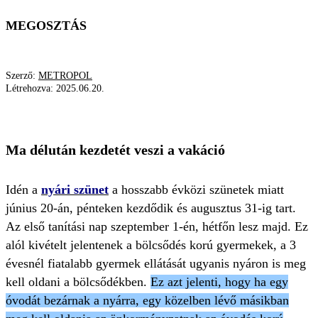
MEGOSZTÁS
Szerző:
METROPOL
Létrehozva:
2025.06.20.
EZ LESZ MA
VAKÁCIÓ
NYÁRI SZÜNET
Ma délután kezdetét veszi a vakáció
Idén a
nyári szünet
a hosszabb évközi szünetek miatt
június 20-án, pénteken kezdődik és augusztus 31-ig tart.
Az első tanítási nap szeptember 1-én, hétfőn lesz majd. Ez
alól kivételt jelentenek a bölcsődés korú gyermekek, a 3
évesnél fiatalabb gyermek ellátását ugyanis nyáron is meg
kell oldani a bölcsődékben.
Ez azt jelenti, hogy ha egy
óvodát bezárnak a nyárra, egy közelben lévő másikban