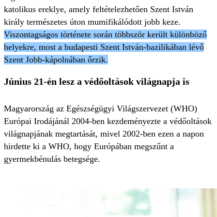
katolikus ereklye, amely feltételezhetően Szent István
király természetes úton mumifikálódott jobb keze.
Viszontagságos története során többször került különböző
helyekre, most a budapesti Szent István-bazilikában lévő
Szent Jobb-kápolnában őrzik.
Június 21-én lesz a védőoltások világnapja is
Magyarország az Egészségügyi Világszervezet (WHO)
Európai Irodájánál 2004-ben kezdeményezte a védőoltások
világnapjának megtartását, mivel 2002-ben ezen a napon
hirdette ki a WHO, hogy Európában megszűnt a
gyermekbénulás betegsége.