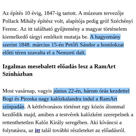
Az építés 10 évig, 1847-ig tartott. A múzeum tervezője
Pollack Mihály építész volt, alapítója pedig gróf Széchényi
Ferenc. Az itt található gyűjtemény a magyar történelem
kiemelkedő tárgyi emlékeit mutatja be.
A hagyomány
szerint 1848. március 15-én Petőfi Sándor a homlokzat
előtti téren szavalta el a Nemzeti dalt.
Izgalmas mesebalett előadás lesz a RamArt
Színházban
Most vasárnap, vagyis
június 22-én, három órás kezdettel
Bogi és Piroska nagy kalózkalandra indul a RamArt
színpadán
. A kétfelvonásos történet egy közös álommal
kezdődik majd, amiben a testvérek kalózként szerepelnek a
rettenthetetlen Kalóz Király seregében. Aki kíváncsi a
folytatásra, az
itt
talál további részleteket az előadásról.