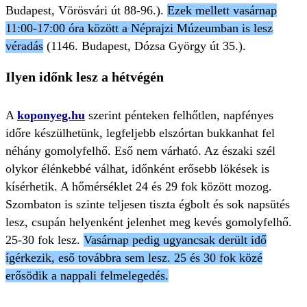
Budapest, Vörösvári út 88-96.).
Ezek mellett vasárnap
11:00-17:00 óra között a Néprajzi Múzeumban is lesz
véradás
(1146. Budapest, Dózsa György út 35.).
Ilyen időnk lesz a hétvégén
A
koponyeg.hu
szerint pénteken felhőtlen, napfényes
időre készülhetünk, legfeljebb elszórtan bukkanhat fel
néhány gomolyfelhő. Eső nem várható. Az északi szél
olykor élénkebbé válhat, időnként erősebb lökések is
kísérhetik. A hőmérséklet 24 és 29 fok között mozog.
Szombaton is szinte teljesen tiszta égbolt és sok napsütés
lesz, csupán helyenként jelenhet meg kevés gomolyfelhő.
25-30 fok lesz.
Vasárnap pedig ugyancsak derült idő
ígérkezik, eső továbbra sem lesz. 25 és 30 fok közé
erősödik a nappali felmelegedés.