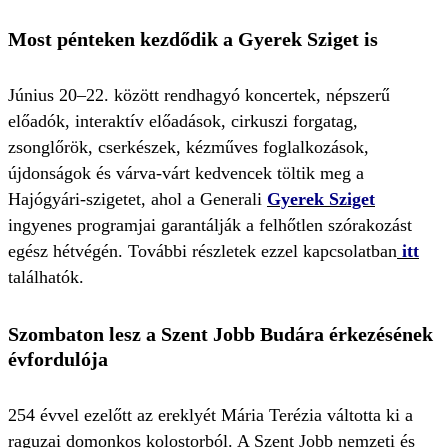
Most pénteken kezdődik a Gyerek Sziget is
Június 20–22. között rendhagyó koncertek, népszerű
előadók, interaktív előadások, cirkuszi forgatag,
zsonglőrök, cserkészek, kézműves foglalkozások,
újdonságok és várva-várt kedvencek töltik meg a
Hajógyári-szigetet, ahol a Generali
Gyerek Sziget
ingyenes programjai garantálják a felhőtlen szórakozást
egész hétvégén. További részletek ezzel kapcsolatban
itt
találhatók.
Szombaton lesz a Szent Jobb Budára érkezésének
évfordulója
254 évvel ezelőtt az ereklyét Mária Terézia váltotta ki a
raguzai domonkos kolostorból. A Szent Jobb nemzeti és