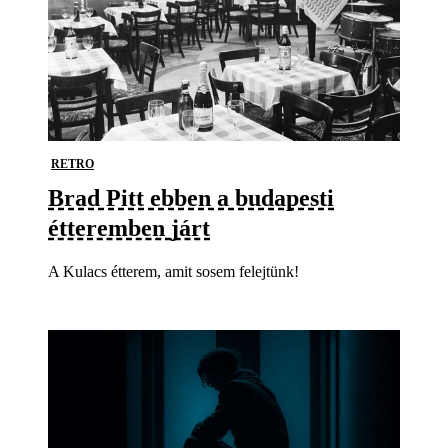
RETRO
Brad Pitt ebben a budapesti
étteremben járt
A Kulacs étterem, amit sosem felejtünk!