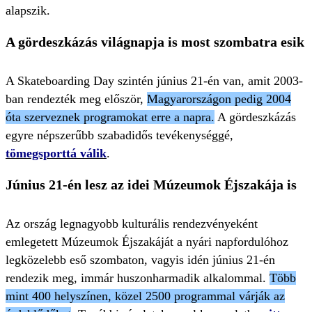
alapszik.
A gördeszkázás világnapja is most szombatra esik
A Skateboarding Day szintén június 21-én van, amit 2003-
ban rendezték meg először,
Magyarországon pedig 2004
óta szerveznek programokat erre a napra.
A gördeszkázás
egyre népszerűbb szabadidős tevékenységgé,
tömegsporttá válik
.
Június 21-én lesz az idei Múzeumok Éjszakája is
Az ország legnagyobb kulturális rendezvényeként
emlegetett Múzeumok Éjszakáját a nyári napfordulóhoz
legközelebb eső szombaton, vagyis idén június 21-én
rendezik meg, immár huszonharmadik alkalommal.
Több
mint 400 helyszínen, közel 2500 programmal várják az