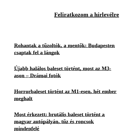
Feliratkozom a hírlevélre
Rohantak a tűzoltók, a mentők: Budapesten
csaptak fel a lángok
Újabb halálos baleset történt, most az M3-
ason – Drámai fotók
Horrorbaleset történt az M1-esen, hét ember
meghalt
Most érkezett: brutális baleset történt a
magyar autópályán, tűz és roncsok
mindenfelé