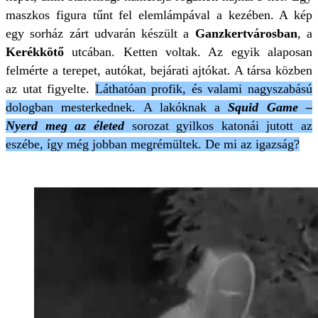
maszkos figura tűnt fel elemlámpával a kezében. A kép
egy sorház zárt udvarán készült a
Ganzkertvárosban
, a
Kerékkötő
utcában. Ketten voltak. Az egyik alaposan
felmérte a terepet, autókat, bejárati ajtókat. A társa közben
az utat figyelte.
Láthatóan profik, és valami nagyszabású
dologban mesterkednek. A lakóknak a
Squid Game –
Nyerd meg az életed
sorozat gyilkos katonái jutott az
eszébe, így még jobban megrémültek. De mi az igazság?