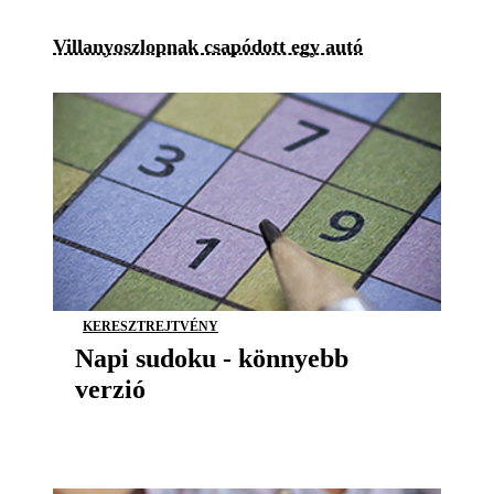
Villanyoszlopnak csapódott egy autó
KERESZTREJTVÉNY
Napi sudoku - könnyebb
verzió