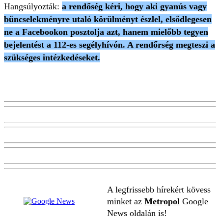
Hangsúlyozták:
a rendőség kéri, hogy aki gyanús vagy
bűncselekményre utaló körülményt észlel, elsődlegesen
ne a Facebookon posztolja azt, hanem mielőbb tegyen
bejelentést a 112-es segélyhívón. A rendőrség megteszi a
szükséges intézkedéseket.
A legfrissebb hírekért kövess
minket az
Metropol
Google
News oldalán is!