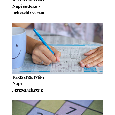
KERESZTREJTVÉNY
Napi sudoku -
nehezebb verzió
KERESZTREJTVÉNY
Napi
keresztrejtvény