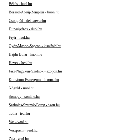
Békés - beol.hu
Borsod-Abaúj-Zemplén - boon.hu
Csongrád - delmagyar.hu
Dunaújváros - duol.hu
Fejér - feol.hu
Győr-Moson-Sopron - kisalfold.hu
Hajdú-Bihar - haon.hu
Heves - heol.hu
Jász-Nagykun-Szolnok - szoljon.hu
Komárom-Esztergom - kemma.hu
Nógrád - nool.hu
Somogy - sonline.hu
Szabolcs-Szatmár-Bereg - szon.hu
Tolna - teol.hu
Vas - vaol.hu
Veszprém - veol.hu
Zala - zaol.hu