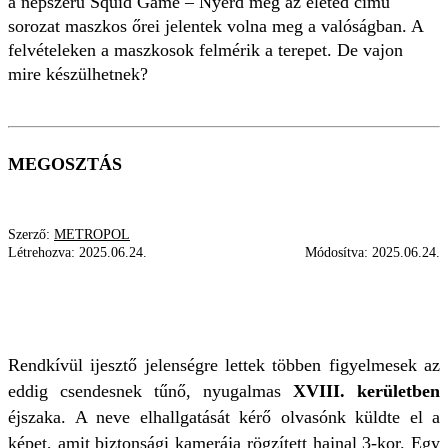
a népszerű Squid Game – Nyerd meg az életed című
sorozat maszkos őrei jelentek volna meg a valóságban. A
felvételeken a maszkosok felmérik a terepet. De vajon
mire készülhetnek?
MEGOSZTÁS
Szerző:
METROPOL
Létrehozva:
2025.06.24.
Módosítva:
2025.06.24.
ALAK
MASZKOS
PESTSZENTLŐRINC
SQUID GAME
JÁTÉK
Rendkívül ijesztő jelenségre lettek többen figyelmesek az
eddig csendesnek tűnő, nyugalmas
XVIII. kerületben
éjszaka. A neve elhallgatását kérő olvasónk küldte el a
képet, amit biztonsági kamerája rögzített hajnal 3-kor. Egy