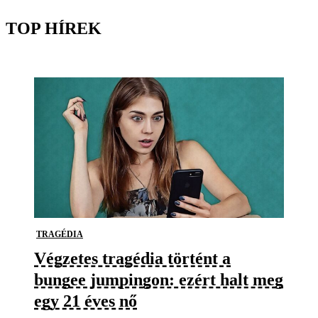
TOP HÍREK
TRAGÉDIA
Végzetes tragédia történt a
bungee jumpingon: ezért halt meg
egy 21 éves nő