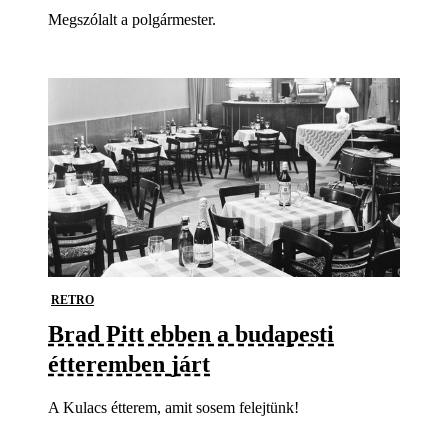
Megszólalt a polgármester.
RETRO
Brad Pitt ebben a budapesti
étteremben járt
A Kulacs étterem, amit sosem felejtünk!