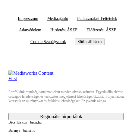
Impresszum
Médiaajánló
Felhasználási Feltételek
Adatvédelem
Hirdetési ÁSZF
Előfizetési ÁSZF
Cookie Szabályzatok
Sütibeállítások
Portfóliónk minőségi tartalmat jelent minden olvasó számára. Egyedülálló elérést,
országos lefedettséget és változatos megjelenési lehetőséget biztosít. Folyamatosan
keressük az új irányokat és fejlődési lehetőségeket. Ez jövőnk záloga.
Regionális hírportálok
Bács-Kiskun - baon.hu
Baranya - bama.hu