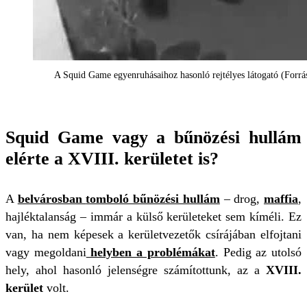
A Squid Game egyenruhásaihoz hasonló rejtélyes látogató (Forrá
Squid Game vagy a bűnözési hullám
elérte a XVIII. kerületet is?
A
belvárosban
tomboló bűnözési hullám
– drog,
maffia
,
hajléktalanság – immár a külső kerületeket sem kíméli. Ez
van, ha nem képesek a kerületvezetők csírájában elfojtani
vagy megoldani
helyben a problémákat
. Pedig az utolsó
hely, ahol hasonló jelenségre számítottunk, az a
XVIII.
kerület
volt.