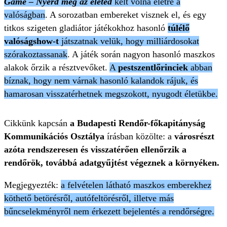
Game – Nyerd meg az életed
kelt volna életre a
valóságban
. A sorozatban embereket visznek el, és egy
titkos szigeten gladiátor játékokhoz hasonló
túlélő
valóságshow-t
játszatnak velük, hogy milliárdosokat
szórakoztassanak
. A játék során nagyon hasonló maszkos
alakok őrzik a résztvevőket.
A
pestszentlőrinciek
abban
bíznak, hogy nem várnak hasonló kalandok rájuk, és
hamarosan visszatérhetnek megszokott, nyugodt életükbe.
Cikkünk kapcsán
a Budapesti Rendőr-főkapitányság
Kommunikációs Osztálya
írásban közölte: a
városrészt
azóta rendszeresen és visszatérően ellenőrzik a
rendőrök, továbbá adatgyűjtést végeznek a környéken.
Megjegyezték:
a felvételen látható maszkos emberekhez
köthető betörésről, autófeltörésről, illetve más
bűncselekményről nem érkezett bejelentés a rendőrségre.