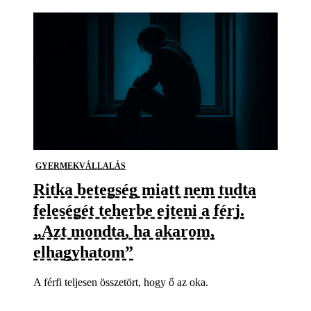
GYERMEKVÁLLALÁS
Ritka betegség miatt nem tudta
feleségét teherbe ejteni a férj.
„Azt mondta, ha akarom,
elhagyhatom”
A férfi teljesen összetört, hogy ő az oka.