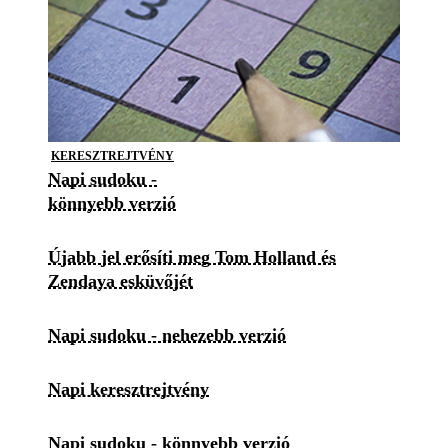
KERESZTREJTVÉNY
Napi sudoku -
könnyebb verzió
Újabb jel erősíti meg Tom Holland és
Zendaya esküvőjét
Napi sudoku - nehezebb verzió
Napi keresztrejtvény
Napi sudoku - könnyebb verzió