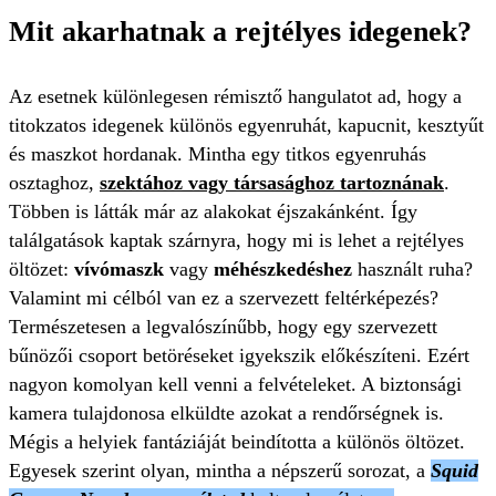
Mit akarhatnak a rejtélyes idegenek?
Az esetnek különlegesen rémisztő hangulatot ad, hogy a
titokzatos idegenek különös egyenruhát, kapucnit, kesztyűt
és maszkot hordanak. Mintha egy titkos egyenruhás
osztaghoz,
szektához vagy társasághoz tartoznának
.
Többen is látták már az alakokat éjszakánként. Így
találgatások kaptak szárnyra, hogy mi is lehet a rejtélyes
öltözet:
vívómaszk
vagy
méhészkedéshez
használt ruha?
Valamint mi célból van ez a szervezett feltérképezés?
Természetesen a legvalószínűbb, hogy egy szervezett
bűnözői csoport betöréseket igyekszik előkészíteni. Ezért
nagyon komolyan kell venni a felvételeket. A biztonsági
kamera tulajdonosa elküldte azokat a rendőrségnek is.
Mégis a helyiek fantáziáját beindította a különös öltözet.
Egyesek szerint olyan, mintha a népszerű sorozat, a
Squid