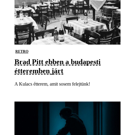
RETRO
Brad Pitt ebben a budapesti
étteremben járt
A Kulacs étterem, amit sosem felejtünk!