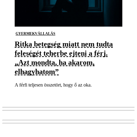
GYERMEKVÁLLALÁS
Ritka betegség miatt nem tudta
feleségét teherbe ejteni a férj.
„Azt mondta, ha akarom,
elhagyhatom”
A férfi teljesen összetört, hogy ő az oka.