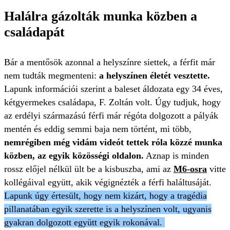
Halálra gázolták munka közben a
családapát
Bár a mentősök azonnal a helyszínre siettek, a férfit már
nem tudták megmenteni:
a helyszínen életét vesztette.
Lapunk információi szerint a baleset áldozata egy 34 éves,
kétgyermekes családapa, F. Zoltán volt. Úgy tudjuk, hogy
az erdélyi származású férfi már régóta dolgozott a pályák
mentén és eddig semmi baja nem történt, mi több,
nemrégiben még vidám videót tettek róla közzé munka
közben, az egyik közösségi oldalon.
Aznap is minden
rossz előjel nélkül ült be a kisbuszba, ami az
M6-osra
vitte
kollégáival együtt, akik végignézték a férfi haláltusáját.
Lapunk úgy értesült, hogy nem kizárt, hogy a tragédia
pillanatában egyik szerette is a helyszínen volt, ugyanis
gyakran dolgozott együtt egyik rokonával.