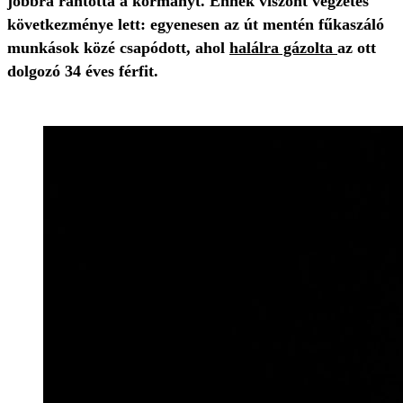
jobbra rántotta a kormányt. Ennek viszont végzetes
következménye lett: egyenesen az út mentén fűkaszáló
munkások közé csapódott, ahol
halálra gázolta
az ott
dolgozó 34 éves férfit.