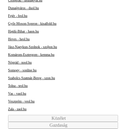
Csongrád - delmagyar.hu
Dunaújváros - duol.hu
Fejér - feol.hu
Győr-Moson-Sopron - kisalfold.hu
Hajdú-Bihar - haon.hu
Heves - heol.hu
Jász-Nagykun-Szolnok - szoljon.hu
Komárom-Esztergom - kemma.hu
Nógrád - nool.hu
Somogy - sonline.hu
Szabolcs-Szatmár-Bereg - szon.hu
Tolna - teol.hu
Vas - vaol.hu
Veszprém - veol.hu
Zala - zaol.hu
Közélet
Gazdaság