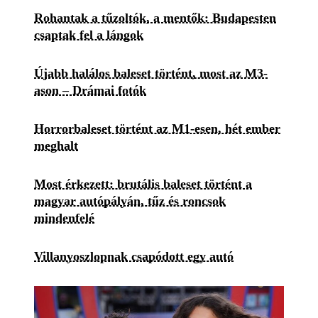
Rohantak a tűzoltók, a mentők: Budapesten
csaptak fel a lángok
Újabb halálos baleset történt, most az M3-
ason – Drámai fotók
Horrorbaleset történt az M1-esen, hét ember
meghalt
Most érkezett: brutális baleset történt a
magyar autópályán, tűz és roncsok
mindenfelé
Villanyoszlopnak csapódott egy autó