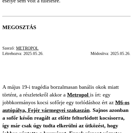
esélye sem volt a túlélésre.
MEGOSZTÁS
Szerző:
METROPOL
Létrehozva:
2025.05.26.
Módosítva:
2025.05.26.
M6
CSALÁDAPA
HALÁLRA GÁZOLTA
GYÁSZ
A május 19-i tragédia borzalmasan banális okok miatt
történt, a részletekről akkor a
Metropol
is írt: egy
jobbkormányos kocsi sofőrje egy torlódáshoz ért az
M6-os
autópálya, Fejér vármegyei szakaszán
.
Sajnos azonban
a sofőr későn reagált az előtte feltorlódott kocsisorra,
így már csak úgy tudta elkerülni az ütközést, hogy