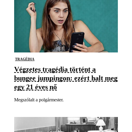
TRAGÉDIA
Végzetes tragédia történt a
bungee jumpingon: ezért halt meg
egy 21 éves nő
Megszólalt a polgármester.