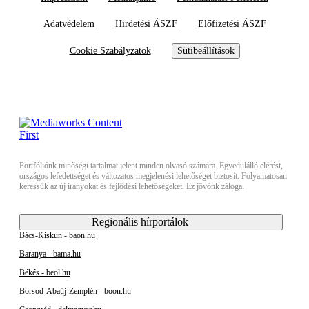
Adatvédelem
Hirdetési ÁSZF
Előfizetési ÁSZF
Cookie Szabályzatok
Sütibeállítások
Portfóliónk minőségi tartalmat jelent minden olvasó számára. Egyedülálló elérést,
országos lefedettséget és változatos megjelenési lehetőséget biztosít. Folyamatosan
keressük az új irányokat és fejlődési lehetőségeket. Ez jövőnk záloga.
Regionális hírportálok
Bács-Kiskun - baon.hu
Baranya - bama.hu
Békés - beol.hu
Borsod-Abaúj-Zemplén - boon.hu