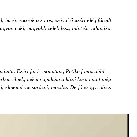
el, ha én vagyok a soros, szóval ő azért elég fáradt.
nagyon cuki, nagyobb celeb lesz, mint én valamikor
miatta. Ezért fel is mondtam, Petike fontosabb!
gerben élnek, nekem apukám a kicsi kora miatt még
ni, elmenni vacsorázni, moziba. De jó ez így, nincs