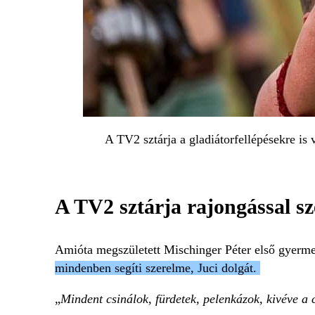
A TV2 sztárja a gladiátorfellépésekre 
A TV2 sztárja rajongással sze
Amióta megszületett Mischinger Péter első gyermek
mindenben segíti szerelme, Juci dolgát.
„
Mindent csinálok, fürdetek, pelenkázok, kivéve a