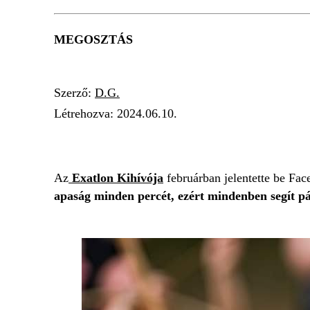
MEGOSZTÁS
Szerző:
D.G.
Létrehozva:
2024.06.10.
TV2
MISCHINGER PÉTER
FELMONDÁS
Az
Exatlon Kihívója
februárban jelentette be Fa
apaság minden percét, ezért mindenben segít pá