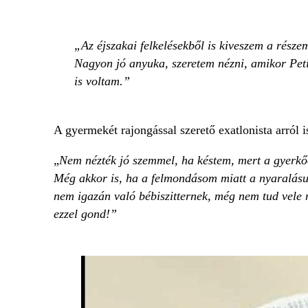
Az éjszakai felkelésekből is kiveszem a részem
Nagyon jó anyuka, szeretem nézni, amikor Peti
is voltam.
A gyermekét rajongással szerető exatlonista arról 
„
Nem nézték jó szemmel, ha késtem, mert a gyerkőcö
Még akkor is, ha a felmondásom miatt a nyaralásun
nem igazán való bébiszitternek, még nem tud vele mi
ezzel gond!”