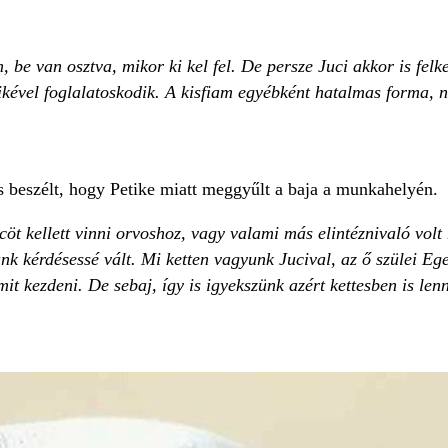
, be van osztva, mikor ki kel fel. De persze Juci akkor is felk
kével foglalatoskodik. A kisfiam egyébként hatalmas forma, 
is beszélt, hogy Petike miatt meggyűlt a baja a munkahelyén.
t kellett vinni orvoshoz, vagy valami más elintéznivaló volt 
k kérdésessé vált. Mi ketten vagyunk Jucival, az ő szülei E
t kezdeni. De sebaj, így is igyekszünk azért kettesben is len