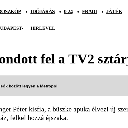
ROSZKÓP
IDŐJÁRÁS
0-24
FRADI
JÁTÉK
UDAPEST
HÍRLEVÉL
ondott fel a TV2 sztár
elsők között legyen a Metropol
r Péter kisfia, a büszke apuka élvezi új szer
káz, felkel hozzá éjszaka.