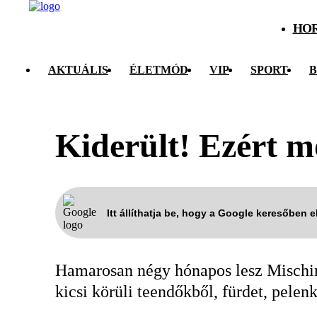
HO
AKTUÁLIS
ÉLETMÓD
VIP
SPORT
B
Kiderült! Ezért m
Itt állíthatja be, hogy a Google keresőben 
Hamarosan négy hónapos lesz Mischinge
kicsi körüli teendőkből, fürdet, pelen