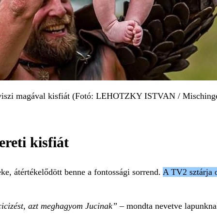
is viszi magával kisfiát (Fotó: LEHOTZKY ISTVAN / Mischinge
reti kisfiát
e, átértékelődött benne a fontossági sorrend.
A TV2 sztárja ot
 cicizést, azt meghagyom Jucinak”
– mondta nevetve lapunkna