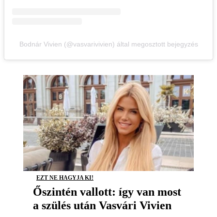
Bodnár Vivien (@vasvarivivien) által megosztott bejegyzés
EZT NE HAGYJA KI!
Őszintén vallott: így van most
a szülés után Vasvári Vivien