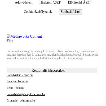
Adatvédelem
Hirdetési ÁSZF
Előfizetési ÁSZF
Cookie Szabályzatok
Sütibeállítások
Portfóliónk minőségi tartalmat jelent minden olvasó számára. Egyedülálló elérést,
országos lefedettséget és változatos megjelenési lehetőséget biztosít. Folyamatosan
keressük az új irányokat és fejlődési lehetőségeket. Ez jövőnk záloga.
Regionális hírportálok
Bács-Kiskun - baon.hu
Baranya - bama.hu
Békés - beol.hu
Borsod-Abaúj-Zemplén - boon.hu
Csongrád - delmagyar.hu