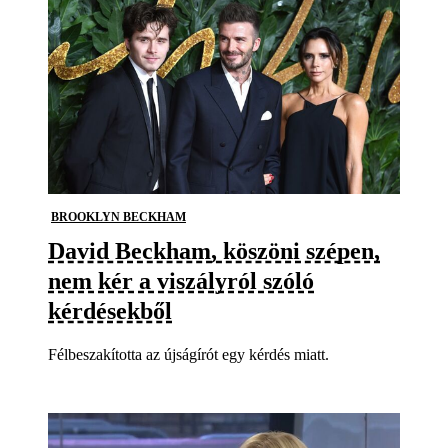
BROOKLYN BECKHAM
David Beckham, köszöni szépen,
nem kér a viszályról szóló
kérdésekből
Félbeszakította az újságírót egy kérdés miatt.