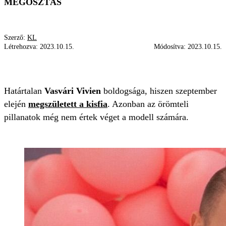
MEGOSZTÁS
Szerző:
KL
Létrehozva:
2023.10.15.
Módosítva:
2023.10.15.
SZÜLETÉSNAP
ÜNNEPLÉS
VASVÁRI VIVIEN
Határtalan
Vasvári Vivien
boldogsága, hiszen szeptember
elején
megszületett a kisfia
. Azonban az örömteli
pillanatok még nem értek véget a modell számára.