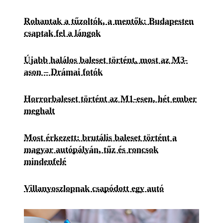
Rohantak a tűzoltók, a mentők: Budapesten
csaptak fel a lángok
Újabb halálos baleset történt, most az M3-
ason – Drámai fotók
Horrorbaleset történt az M1-esen, hét ember
meghalt
Most érkezett: brutális baleset történt a
magyar autópályán, tűz és roncsok
mindenfelé
Villanyoszlopnak csapódott egy autó