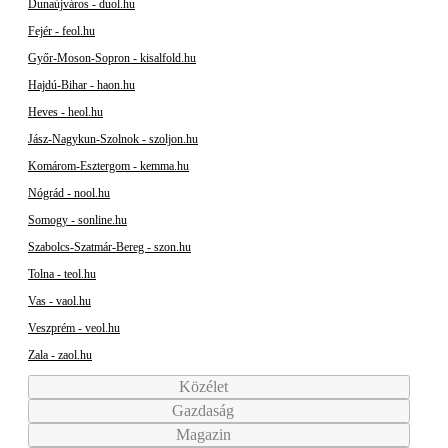
Dunaújváros - duol.hu
Fejér - feol.hu
Győr-Moson-Sopron - kisalfold.hu
Hajdú-Bihar - haon.hu
Heves - heol.hu
Jász-Nagykun-Szolnok - szoljon.hu
Komárom-Esztergom - kemma.hu
Nógrád - nool.hu
Somogy - sonline.hu
Szabolcs-Szatmár-Bereg - szon.hu
Tolna - teol.hu
Vas - vaol.hu
Veszprém - veol.hu
Zala - zaol.hu
Közélet
Gazdaság
Magazin