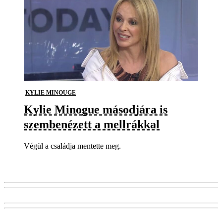
KYLIE MINOUGE
Kylie Minogue másodjára is
szembenézett a mellrákkal
Végül a családja mentette meg.