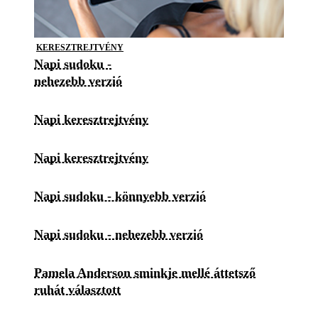
KERESZTREJTVÉNY
Napi sudoku -
nehezebb verzió
Napi keresztrejtvény
Napi keresztrejtvény
Napi sudoku - könnyebb verzió
Napi sudoku - nehezebb verzió
Pamela Anderson sminkje mellé áttetsző
ruhát választott