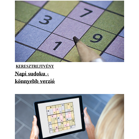
KERESZTREJTVÉNY
Napi sudoku -
könnyebb verzió