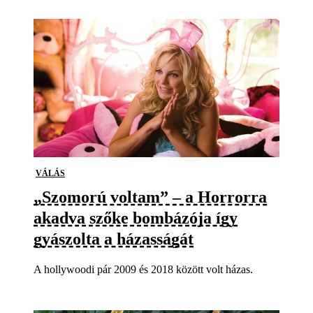
VÁLÁS
„Szomorú voltam” – a Horrorra
akadva szőke bombázója így
gyászolta a házasságát
A hollywoodi pár 2009 és 2018 között volt házas.