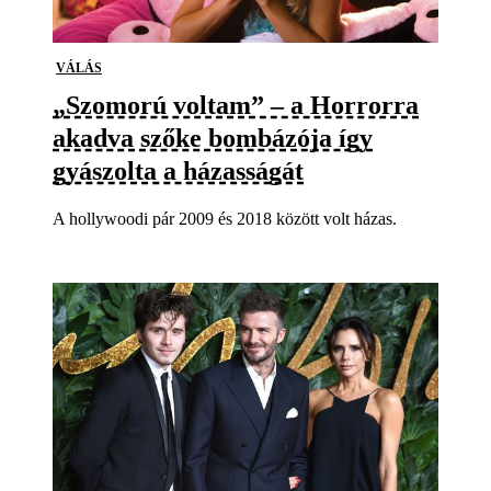
VÁLÁS
„Szomorú voltam” – a Horrorra
akadva szőke bombázója így
gyászolta a házasságát
A hollywoodi pár 2009 és 2018 között volt házas.