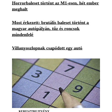
Horrorbaleset történt az M1-esen, hét ember
meghalt
Most érkezett: brutális baleset történt a
magyar autópályán, tűz és roncsok
mindenfelé
Villanyoszlopnak csapódott egy autó
KERESZTREJTVÉNY