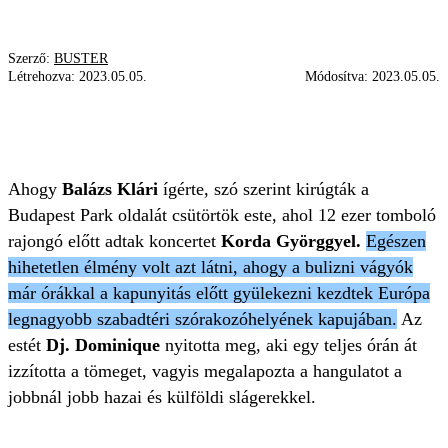
Szerző:
BUSTER
Létrehozva:
2023.05.05.
Módosítva:
2023.05.05.
KORDA GYÖRGY
KONCERT
BUDAPEST PARK
BALÁZS KLÁRI
Ahogy
Balázs Klári
ígérte, szó szerint kirúgták a
Budapest Park oldalát csütörtök este, ahol 12 ezer tomboló
rajongó előtt adtak koncertet
Korda Györggyel.
Egészen
hihetetlen élmény volt azt látni, ahogy a bulizni vágyók
már órákkal a kapunyitás előtt gyülekezni kezdtek Európa
legnagyobb szabadtéri szórakozóhelyének kapujában.
Az
estét
Dj. Dominique
nyitotta meg, aki egy teljes órán át
izzította a tömeget, vagyis megalapozta a hangulatot a
jobbnál jobb hazai és külföldi slágerekkel.