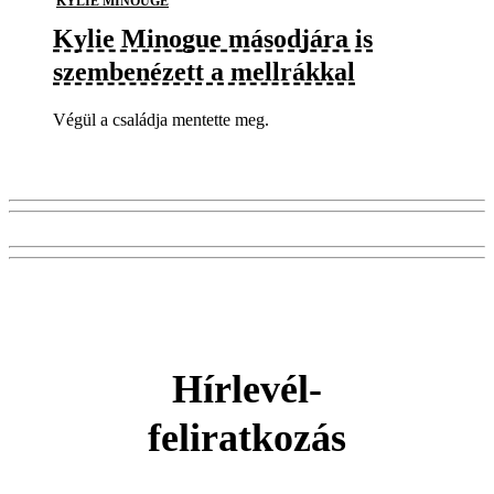
KYLIE MINOUGE
Kylie Minogue másodjára is
szembenézett a mellrákkal
Végül a családja mentette meg.
Hírlevél-
feliratkozás