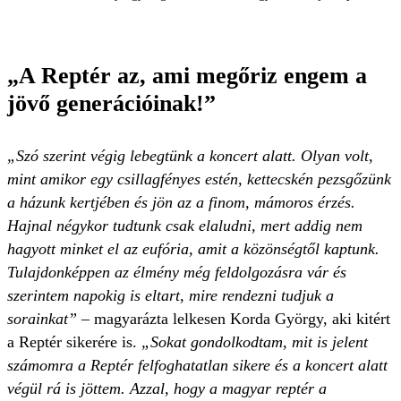
„A Reptér az, ami megőriz engem a
jövő generációinak!”
„Szó szerint végig lebegtünk a koncert alatt. Olyan volt,
mint amikor egy csillagfényes estén, kettecskén pezsgőzünk
a házunk kertjében és jön az a finom, mámoros érzés.
Hajnal négykor tudtunk csak elaludni, mert addig nem
hagyott minket el az eufória, amit a közönségtől kaptunk.
Tulajdonképpen az élmény még feldolgozásra vár és
szerintem napokig is eltart, mire rendezni tudjuk a
sorainkat”
– magyarázta lelkesen Korda György, aki kitért
a Reptér sikerére is.
„Sokat gondolkodtam, mit is jelent
számomra a Reptér felfoghatatlan sikere és a koncert alatt
végül rá is jöttem. Azzal, hogy a magyar reptér a