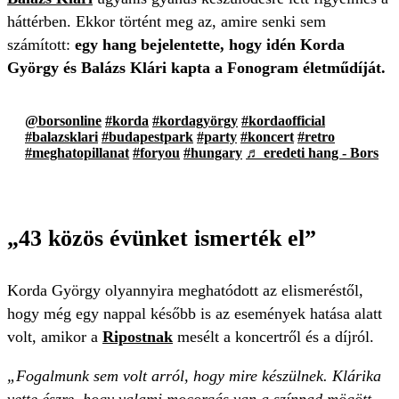
háttérben. Ekkor történt meg az, amire senki sem
számított:
egy hang bejelentette, hogy idén Korda
György és Balázs Klári kapta a Fonogram életműdíját.
@borsonline
#korda
#kordagyörgy
#kordaofficial
#balazsklari
#budapestpark
#party
#koncert
#retro
#meghatopillanat
#foryou
#hungary
♬ eredeti hang - Bors
„43 közös évünket ismerték el”
Korda György olyannyira meghatódott az elismeréstől,
hogy még egy nappal később is az események hatása alatt
volt, amikor a
Ripostnak
mesélt a koncertről és a díjról.
„Fogalmunk sem volt arról, hogy mire készülnek. Klárika
vette észre, hogy valami mocorgás van a színpad mögött,