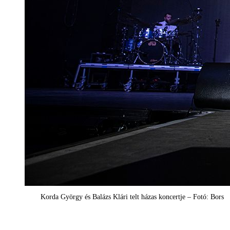
Korda György és Balázs Klári telt házas koncertje – Fotó: Bors