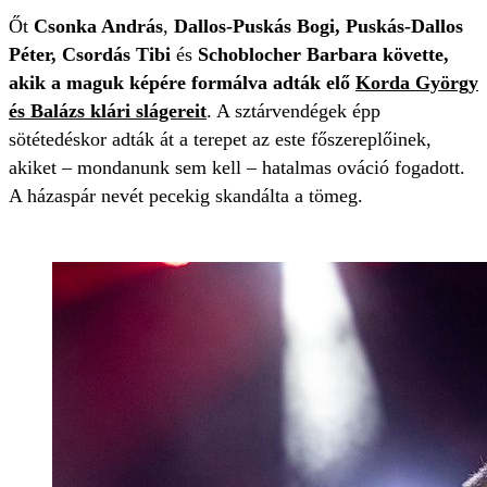
Őt
Csonka András
,
Dallos-Puskás Bogi, Puskás-Dallos
Péter, Csordás Tibi
és
Schoblocher Barbara követte,
akik a maguk képére formálva adták elő
Korda György
és Balázs klári slágereit
. A sztárvendégek épp
sötétedéskor adták át a terepet az este főszereplőinek,
akiket – mondanunk sem kell – hatalmas ováció fogadott.
A házaspár nevét pecekig skandálta a tömeg.