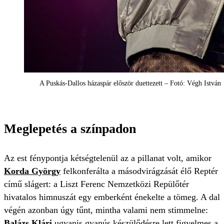
A Puskás-Dallos házaspár először duettezett – Fotó: Végh István
Meglepetés a színpadon
Az est fénypontja kétségtelenül az a pillanat volt, amikor
Korda György
felkonferálta a másodvirágzását élő Reptér
című slágert: a Liszt Ferenc Nemzetközi Repülőtér
hivatalos himnuszát egy emberként énekelte a tömeg. A dal
végén azonban úgy tűnt, mintha valami nem stimmelne:
Balázs Klári
ugyanis gyanús készülődésre lett figyelmes a