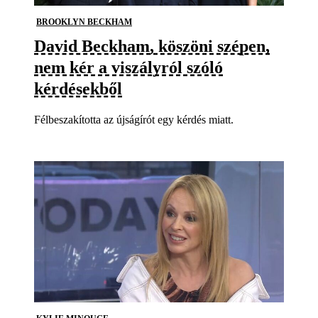
BROOKLYN BECKHAM
David Beckham, köszöni szépen,
nem kér a viszályról szóló
kérdésekből
Félbeszakította az újságírót egy kérdés miatt.