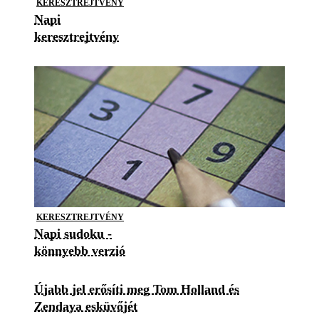
KERESZTREJTVÉNY
Napi
keresztrejtvény
KERESZTREJTVÉNY
Napi sudoku -
könnyebb verzió
Újabb jel erősíti meg Tom Holland és
Zendaya esküvőjét