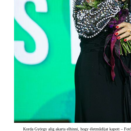
Korda György alig akarta elhinni, hogy életműdíjat kapott – Fot