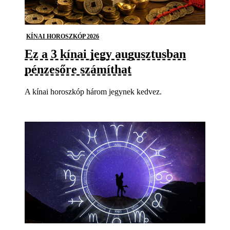
KÍNAI HOROSZKÓP 2026
Ez a 3 kínai jegy augusztusban
pénzesőre számíthat
A kínai horoszkóp három jegynek kedvez.