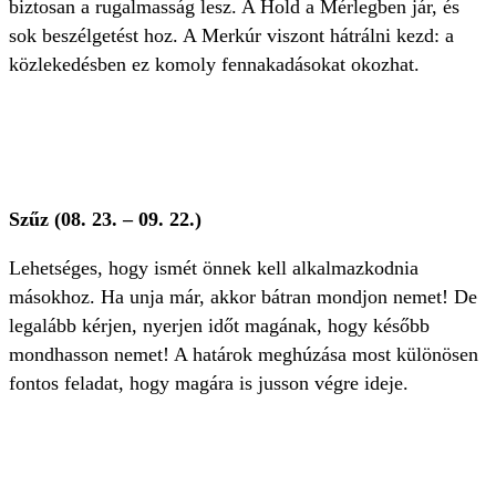
biztosan a rugalmasság lesz. A Hold a Mérlegben jár, és
sok beszélgetést hoz. A Merkúr viszont hátrálni kezd: a
közlekedésben ez komoly fennakadásokat okozhat.
Szűz (08. 23. – 09. 22.)
Lehetséges, hogy ismét önnek kell alkalmazkodnia
másokhoz. Ha unja már, akkor bátran mondjon nemet! De
legalább kérjen, nyerjen időt magának, hogy később
mondhasson nemet! A határok meghúzása most különösen
fontos feladat, hogy magára is jusson végre ideje.