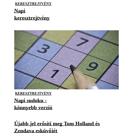
KERESZTREJTVÉNY
Napi
keresztrejtvény
KERESZTREJTVÉNY
Napi sudoku -
könnyebb verzió
Újabb jel erősíti meg Tom Holland és
Zendaya esküvőjét