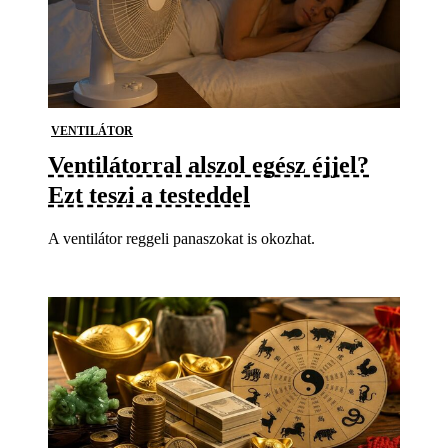
VENTILÁTOR
Ventilátorral alszol egész éjjel?
Ezt teszi a testeddel
A ventilátor reggeli panaszokat is okozhat.