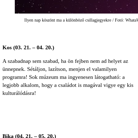
Ilyen nap köszönt ma a különböző csillagjegyekre / Fotó: WhataW
Kos (03. 21. – 04. 20.)
A szabadnap sem szabad, ha ön fejben nem ad helyet az
ünnepnek. Sétáljon, lazítson, menjen el valamilyen
programra! Sok múzeum ma ingyenesen látogatható: a
legjobb alkalom, hogy a családot is magával vigye egy kis
kulturálódásra!
Bika (04. 21. – 05. 20.)