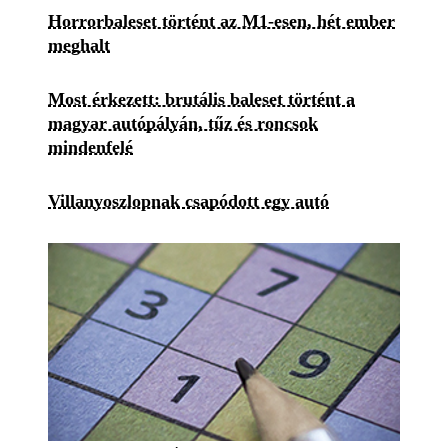
Horrorbaleset történt az M1-esen, hét ember
meghalt
Most érkezett: brutális baleset történt a
magyar autópályán, tűz és roncsok
mindenfelé
Villanyoszlopnak csapódott egy autó