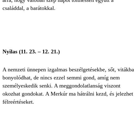
arra, hogy valóban szép napot tölthessen együtt a
családdal, a barátokkal.
Nyilas (11. 23. – 12. 21.)
A nemzeti ünnepen izgalmas beszélgetésekbe, sőt, vitákba
bonyolódhat, de nincs ezzel semmi gond, amíg nem
személyeskedik senki. A meggondolatlanság viszont
okozhat gondokat. A Merkúr ma hátrálni kezd, és jelezhet
félreértéseket.