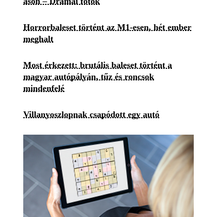
ason – Drámai fotók
Horrorbaleset történt az M1-esen, hét ember
meghalt
Most érkezett: brutális baleset történt a
magyar autópályán, tűz és roncsok
mindenfelé
Villanyoszlopnak csapódott egy autó