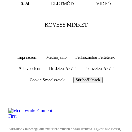
0-24
ÉLETMÓD
VIDEÓ
KÖVESS MINKET
Impresszum
Médiaajánló
Felhasználási Feltételek
Adatvédelem
Hirdetési ÁSZF
Előfizetési ÁSZF
Cookie Szabályzatok
Sütibeállítások
Portfóliónk minőségi tartalmat jelent minden olvasó számára. Egyedülálló elérést,