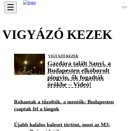
☰
VIGYÁZÓ KEZEK
VIGYÁZÓ KEZEK
Gazdára talált Sanyi, a
Budapesten elkóborolt
pingvin, ők fogadták
örökbe – Videó!
Rohantak a tűzoltók, a mentők: Budapesten
csaptak fel a lángok
Újabb halálos baleset történt, most az M3-