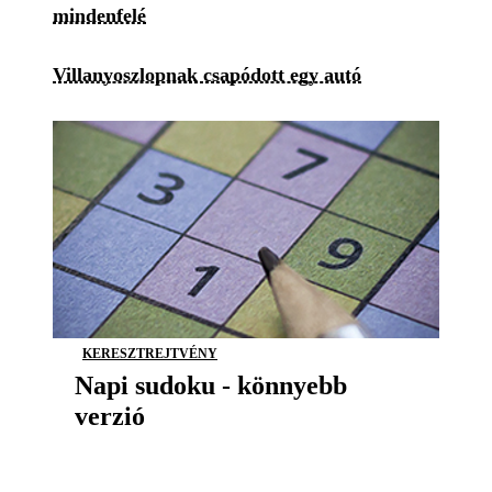
mindenfelé
Villanyoszlopnak csapódott egy autó
KERESZTREJTVÉNY
Napi sudoku - könnyebb
verzió