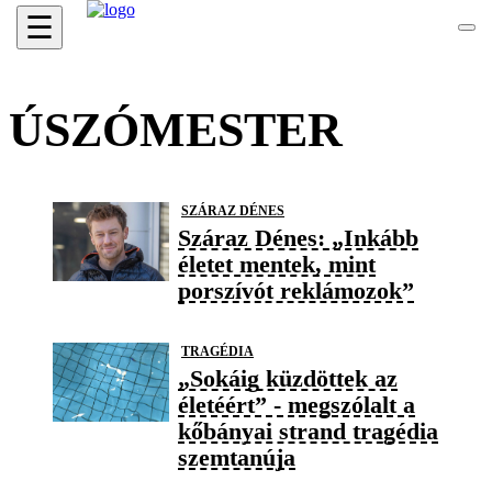
☰
ÚSZÓMESTER
SZÁRAZ DÉNES
Száraz Dénes: „Inkább
életet mentek, mint
porszívót reklámozok”
TRAGÉDIA
„Sokáig küzdöttek az
életéért” - megszólalt a
kőbányai strand tragédia
szemtanúja