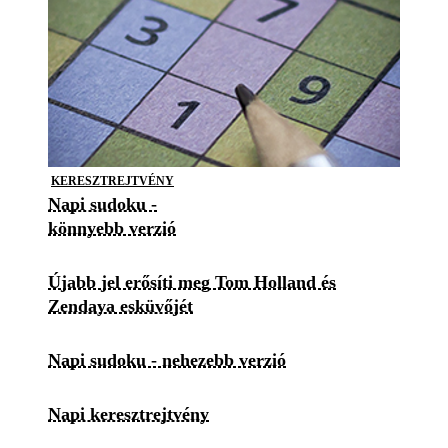
KERESZTREJTVÉNY
Napi sudoku -
könnyebb verzió
Újabb jel erősíti meg Tom Holland és
Zendaya esküvőjét
Napi sudoku - nehezebb verzió
Napi keresztrejtvény