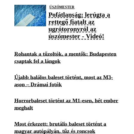
ÚSZÓMESTER
Pofátlanság: lerúgta a
rettegő fiatalt az
ugrótoronyról az
úszómester - Videó!
Rohantak a tűzoltók, a mentők: Budapesten
csaptak fel a lángok
Újabb halálos baleset történt, most az M3-
ason – Drámai fotók
Horrorbaleset történt az M1-esen, hét ember
meghalt
Most érkezett: brutális baleset történt a
magyar autópályán, tűz és roncsok