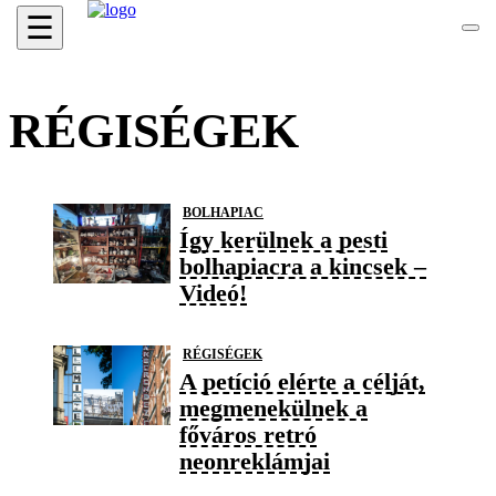
☰
RÉGISÉGEK
BOLHAPIAC
Így kerülnek a pesti
bolhapiacra a kincsek –
Videó!
RÉGISÉGEK
A petíció elérte a célját,
megmenekülnek a
főváros retró
neonreklámjai