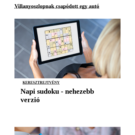
Villanyoszlopnak csapódott egy autó
KERESZTREJTVÉNY
Napi sudoku - nehezebb
verzió