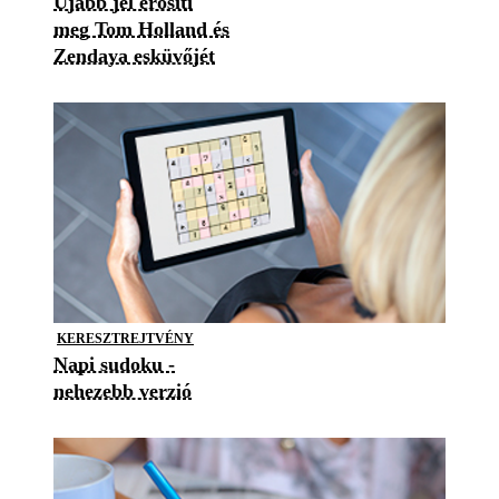
Újabb jel erősíti
meg Tom Holland és
Zendaya esküvőjét
KERESZTREJTVÉNY
Napi sudoku -
nehezebb verzió