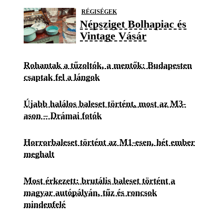
RÉGISÉGEK
Népsziget Bolhapiac és
Vintage Vásár
Rohantak a tűzoltók, a mentők: Budapesten
csaptak fel a lángok
Újabb halálos baleset történt, most az M3-
ason – Drámai fotók
Horrorbaleset történt az M1-esen, hét ember
meghalt
Most érkezett: brutális baleset történt a
magyar autópályán, tűz és roncsok
mindenfelé