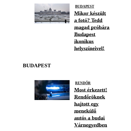
BUDAPEST
Mikor készült
a fotó? Tedd
magad próbára
Budapest
ikonikus
helyszíneivel!
BUDAPEST
RENDŐR
Most érkezett!
Rendőröknek
hajtott egy
menekülő
autós a budai
Várnegyedben