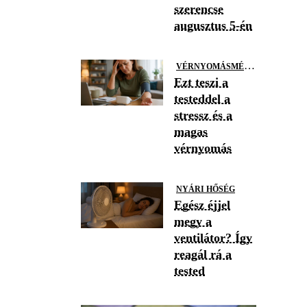
szerencse
augusztus 5-én
V
ÉRNYOMÁSMÉRÉS
Ezt teszi a
testeddel a
stressz és a
magas
vérnyomás
NYÁRI HŐSÉG
Egész éjjel
megy a
ventilátor? Így
reagál rá a
tested