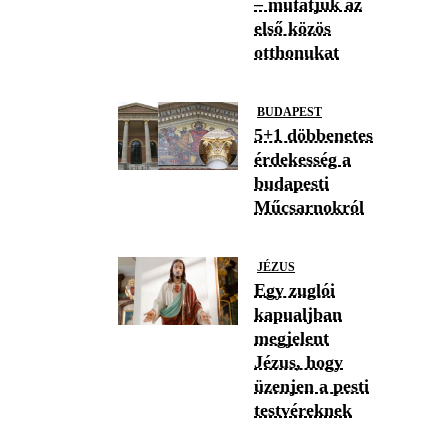
– mutatjuk az
első közös
otthonukat
BUDAPEST
5+1 döbbenetes
érdekesség a
budapesti
Műcsarnokról
JÉZUS
Egy zuglói
kapualjban
megjelent
Jézus, hogy
üzenjen a pesti
testvéreknek