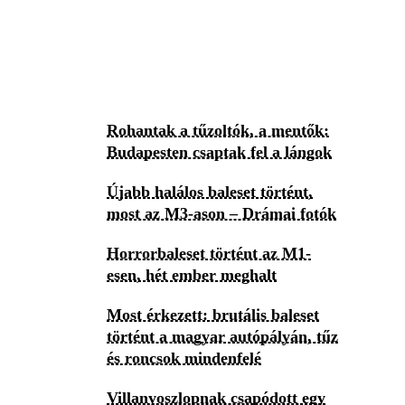
Rohantak a tűzoltók, a mentők:
Budapesten csaptak fel a lángok
Újabb halálos baleset történt,
most az M3-ason – Drámai fotók
Horrorbaleset történt az M1-
esen, hét ember meghalt
Most érkezett: brutális baleset
történt a magyar autópályán, tűz
és roncsok mindenfelé
Villanyoszlopnak csapódott egy