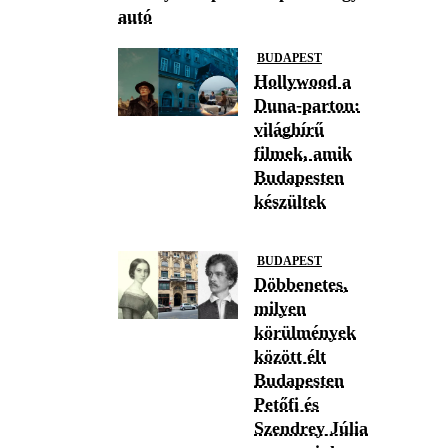
autó
BUDAPEST
Hollywood a
Duna-parton:
világhírű
filmek, amik
Budapesten
készültek
BUDAPEST
Döbbenetes,
milyen
körülmények
között élt
Budapesten
Petőfi és
Szendrey Júlia