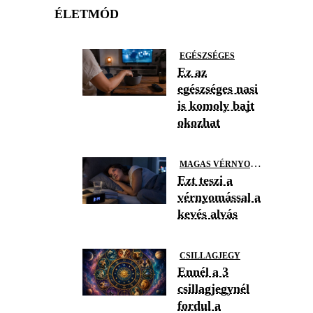
ÉLETMÓD
EGÉSZSÉGES
Ez az
egészséges nasi
is komoly bajt
okozhat
M
AGAS VÉRNYOMÁS
Ezt teszi a
vérnyomással a
kevés alvás
CSILLAGJEGY
Ennél a 3
csillagjegynél
fordul a