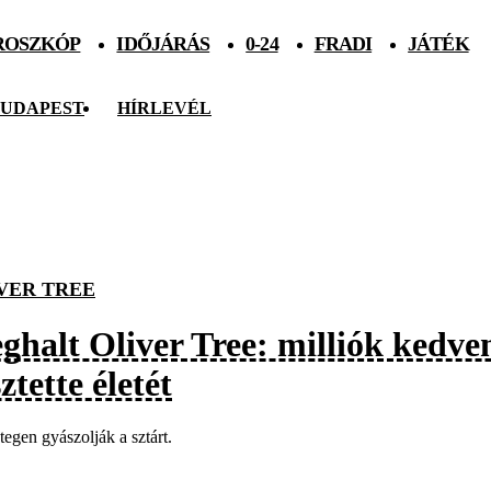
ROSZKÓP
IDŐJÁRÁS
0-24
FRADI
JÁTÉK
UDAPEST
HÍRLEVÉL
VER TREE
ghalt Oliver Tree: milliók kedve
ztette életét
egen gyászolják a sztárt.