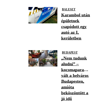
BALESET
Karambol után
épületnek
csapódott egy
autó az I.
kerületben
BUDAPEST
„Nem tudunk
aludni” –
kocsmaparadicsommá
vált a belváros
Budapesten,
amióta
beköszöntött a
jó idő