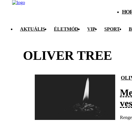
HO
AKTUÁLIS
ÉLETMÓD
VIP
SPORT
B
OLIVER TREE
OLI
Me
ves
Renget