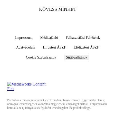
KÖVESS MINKET
Impresszum
Médiaajánló
Felhasználási Feltételek
Adatvédelem
Hirdetési ÁSZF
Előfizetési ÁSZF
Cookie Szabályzatok
Sütibeállítások
Portfóliónk minőségi tartalmat jelent minden olvasó számára. Egyedülálló elérést,
országos lefedettséget és változatos megjelenési lehetőséget biztosít. Folyamatosan
keressük az új irányokat és fejlődési lehetőségeket. Ez jövőnk záloga.