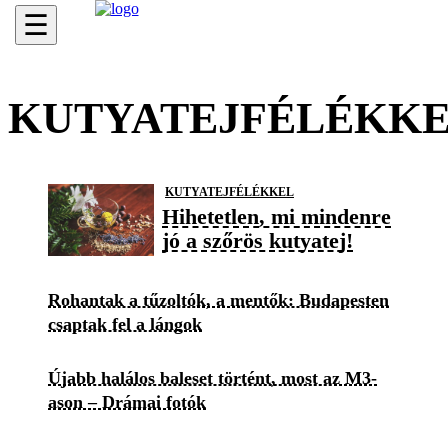
☰
KUTYATEJFÉLÉKK
KUTYATEJFÉLÉKKEL
Hihetetlen, mi mindenre
jó a szőrös kutyatej!
Rohantak a tűzoltók, a mentők: Budapesten
csaptak fel a lángok
Újabb halálos baleset történt, most az M3-
ason – Drámai fotók