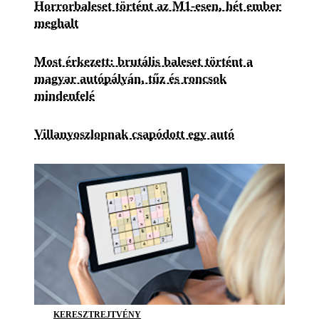
Horrorbaleset történt az M1-esen, hét ember
meghalt
Most érkezett: brutális baleset történt a
magyar autópályán, tűz és roncsok
mindenfelé
Villanyoszlopnak csapódott egy autó
KERESZTREJTVÉNY