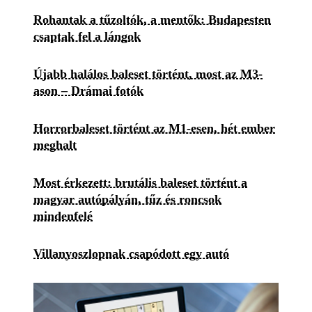
Rohantak a tűzoltók, a mentők: Budapesten
csaptak fel a lángok
Újabb halálos baleset történt, most az M3-
ason – Drámai fotók
Horrorbaleset történt az M1-esen, hét ember
meghalt
Most érkezett: brutális baleset történt a
magyar autópályán, tűz és roncsok
mindenfelé
Villanyoszlopnak csapódott egy autó