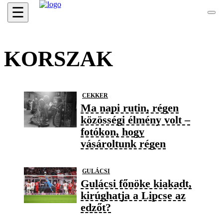
☰
KORSZAK
CEKKER
Ma napi rutin, régen
közösségi élmény volt –
fotókon, hogy
vásároltunk régen
GULÁCSI
Gulácsi főnöke kiakadt,
kirúghatja a Lipcse az
edzőt?