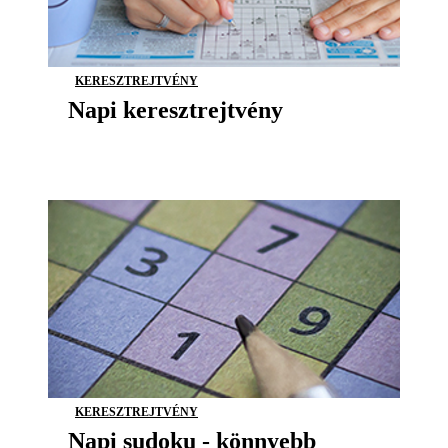
KERESZTREJTVÉNY
Napi keresztrejtvény
KERESZTREJTVÉNY
Napi sudoku - könnyebb