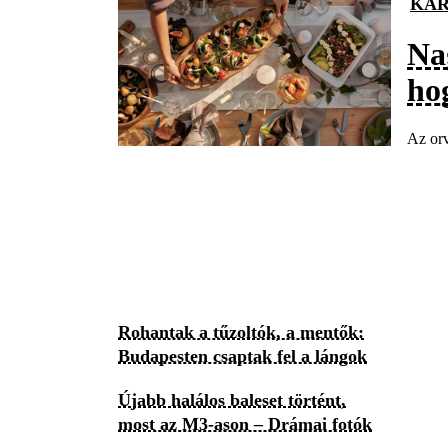
KAR
Na
hog
Az orv
Rohantak a tűzoltók, a mentők:
Budapesten csaptak fel a lángok
Újabb halálos baleset történt,
most az M3-ason – Drámai fotók