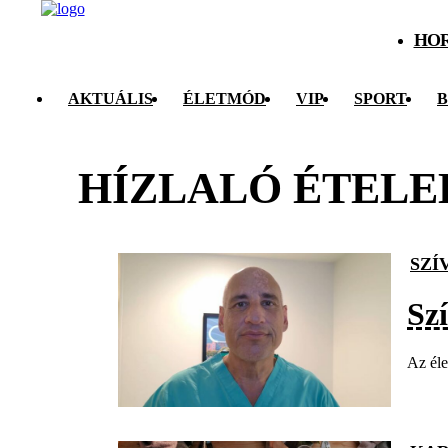
HO
AKTUÁLIS
ÉLETMÓD
VIP
SPORT
B
HÍZLALÓ ÉTELE
SZÍ
Szí
Az éle