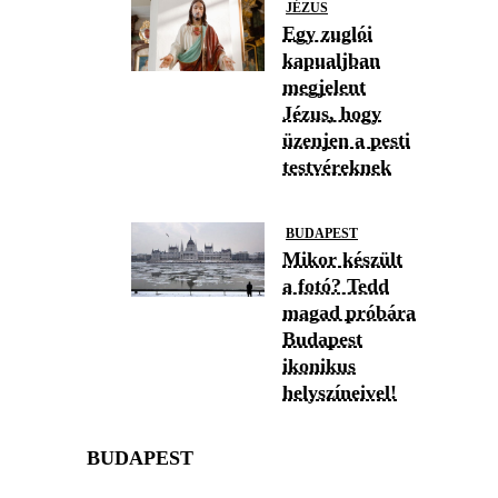
JÉZUS
Egy zuglói
kapualjban
megjelent
Jézus, hogy
üzenjen a pesti
testvéreknek
BUDAPEST
Mikor készült
a fotó? Tedd
magad próbára
Budapest
ikonikus
helyszíneivel!
BUDAPEST