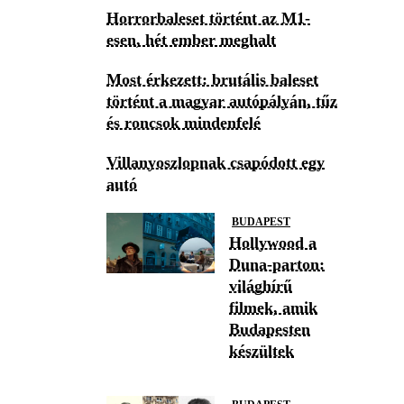
Horrorbaleset történt az M1-
esen, hét ember meghalt
Most érkezett: brutális baleset
történt a magyar autópályán, tűz
és roncsok mindenfelé
Villanyoszlopnak csapódott egy
autó
BUDAPEST
Hollywood a
Duna-parton:
világhírű
filmek, amik
Budapesten
készültek