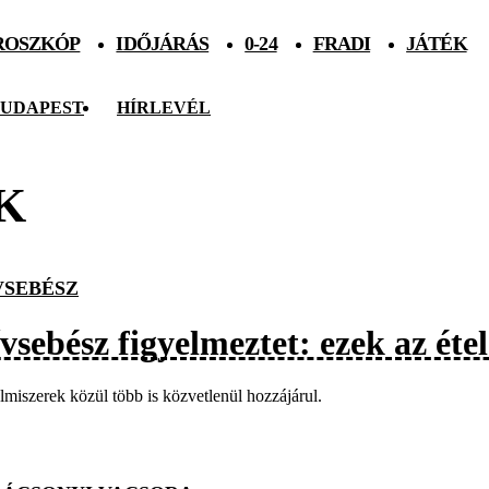
ROSZKÓP
IDŐJÁRÁS
0-24
FRADI
JÁTÉK
UDAPEST
HÍRLEVÉL
K
VSEBÉSZ
vsebész figyelmeztet: ezek az étel
lmiszerek közül több is közvetlenül hozzájárul.