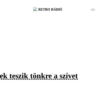
RETRO RÁDIÓ
ek teszik tönkre a szívet