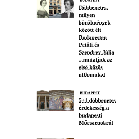
BUDAPEST
Döbbenetes,
milyen
körülmények
között élt
Budapesten
Petőfi és
Szendrey Júlia
– mutatjuk az
első közös
otthonukat
BUDAPEST
5+1 döbbenetes
érdekesség a
budapesti
Műcsarnokról