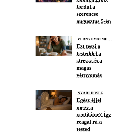
fordul a
szerencse
augusztus 5-én
V
ÉRNYOMÁSMÉRÉS
Ezt teszi a
testeddel a
stressz és a
magas
vérnyomás
NYÁRI HŐSÉG
Egész éjjel
megy a
ventilátor? Így
reagál rá a
tested