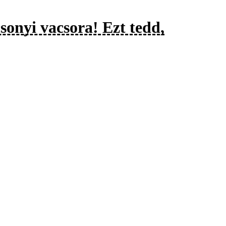
sonyi vacsora! Ezt tedd,