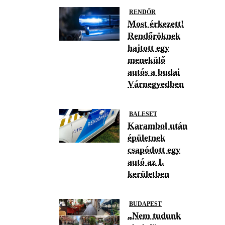
RENDŐR
Most érkezett!
Rendőröknek
hajtott egy
menekülő
autós a budai
Várnegyedben
BALESET
Karambol után
épületnek
csapódott egy
autó az I.
kerületben
BUDAPEST
„Nem tudunk