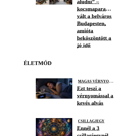
aludni” –
kocsmaparadicsommá
vált a belváros
Budapesten,
amióta
beköszöntött a
jó idő
ÉLETMÓD
M
AGAS VÉRNYOMÁS
Ezt teszi a
vérnyomással a
kevés alvás
CSILLAGJEGY
Ennél a 3
csillagjegynél