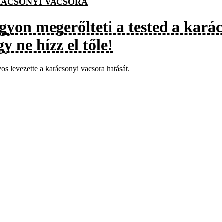
ÁCSONYI VACSORA
gyon megerőlteti a tested a karác
y ne hízz el tőle!
os levezette a karácsonyi vacsora hatását.