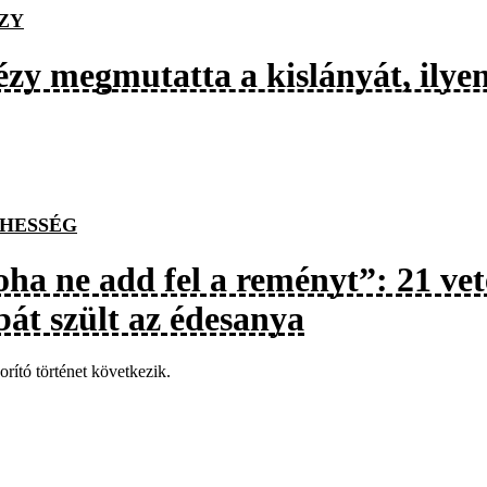
ZY
ézy megmutatta a kislányát, ilye
HESSÉG
oha ne add fel a reményt”: 21 vet
bát szült az édesanya
orító történet következik.