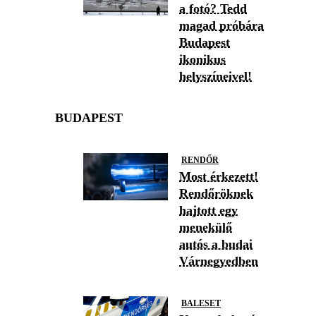
a fotó? Tedd
magad próbára
Budapest
ikonikus
helyszíneivel!
BUDAPEST
RENDŐR
Most érkezett!
Rendőröknek
hajtott egy
menekülő
autós a budai
Várnegyedben
BALESET