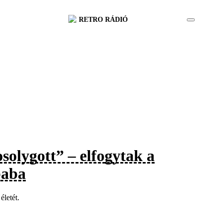
RETRO RÁDIÓ
solygott” – elfogytak a
baba
életét.