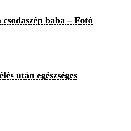
n csodaszép baba – Fotó
élés után egészséges