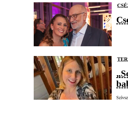
CSÉ
Cs
TER
„S
ba
Szívsz