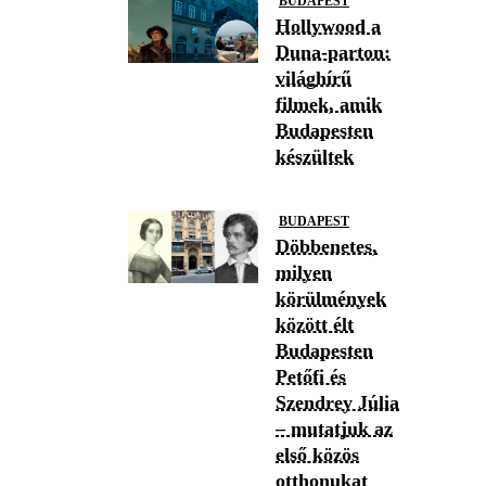
BUDAPEST
Hollywood a
Duna-parton:
világhírű
filmek, amik
Budapesten
készültek
BUDAPEST
Döbbenetes,
milyen
körülmények
között élt
Budapesten
Petőfi és
Szendrey Júlia
– mutatjuk az
első közös
otthonukat