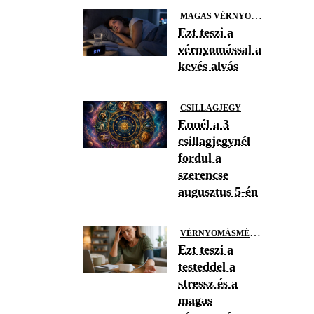
M
AGAS VÉRNYOMÁS
Ezt teszi a
vérnyomással a
kevés alvás
CSILLAGJEGY
Ennél a 3
csillagjegynél
fordul a
szerencse
augusztus 5-én
V
ÉRNYOMÁSMÉRÉS
Ezt teszi a
testeddel a
stressz és a
magas