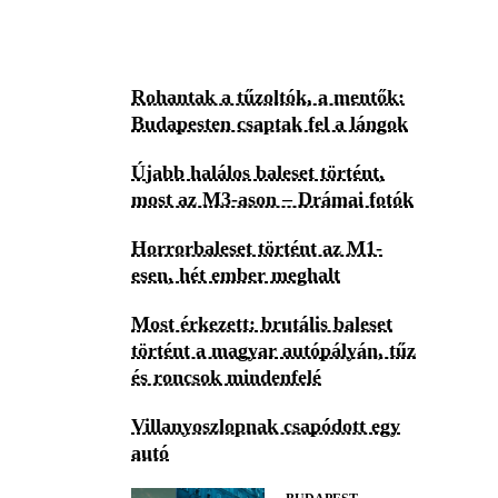
Rohantak a tűzoltók, a mentők:
Budapesten csaptak fel a lángok
Újabb halálos baleset történt,
most az M3-ason – Drámai fotók
Horrorbaleset történt az M1-
esen, hét ember meghalt
Most érkezett: brutális baleset
történt a magyar autópályán, tűz
és roncsok mindenfelé
Villanyoszlopnak csapódott egy
autó