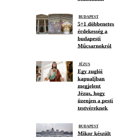
BUDAPEST
5+1 döbbenetes
érdekesség a
budapesti
Műcsarnokról
JÉZUS
Egy zuglói
kapualjban
megjelent
Jézus, hogy
üzenjen a pesti
testvéreknek
BUDAPEST
Mikor készült