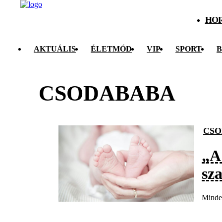
HO
AKTUÁLIS
ÉLETMÓD
VIP
SPORT
B
CSODABABA
CSO
„A
sz
Minden