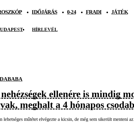
ROSZKÓP
IDŐJÁRÁS
0-24
FRADI
JÁTÉK
UDAPEST
HÍRLEVÉL
DABABA
 nehézségek ellenére is mindig mo
avak, meghalt a 4 hónapos csoda
 lehetséges műtétet elvégezte a kicsin, de még sem sikerült menteni az 