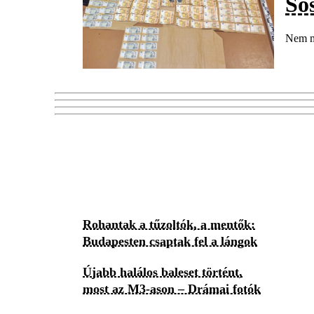
So
Nem mi
Rohantak a tűzoltók, a mentők:
Budapesten csaptak fel a lángok
Újabb halálos baleset történt,
most az M3-ason – Drámai fotók