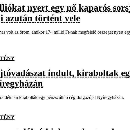
lliókat nyert egy nő kaparós sors
i azután történt vele
as volt az öröm, amikor 174 millió Ft-nak megfelelő összeget nyert egy 
TÉNY
tóvadászat indult, kiraboltak eg
íregyházán
a délután kirabolták egy pénzszállító cég dolgozóját Nyíregyházán.
TÉNY