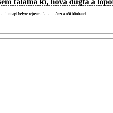
sem találná ki, hova dugta a lop
ndennapi helyre rejtette a lopott pénzt a női bűnbanda.