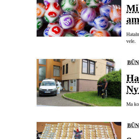
Mi
am
Hatalm
vele.
BŰN
Haj
Ny
Ma kor
BŰN