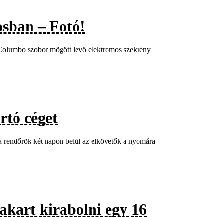
osban – Fotó!
a Columbo szobor mögött lévő elektromos szekrény
rtó céget
, a rendőrök két napon belül az elkövetők a nyomára
akart kirabolni egy 16