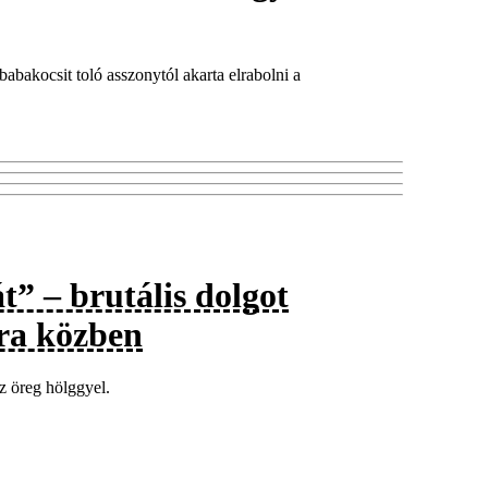
 babakocsit toló asszonytól akarta elrabolni a
” – brutális dolgot
ra közben
az öreg hölggyel.