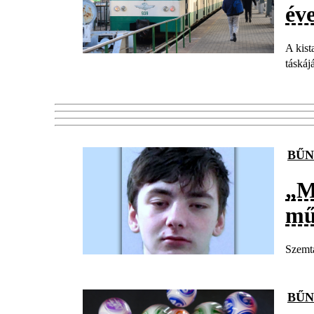
év
A kist
táskájá
BŰN
„M
mű
Szemta
BŰN