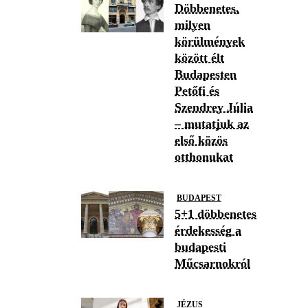
Döbbenetes,
milyen
körülmények
között élt
Budapesten
Petőfi és
Szendrey Júlia
– mutatjuk az
első közös
otthonukat
BUDAPEST
5+1 döbbenetes
érdekesség a
budapesti
Műcsarnokról
JÉZUS