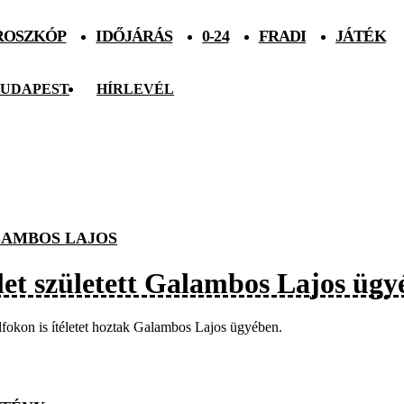
ROSZKÓP
IDŐJÁRÁS
0-24
FRADI
JÁTÉK
UDAPEST
HÍRLEVÉL
AMBOS LAJOS
élet született Galambos Lajos üg
okon is ítéletet hoztak Galambos Lajos ügyében.