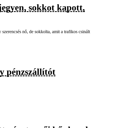
jegyen, sokkot kapott,
szerencsés nő, de sokkolta, amit a trafikos csinált
y pénzszállítót