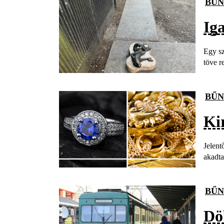
BŰN
Iga
Egy sz
töve re
BŰN
Ki
Jelent
akadta
BŰN
Dö