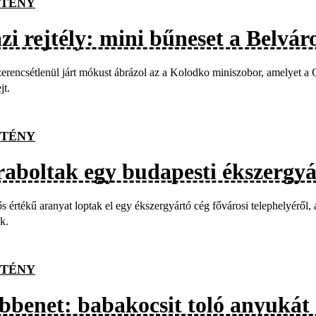
TÉNY
zi rejtély: mini bűneset a Belvár
erencsétlenül járt mókust ábrázol az a Kolodko miniszobor, amelyet 
jt.
TÉNY
raboltak egy budapesti ékszergyá
ős értékű aranyat loptak el egy ékszergyártó cég fővárosi telephelyéről
k.
TÉNY
bbenet: babakocsit toló anyukát 