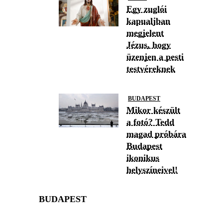
Egy zuglói
kapualjban
megjelent
Jézus, hogy
üzenjen a pesti
testvéreknek
BUDAPEST
Mikor készült
a fotó? Tedd
magad próbára
Budapest
ikonikus
helyszíneivel!
BUDAPEST