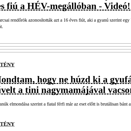
es fiú a HÉV-megállóban - Videó!
arcsai rendőrök azonosították azt a 16 éves fiút, aki a gyanú szerint egy
t.
TÉNY
ondtam, hogy ne húzd ki a gyufát
velt a tini nagymamájával vacso
núk elmondása szerint a fiatal férfi már az eset előtt is brutálisan bánt 
TÉNY