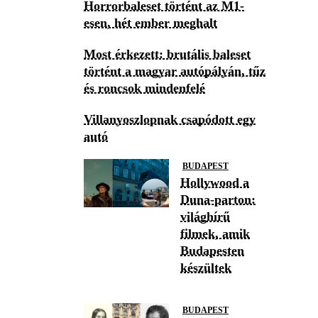
Horrorbaleset történt az M1-
esen, hét ember meghalt
Most érkezett: brutális baleset
történt a magyar autópályán, tűz
és roncsok mindenfelé
Villanyoszlopnak csapódott egy
autó
BUDAPEST
Hollywood a
Duna-parton:
világhírű
filmek, amik
Budapesten
készültek
BUDAPEST