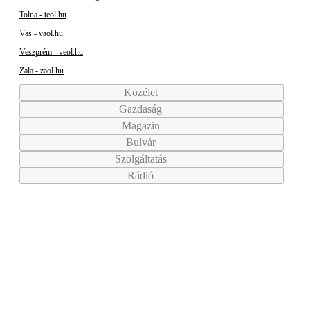
Tolna - teol.hu
Vas - vaol.hu
Veszprém - veol.hu
Zala - zaol.hu
Közélet
Gazdaság
Magazin
Bulvár
Szolgáltatás
Rádió