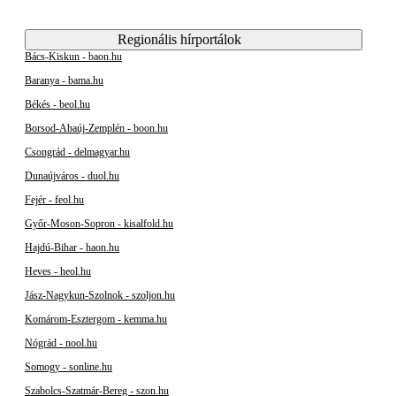
Regionális hírportálok
Bács-Kiskun - baon.hu
Baranya - bama.hu
Békés - beol.hu
Borsod-Abaúj-Zemplén - boon.hu
Csongrád - delmagyar.hu
Dunaújváros - duol.hu
Fejér - feol.hu
Győr-Moson-Sopron - kisalfold.hu
Hajdú-Bihar - haon.hu
Heves - heol.hu
Jász-Nagykun-Szolnok - szoljon.hu
Komárom-Esztergom - kemma.hu
Nógrád - nool.hu
Somogy - sonline.hu
Szabolcs-Szatmár-Bereg - szon.hu