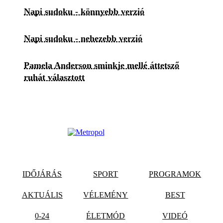
Napi sudoku - könnyebb verzió
Napi sudoku - nehezebb verzió
Pamela Anderson sminkje mellé áttetsző
ruhát választott
IDŐJÁRÁS
SPORT
PROGRAMOK
AKTUÁLIS
VÉLEMÉNY
BEST
0-24
ÉLETMÓD
VIDEÓ