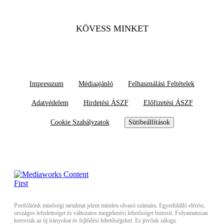
KÖVESS MINKET
Impresszum
Médiaajánló
Felhasználási Feltételek
Adatvédelem
Hirdetési ÁSZF
Előfizetési ÁSZF
Cookie Szabályzatok
Sütibeállítások
Portfóliónk minőségi tartalmat jelent minden olvasó számára. Egyedülálló elérést,
országos lefedettséget és változatos megjelenési lehetőséget biztosít. Folyamatosan
keressük az új irányokat és fejlődési lehetőségeket. Ez jövőnk záloga.