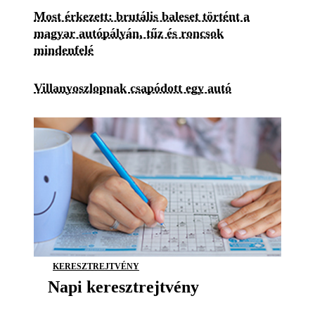
Most érkezett: brutális baleset történt a
magyar autópályán, tűz és roncsok
mindenfelé
Villanyoszlopnak csapódott egy autó
KERESZTREJTVÉNY
Napi keresztrejtvény