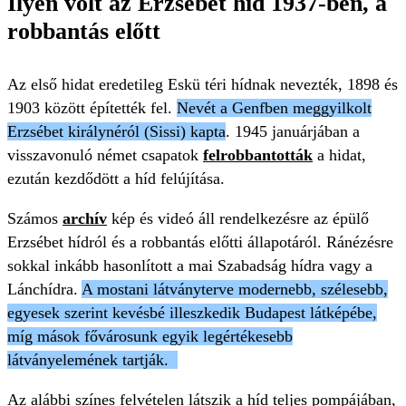
Ilyen volt az Erzsébet híd 1937-ben, a
robbantás előtt
Az első hidat eredetileg Eskü téri hídnak nevezték, 1898 és
1903 között építették fel.
Nevét a Genfben meggyilkolt
Erzsébet királynéról (Sissi) kapta
. 1945 januárjában a
visszavonuló német csapatok
felrobbantották
a hidat,
ezután kezdődött a híd felújítása.
Számos
archív
kép és videó áll rendelkezésre az épülő
Erzsébet hídról és a robbantás előtti állapotáról. Ránézésre
sokkal inkább hasonlított a mai Szabadság hídra vagy a
Lánchídra.
A mostani látványterve modernebb, szélesebb,
egyesek szerint kevésbé illeszkedik Budapest látképébe,
míg mások fővárosunk egyik legértékesebb
látványelemének tartják.
Az alábbi színes felvételen látszik a híd teljes pompájában,