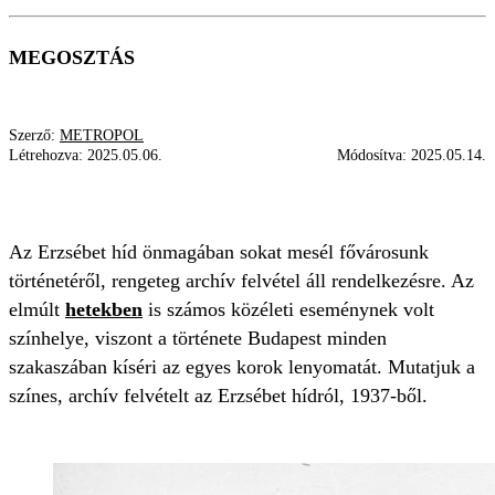
MEGOSZTÁS
Szerző:
METROPOL
Létrehozva:
2025.05.06.
Módosítva:
2025.05.14.
ERZSÉBET HÍD
1937
BUDAPEST
Az Erzsébet híd önmagában sokat mesél fővárosunk
történetéről, rengeteg archív felvétel áll rendelkezésre. Az
elmúlt
hetekben
is számos közéleti eseménynek volt
színhelye, viszont a története Budapest minden
szakaszában kíséri az egyes korok lenyomatát. Mutatjuk a
színes, archív felvételt az Erzsébet hídról, 1937-ből.