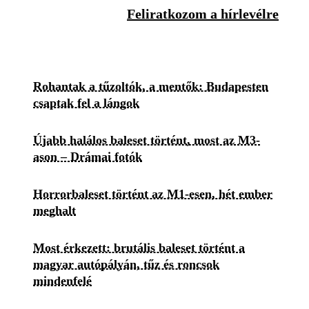
Feliratkozom a hírlevélre
Rohantak a tűzoltók, a mentők: Budapesten
csaptak fel a lángok
Újabb halálos baleset történt, most az M3-
ason – Drámai fotók
Horrorbaleset történt az M1-esen, hét ember
meghalt
Most érkezett: brutális baleset történt a
magyar autópályán, tűz és roncsok
mindenfelé