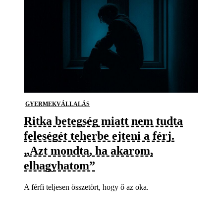
GYERMEKVÁLLALÁS
Ritka betegség miatt nem tudta
feleségét teherbe ejteni a férj.
„Azt mondta, ha akarom,
elhagyhatom”
A férfi teljesen összetört, hogy ő az oka.