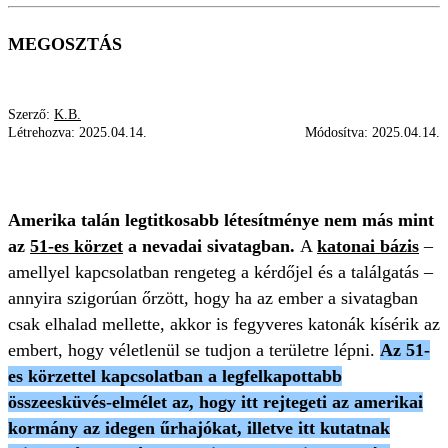
MEGOSZTÁS
Szerző:
K.B.
Létrehozva:
2025.04.14.
Módosítva:
2025.04.14.
UFÓ
ŰRLÉNY
51-ES KÖRZET
IDEGEN
Amerika talán legtitkosabb létesítménye nem más mint
az
51-es körzet
a nevadai sivatagban.
A
katonai bázis
–
amellyel kapcsolatban rengeteg a kérdőjel és a találgatás –
annyira szigorúan őrzött, hogy ha az ember a sivatagban
csak elhalad mellette, akkor is fegyveres katonák kísérik az
embert, hogy véletlenül se tudjon a területre lépni.
Az 51-
es körzettel kapcsolatban a legfelkapottabb
összeesküvés-elmélet az, hogy itt rejtegeti az amerikai
kormány az idegen űrhajókat, illetve itt kutatnak