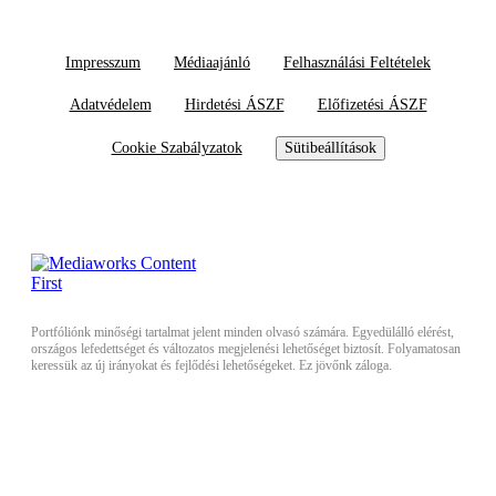
Impresszum
Médiaajánló
Felhasználási Feltételek
Adatvédelem
Hirdetési ÁSZF
Előfizetési ÁSZF
Cookie Szabályzatok
Sütibeállítások
Portfóliónk minőségi tartalmat jelent minden olvasó számára. Egyedülálló elérést,
országos lefedettséget és változatos megjelenési lehetőséget biztosít. Folyamatosan
keressük az új irányokat és fejlődési lehetőségeket. Ez jövőnk záloga.