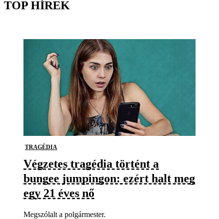
TOP HÍREK
TRAGÉDIA
Végzetes tragédia történt a
bungee jumpingon: ezért halt meg
egy 21 éves nő
Megszólalt a polgármester.