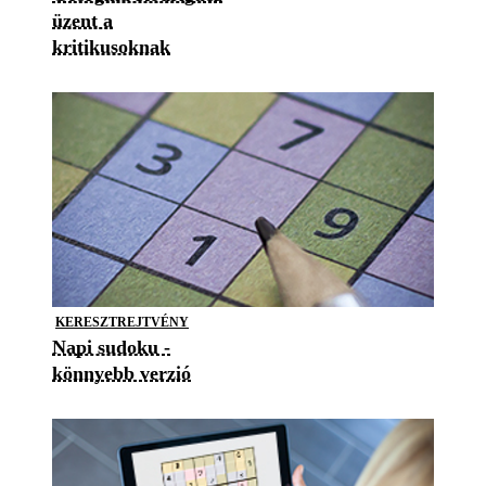
üzent a
kritikusoknak
KERESZTREJTVÉNY
Napi sudoku -
könnyebb verzió