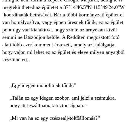
megtekintheted az épületet a 37°14'46.5"N 115°49'24.0"W
koordináták beírásával. Bár a többi kormányzati épület el
van homályosítva, vagy éppen üresnek tűnik, ez az épület
pont úgy van kialakítva, hogy szinte az árnyékán kívül
semmi ne látszódjon belőle. A Redditen megosztott fotó
alatt több ezer komment érkezett, amely azt találgatja,
hogy vajon mi lehet ez az épület és eleve milyen anyagból
készülhetett.
„Egy idegen monolitnak tűnik.”
„Talán ez egy idegen szobor, ami jelzi a számukra,
hogy itt leszállhatnak biztonságban.”
„Mi van ha ez egy csészealj-töltőállomás?”