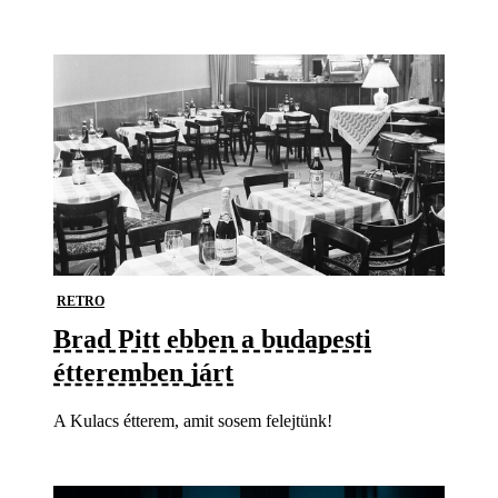
RETRO
Brad Pitt ebben a budapesti
étteremben járt
A Kulacs étterem, amit sosem felejtünk!