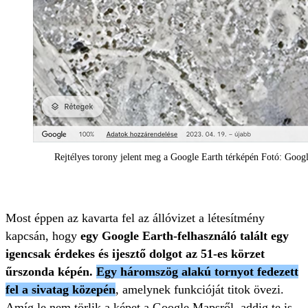
Rejtélyes torony jelent meg a Google Earth térképén Fotó: Goog
Most éppen az kavarta fel az állóvizet a létesítmény
kapcsán, hogy
egy Google Earth-felhasználó talált egy
igencsak érdekes és ijesztő dolgot az 51-es körzet
űrszonda képén.
Egy háromszög alakú tornyot fedezett
fel a sivatag közepén
, amelynek funkcióját titok övezi.
Amíg le nem törlik a képet a Google Mapsről, addig te is