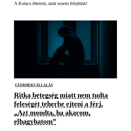
A Kulacs étterem, amit sosem felejtünk!
GYERMEKVÁLLALÁS
Ritka betegség miatt nem tudta
feleségét teherbe ejteni a férj.
„Azt mondta, ha akarom,
elhagyhatom”