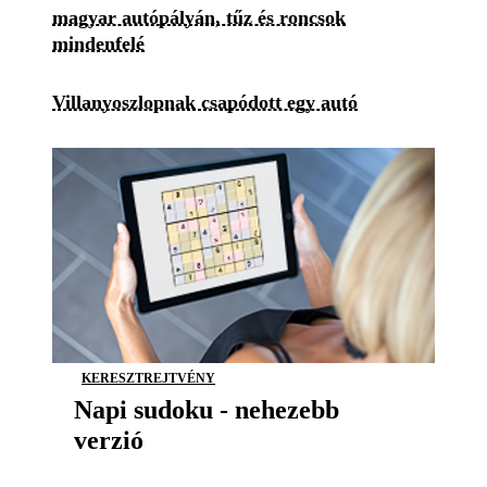
magyar autópályán, tűz és roncsok
mindenfelé
Villanyoszlopnak csapódott egy autó
KERESZTREJTVÉNY
Napi sudoku - nehezebb
verzió