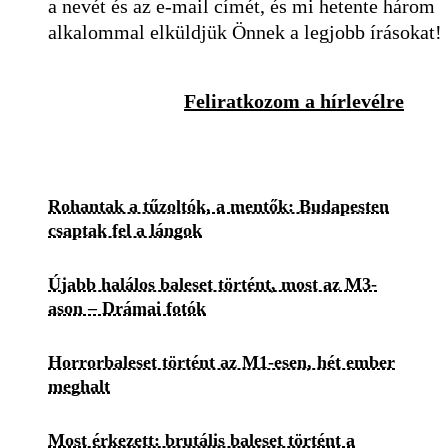
a nevét és az e-mail címét, és mi hetente három
alkalommal elküldjük Önnek a legjobb írásokat!
Feliratkozom a hírlevélre
Rohantak a tűzoltók, a mentők: Budapesten
csaptak fel a lángok
Újabb halálos baleset történt, most az M3-
ason – Drámai fotók
Horrorbaleset történt az M1-esen, hét ember
meghalt
Most érkezett: brutális baleset történt a