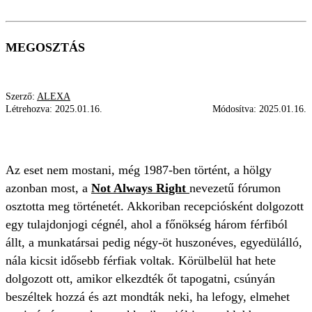
MEGOSZTÁS
Szerző:
ALEXA
Létrehozva:
2025.01.16.
Módosítva:
2025.01.16.
ZAKLATÁS
KIRÚGÁS
MUNKAHELY
Az eset nem mostani, még 1987-ben történt, a hölgy
azonban most, a
Not Always Right
nevezetű fórumon
osztotta meg történetét. Akkoriban recepciósként dolgozott
egy tulajdonjogi cégnél, ahol a főnökség három férfiból
állt, a munkatársai pedig négy-öt huszonéves, egyedülálló,
nála kicsit idősebb férfiak voltak. Körülbelül hat hete
dolgozott ott, amikor elkezdték őt tapogatni, csúnyán
beszéltek hozzá és azt mondták neki, ha lefogy, elmehet