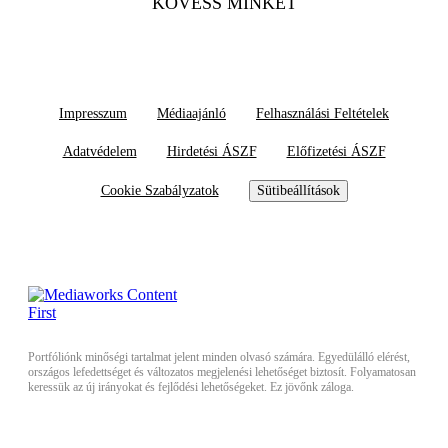
KÖVESS MINKET
Impresszum
Médiaajánló
Felhasználási Feltételek
Adatvédelem
Hirdetési ÁSZF
Előfizetési ÁSZF
Cookie Szabályzatok
Sütibeállítások
Portfóliónk minőségi tartalmat jelent minden olvasó számára. Egyedülálló elérést,
országos lefedettséget és változatos megjelenési lehetőséget biztosít. Folyamatosan
keressük az új irányokat és fejlődési lehetőségeket. Ez jövőnk záloga.