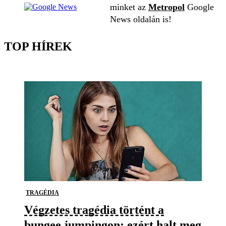
minket az
Metropol
Google
News oldalán is!
TOP HÍREK
TRAGÉDIA
Végzetes tragédia történt a
bungee jumpingon: ezért halt meg