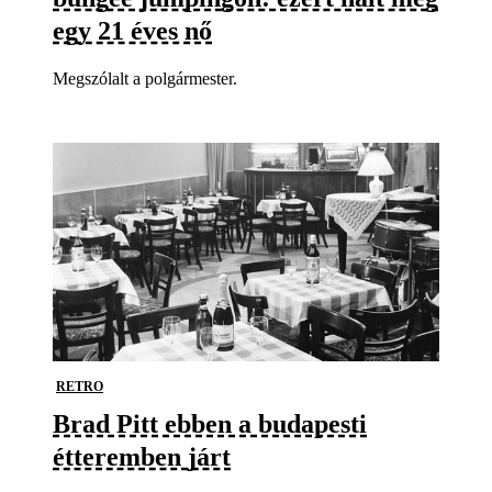
egy 21 éves nő
Megszólalt a polgármester.
RETRO
Brad Pitt ebben a budapesti
étteremben járt