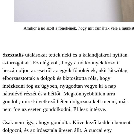
Amikor a nő szólt a főnökének, hogy mit csináltak vele a munkatá
Szexuális
utalásokat tettek neki és a kalandjaikról nyíltan
sztorizgattak. Ez elég volt, hogy a nő könnyek között
beszámoljon az esetről az egyik főnökének, akit látszólag
elborzasztottak a dolgok és biztosította róla, hogy
intézkedni fog az ügyben, nyugodtan vegye ki a nap
hátralévő részét és a hétfőt. Megkönnyebbülten arra
gondolt, mire következő héten dolgoznia kell menni, már
nem fog az eseten gondolkodni. El lesz intézve.
Csak nem úgy, ahogy gondolta. Következő kedden bement
dolgozni, és az íróasztala üresen állt. A cuccai egy