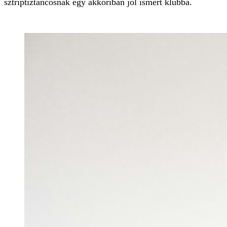
sztriptíztáncosnak egy akkoriban jól ismert klubba.