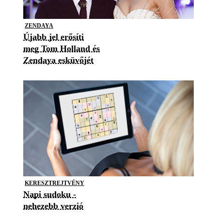
ZENDAYA
Újabb jel erősíti
meg Tom Holland és
Zendaya esküvőjét
KERESZTREJTVÉNY
Napi sudoku -
nehezebb verzió