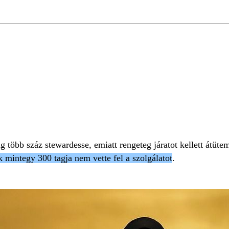
-KÍSÉRŐ
g több száz stewardesse, emiatt rengeteg járatot kellett átüte
k mintegy 300 tagja nem vette fel a szolgálatot
.