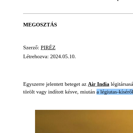
MEGOSZTÁS
Szerző:
PIRÉZ
Létrehozva:
2024.05.10.
REPÜLŐGÉP
JÁRATTÖRLÉS
LÉGIUTAS
Egyszerre jelentett beteget az
Air India
légitársasá
törölt vagy indított késve, miután
a légiutas-kísérő