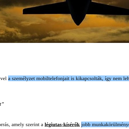
ivel
a személyzet mobiltelefonjait is kikapcsolták, így nem leh
t
rrás, amely szerint a
légiutas-kísérők
jobb munkakörülménye