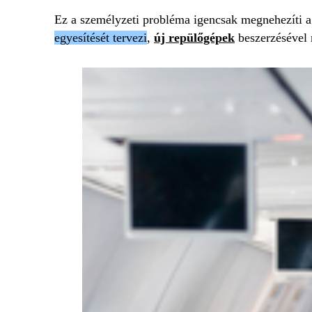
Ez a személyzeti probléma igencsak megnehezíti a 
egyesítését tervezi
,
új repülőgépek
beszerzésével m