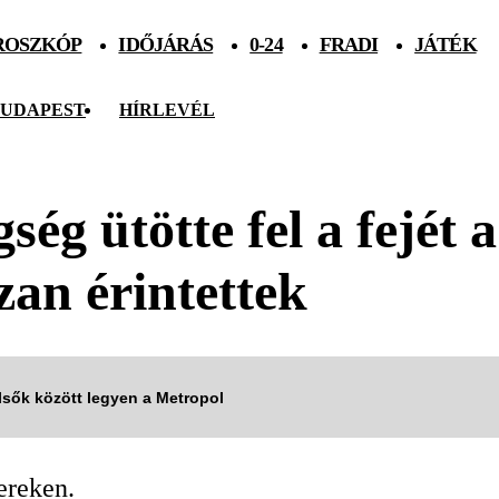
ROSZKÓP
IDŐJÁRÁS
0-24
FRADI
JÁTÉK
UDAPEST
HÍRLEVÉL
ég ütötte fel a fejét a
zan érintettek
elsők között legyen a Metropol
ereken.