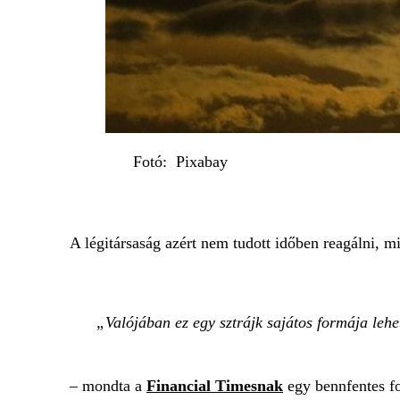
Fotó: Pixabay
A légitársaság azért nem tudott időben reagálni, m
Valójában ez egy sztrájk sajátos formája lehe
– mondta a
Financial Timesnak
egy bennfentes fo