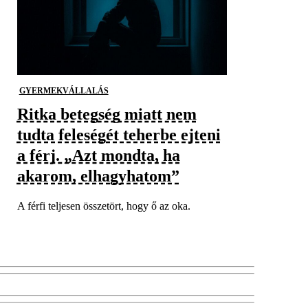
GYERMEKVÁLLALÁS
Ritka betegség miatt nem
tudta feleségét teherbe ejteni
a férj. „Azt mondta, ha
akarom, elhagyhatom”
A férfi teljesen összetört, hogy ő az oka.