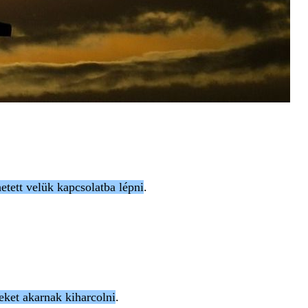
etett velük kapcsolatba lépni
.
ket akarnak kiharcolni
.