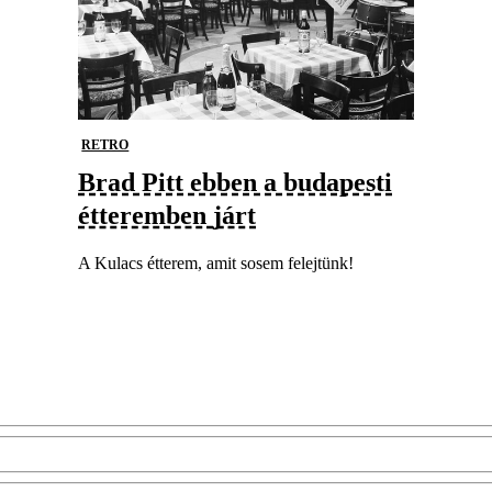
RETRO
Brad Pitt ebben a budapesti
étteremben járt
A Kulacs étterem, amit sosem felejtünk!