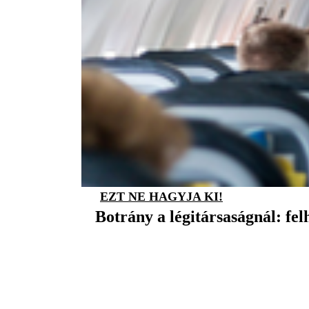
EZT NE HAGYJA KI!
Botrány a légitársaságnál: fel