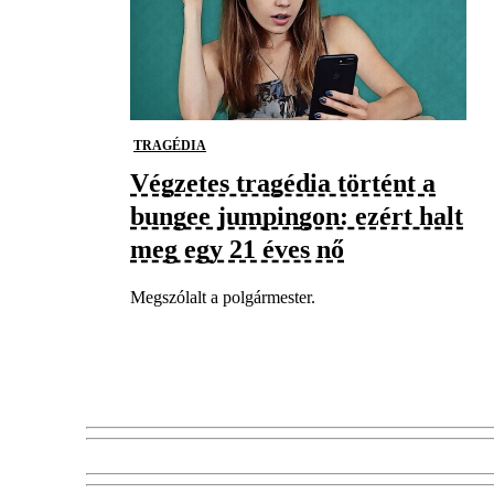
TRAGÉDIA
Végzetes tragédia történt a
bungee jumpingon: ezért halt
meg egy 21 éves nő
Megszólalt a polgármester.