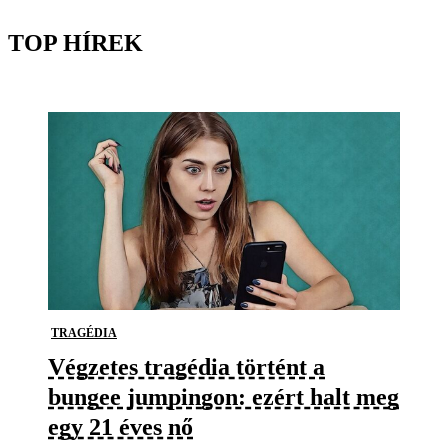
TOP HÍREK
TRAGÉDIA
Végzetes tragédia történt a
bungee jumpingon: ezért halt meg
egy 21 éves nő