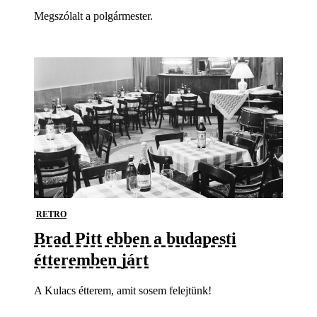
Megszólalt a polgármester.
RETRO
Brad Pitt ebben a budapesti
étteremben járt
A Kulacs étterem, amit sosem felejtünk!