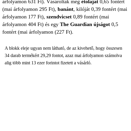
árfolyamon 631 Ft). Vásároltak még
étolajat
0,65 fontért
(mai árfolyamon 295 Ft),
banánt
, kilóját 0,39 fontért (mai
árfolyamon 177 Ft),
szendvicset
0,89 fontért (mai
árfolyamon 404 Ft) és egy
The Guardian újságot
0,5
fontért (mai árfolyamon (227 Ft).
A blokk eleje ugyan nem látható, de az kivehető, hogy összesen
34 darab termékért 29,29 fontot, azaz mai árfolyamon számolva
alig több mint 13 ezer forintot fizetett a vásárló.