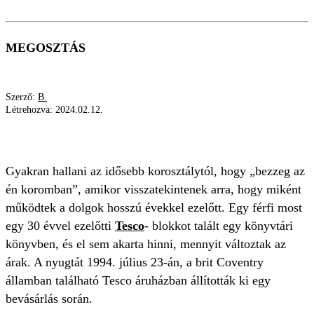
MEGOSZTÁS
Szerző:
B.
Létrehozva:
2024.02.12.
BEVÁSÁRLÁS
TESCO
ÁRVÁLTOZÁS
Gyakran hallani az idősebb korosztálytól, hogy „bezzeg az
én koromban”, amikor visszatekintenek arra, hogy miként
működtek a dolgok hosszú évekkel ezelőtt. Egy férfi most
egy 30 évvel ezelőtti
Tesco
- blokkot talált egy könyvtári
könyvben, és el sem akarta hinni, mennyit változtak az
árak. A nyugtát 1994. július 23-án, a brit Coventry
államban található Tesco áruházban állították ki egy
bevásárlás során.