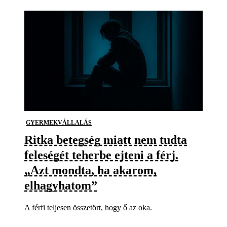
GYERMEKVÁLLALÁS
Ritka betegség miatt nem tudta
feleségét teherbe ejteni a férj.
„Azt mondta, ha akarom,
elhagyhatom”
A férfi teljesen összetört, hogy ő az oka.