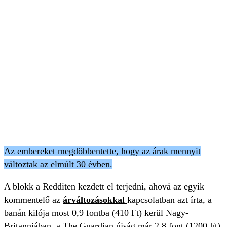
Az embereket megdöbbentette, hogy az árak mennyit
változtak az elmúlt 30 évben.
A blokk a Redditen kezdett el terjedni, ahová az egyik
kommentelő az
árváltozásokkal
kapcsolatban azt írta, a
banán kilója most 0,9 fontba (410 Ft) kerül Nagy-
Britanniában, a The Guardian újság már 2,8 font (1200 Ft),