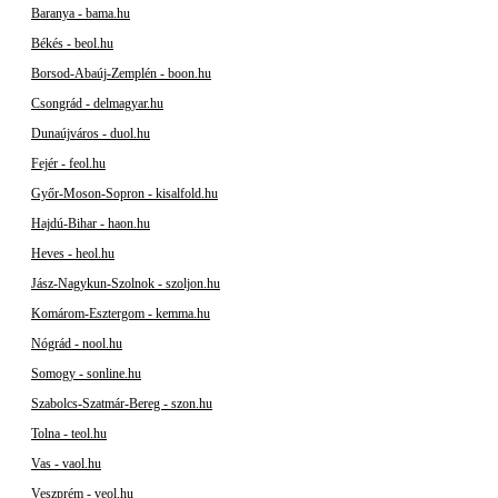
Baranya - bama.hu
Békés - beol.hu
Borsod-Abaúj-Zemplén - boon.hu
Csongrád - delmagyar.hu
Dunaújváros - duol.hu
Fejér - feol.hu
Győr-Moson-Sopron - kisalfold.hu
Hajdú-Bihar - haon.hu
Heves - heol.hu
Jász-Nagykun-Szolnok - szoljon.hu
Komárom-Esztergom - kemma.hu
Nógrád - nool.hu
Somogy - sonline.hu
Szabolcs-Szatmár-Bereg - szon.hu
Tolna - teol.hu
Vas - vaol.hu
Veszprém - veol.hu