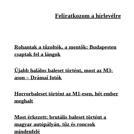
Feliratkozom a hírlevélre
Rohantak a tűzoltók, a mentők: Budapesten
csaptak fel a lángok
Újabb halálos baleset történt, most az M3-
ason – Drámai fotók
Horrorbaleset történt az M1-esen, hét ember
meghalt
Most érkezett: brutális baleset történt a
magyar autópályán, tűz és roncsok
mindenfelé