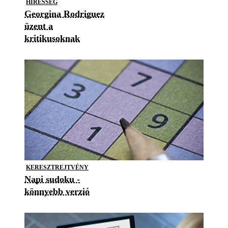
HÍRESSÉG
Georgina Rodriguez
üzent a
kritikusoknak
KERESZTREJTVÉNY
Napi sudoku -
könnyebb verzió