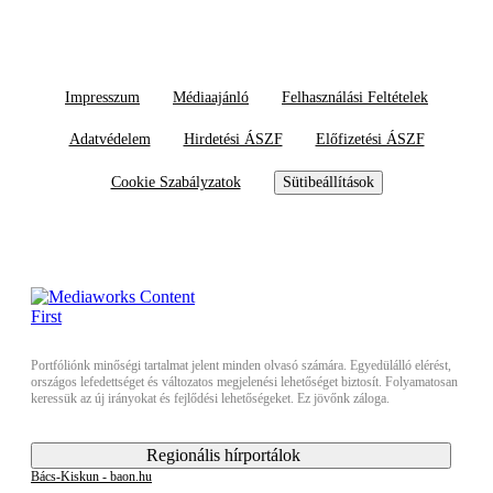
Impresszum
Médiaajánló
Felhasználási Feltételek
Adatvédelem
Hirdetési ÁSZF
Előfizetési ÁSZF
Cookie Szabályzatok
Sütibeállítások
Portfóliónk minőségi tartalmat jelent minden olvasó számára. Egyedülálló elérést,
országos lefedettséget és változatos megjelenési lehetőséget biztosít. Folyamatosan
keressük az új irányokat és fejlődési lehetőségeket. Ez jövőnk záloga.
Regionális hírportálok
Bács-Kiskun - baon.hu