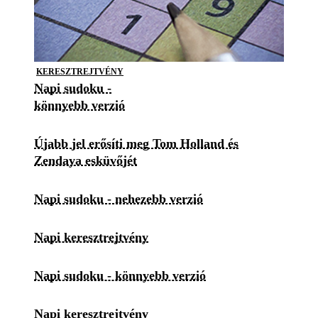
KERESZTREJTVÉNY
Napi sudoku -
könnyebb verzió
Újabb jel erősíti meg Tom Holland és
Zendaya esküvőjét
Napi sudoku - nehezebb verzió
Napi keresztrejtvény
Napi sudoku - könnyebb verzió
Napi keresztrejtvény