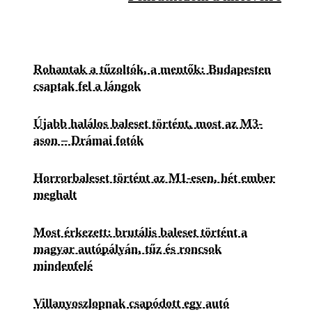
Rohantak a tűzoltók, a mentők: Budapesten
csaptak fel a lángok
Újabb halálos baleset történt, most az M3-
ason – Drámai fotók
Horrorbaleset történt az M1-esen, hét ember
meghalt
Most érkezett: brutális baleset történt a
magyar autópályán, tűz és roncsok
mindenfelé
Villanyoszlopnak csapódott egy autó