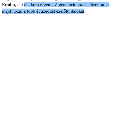
Emília
, aki
életkora révén a Z generációhoz is közel tudja
majd hozni a több évtizeddel ezelőtti dalokat
.