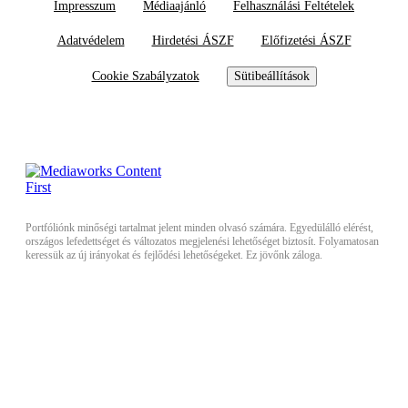
Impresszum
Médiaajánló
Felhasználási Feltételek
Adatvédelem
Hirdetési ÁSZF
Előfizetési ÁSZF
Cookie Szabályzatok
Sütibeállítások
Portfóliónk minőségi tartalmat jelent minden olvasó számára. Egyedülálló elérést,
országos lefedettséget és változatos megjelenési lehetőséget biztosít. Folyamatosan
keressük az új irányokat és fejlődési lehetőségeket. Ez jövőnk záloga.