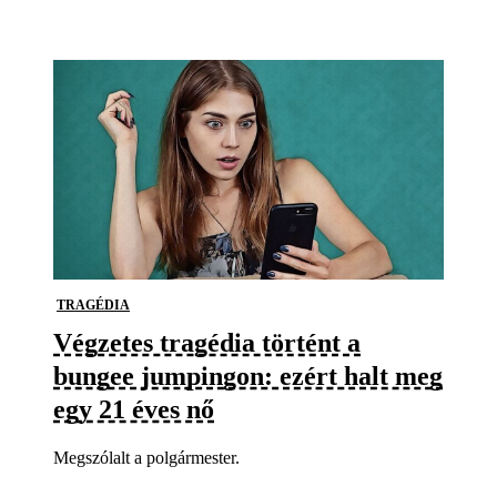
TRAGÉDIA
Végzetes tragédia történt a
bungee jumpingon: ezért halt meg
egy 21 éves nő
Megszólalt a polgármester.