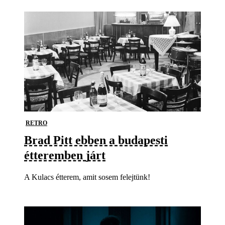
RETRO
Brad Pitt ebben a budapesti
étteremben járt
A Kulacs étterem, amit sosem felejtünk!