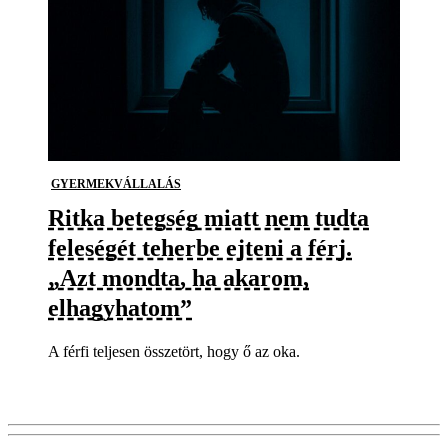
GYERMEKVÁLLALÁS
Ritka betegség miatt nem tudta
feleségét teherbe ejteni a férj.
„Azt mondta, ha akarom,
elhagyhatom”
A férfi teljesen összetört, hogy ő az oka.