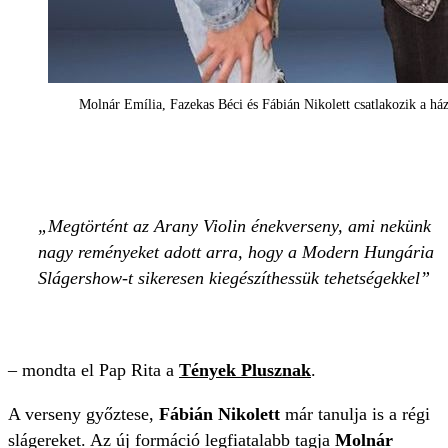
Molnár Emília, Fazekas Béci és Fábián Nikolett csatlakozik a há
Megtörtént az Arany Violin énekverseny, ami nekünk
nagy reményeket adott arra, hogy a Modern Hungária
Slágershow-t sikeresen kiegészíthessük tehetségekkel
– mondta el Pap Rita a
Tények Plusznak
.
A verseny győztese,
Fábián Nikolett
már tanulja is a régi
slágereket. Az új formáció legfiatalabb tagja
Molnár