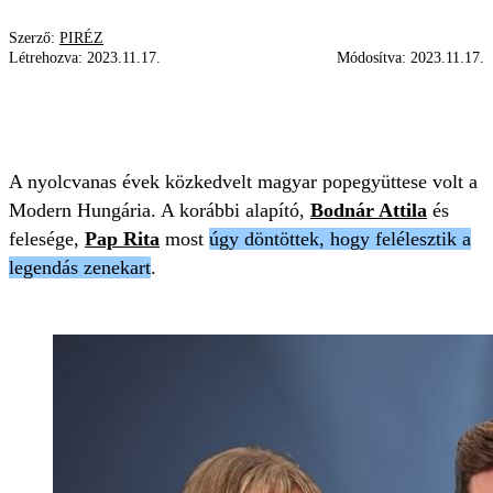
Szerző:
PIRÉZ
Létrehozva:
2023.11.17.
Módosítva:
2023.11.17.
MODERN HUNGÁRIA SLÁGERSHOW
BODNÁR ATTILA
PAP RITA
A nyolcvanas évek közkedvelt magyar popegyüttese volt a
Modern Hungária. A korábbi alapító,
Bodnár Attila
és
felesége,
Pap Rita
most
úgy döntöttek, hogy felélesztik a
legendás zenekart
.