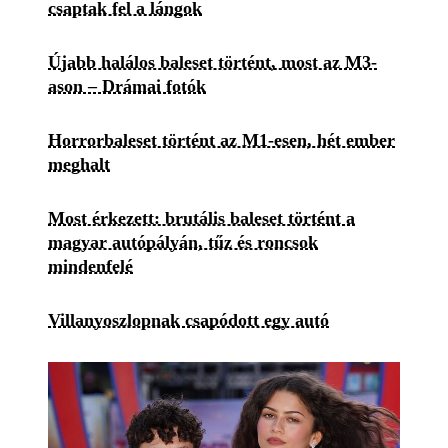
csaptak fel a lángok
Újabb halálos baleset történt, most az M3-
ason – Drámai fotók
Horrorbaleset történt az M1-esen, hét ember
meghalt
Most érkezett: brutális baleset történt a
magyar autópályán, tűz és roncsok
mindenfelé
Villanyoszlopnak csapódott egy autó