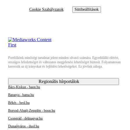
Cookie Szabályzatok
Sütibeállítások
Portfóliónk minőségi tartalmat jelent minden olvasó számára. Egyedülálló elérést,
országos lefedettséget és változatos megjelenési lehetőséget biztosít. Folyamatosan
keressük az új irányokat és fejlődési lehetőségeket. Ez jövőnk záloga.
Regionális hírportálok
Bács-Kiskun - baon.hu
Baranya - bama.hu
Békés - beol.hu
Borsod-Abaúj-Zemplén - boon.hu
Csongrád - delmagyar.hu
Dunaújváros - duol.hu