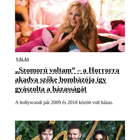
VÁLÁS
„Szomorú voltam” – a Horrorra
akadva szőke bombázója így
gyászolta a házasságát
A hollywoodi pár 2009 és 2018 között volt házas.