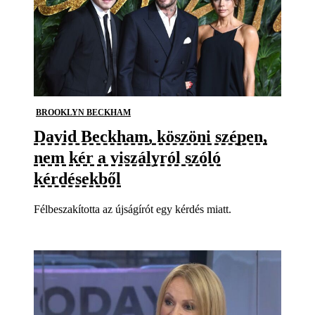
BROOKLYN BECKHAM
David Beckham, köszöni szépen,
nem kér a viszályról szóló
kérdésekből
Félbeszakította az újságírót egy kérdés miatt.