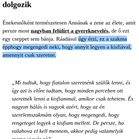
dolgozik
Énekesnőként természetesen Annának a zene az élete, amit
persze most
nagyban felülírt a gyereknevelés,
de ő ezt
egy cseppet sem bánja. Ráadásul
úgy érzi, ez a szakma
épphogy megengedi neki, hogy annyit legyen a kisfiával,
amennyit csak szeretne.
Mi tudtuk, hogy fiatalon szeretnénk szülők lenni, és
így azt is előre tudtam, hogy minden perceben ott
szeretnék lenni a kisfiammal, amikor csak tehetem. És
nagyon hálás is vagyok azért, hogy az én
szerelemszakmám olyan, hogy megengedi, hogy
rengeteget legyek a kisfiam mellett. De persze, ha
valahova el kell mennem, akkor pedig valamelyik