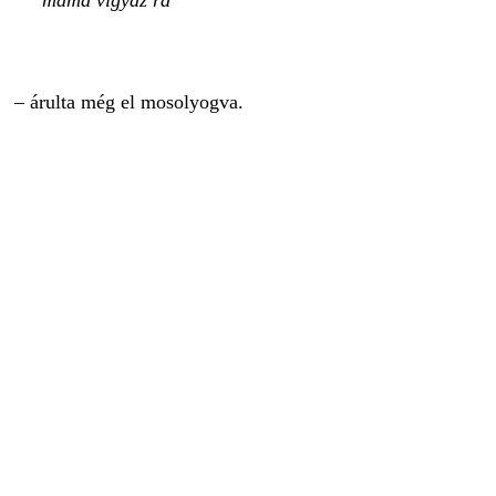
mama vigyáz rá
– árulta még el mosolyogva.