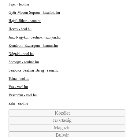
Fejér - feol.hu
Győr-Moson-Sopron - kisalfold.hu
Hajdú-Bihar - haon.hu
Heves - heol.hu
Jász-Nagykun-Szolnok - szoljon.hu
Komárom-Esztergom - kemma.hu
Nógrád - nool.hu
Somogy - sonline.hu
Szabolcs-Szatmár-Bereg - szon.hu
Tolna - teol.hu
Vas - vaol.hu
Veszprém - veol.hu
Zala - zaol.hu
Közélet
Gazdaság
Magazin
Bulvár