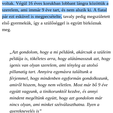
voltak. Végül 16 éves korukban lobbant lángra közöttük a
szerelem, ami immár 9 éve tart, és nem alszik ki. A fiatal
pár ezt esküvel is megpecsételte,
tavaly pedig megszületett
első gyermekük, így a szülőséggel is együtt birkóznak
meg.
Azt gondolom, hogy a mi példánk, akárcsak a szüleim
példája is, tökéletes arra, hogy alátámasszuk azt, hogy
igenis van olyan szerelem, ami tényleg az utolsó
pillanatig tart. Annyira egymásra találtunk a
férjemmel, hogy mindenben egyformán gondolkozunk,
amiről hiszem, hogy nem véletlen. Most már bő 9 éve
együtt vagyunk, a tinikorunktól kezdve, és annyi
mindent megéltünk együtt, hogy azt gondolom már
nincs olyan, ami minket szétválaszthatna. Ilyen a
gyereknevelés is