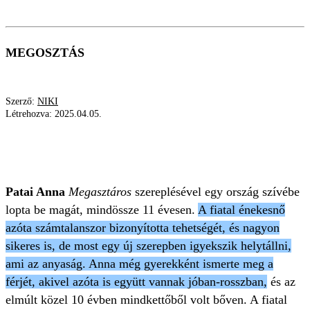
MEGOSZTÁS
Szerző:
NIKI
Létrehozva:
2025.04.05.
PATAI ANNA
KARRIER
SZERELEM
ANYASÁG
Patai Anna
Megasztáros
szereplésével egy ország szívébe
lopta be magát, mindössze 11 évesen.
A fiatal énekesnő
azóta számtalanszor bizonyította tehetségét, és nagyon
sikeres is, de most egy új szerepben igyekszik helytállni,
ami az anyaság. Anna még gyerekként ismerte meg a
férjét, akivel azóta is együtt vannak jóban-rosszban,
és az
elmúlt közel 10 évben mindkettőből volt bőven. A fiatal