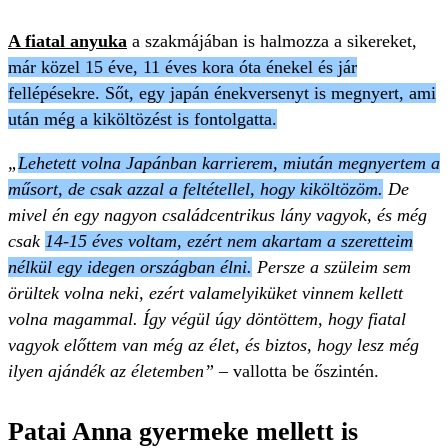
A fiatal anyuka
a szakmájában is halmozza a sikereket,
már közel 15 éve, 11 éves kora óta énekel és jár
fellépésekre. Sőt, egy japán énekversenyt is megnyert, ami
után még a kiköltözést is fontolgatta.
„
Lehetett volna Japánban karrierem, miután megnyertem a
műsort, de csak azzal a feltétellel, hogy kiköltözöm.
De
mivel én egy nagyon családcentrikus lány vagyok, és még
csak
14-15 éves voltam, ezért nem akartam a szeretteim
nélkül egy idegen országban élni.
Persze a szüleim sem
örültek volna neki, ezért valamelyiküket vinnem kellett
volna magammal. Így végül úgy döntöttem, hogy fiatal
vagyok előttem van még az élet, és biztos, hogy lesz még
ilyen ajándék az életemben”
– vallotta be őszintén.
Patai Anna gyermeke mellett is