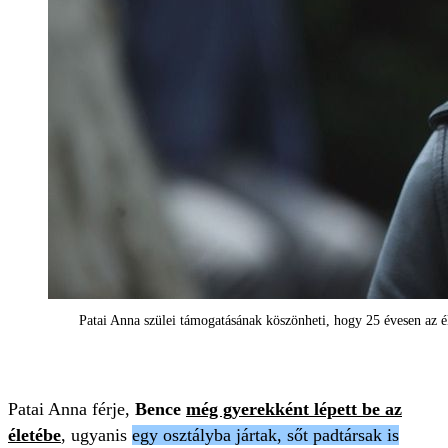
Patai Anna szülei támogatásának köszönheti, hogy 25 évesen az é
Patai Anna férje,
Bence
még gyerekként lépett be az
életébe
, ugyanis
egy osztályba jártak, sőt padtársak is