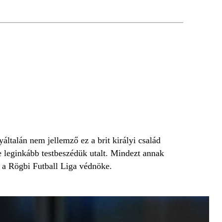
általán nem jellemző ez a brit királyi család
e leginkább testbeszédük utalt. Mindezt annak
a Rögbi Futball Liga védnöke.