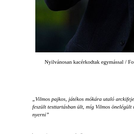
Nyilvánosan kacérkodtak egymással / Fo
Vilmos pajkos, játékos mókára utaló arckifej
feszült testtartásban ült, míg Vilmos önelégül
nyerni