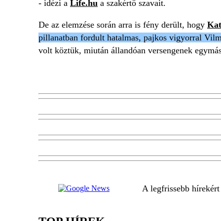
- idézi a
Life.hu
a szakértő szavait.
De az elemzése során arra is fény derült, hogy
Kat
pillanatban fordult hatalmas, pajkos vigyorral Vilm
volt köztük, miután állandóan versengenek egymás
A legfrissebb hírekér