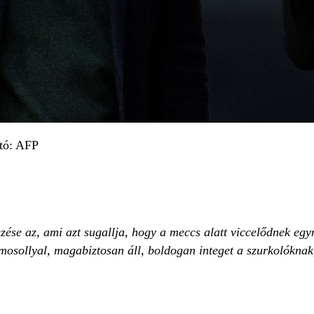
tó: AFP
ezése az, ami azt sugallja, hogy a meccs alatt viccelődnek eg
t mosollyal, magabiztosan áll, boldogan integet a szurkolókna