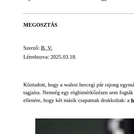
MEGOSZTÁS
Szerző:
B. V.
Létrehozva:
2025.03.18.
KATALIN HERCEGNÉ
KIRÁLYI CSALÁD
Köztudott, hogy a walesi hercegi pár rajong egymás
tagjaira. Nemrég egy rögbimérkőzésen sem fogták
ellenére, hogy két másik csapatnak drukkoltak: a
h