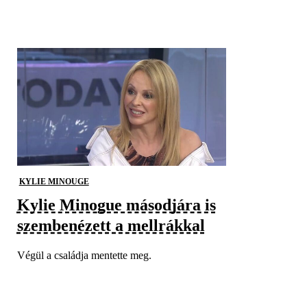
KYLIE MINOUGE
Kylie Minogue másodjára is
szembenézett a mellrákkal
Végül a családja mentette meg.