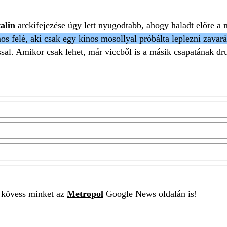
alin
arckifejezése úgy lett nyugodtabb, ahogy haladt előre a 
os felé, aki csak egy kínos mosollyal próbálta leplezni zavará
sal. Amikor csak lehet, már viccből is a másik csapatának dr
t kövess minket az
Metropol
Google News oldalán is!