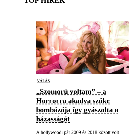
TOP HÍREK
VÁLÁS
„Szomorú voltam” – a
Horrorra akadva szőke
bombázója így gyászolta a
házasságát
A hollywoodi pár 2009 és 2018 között volt