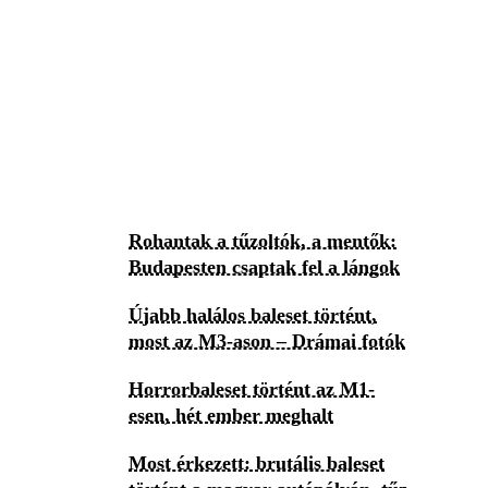
Rohantak a tűzoltók, a mentők:
Budapesten csaptak fel a lángok
Újabb halálos baleset történt,
most az M3-ason – Drámai fotók
Horrorbaleset történt az M1-
esen, hét ember meghalt
Most érkezett: brutális baleset