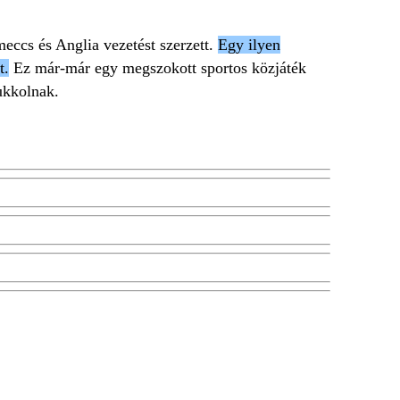
meccs és Anglia vezetést szerzett.
Egy ilyen
t.
Ez már-már egy megszokott sportos közjáték
ukkolnak.