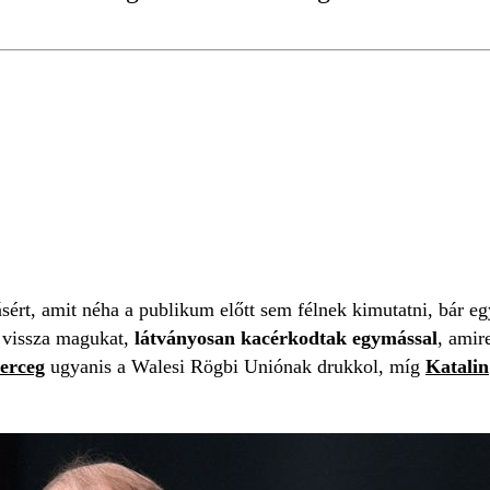
VILMOS HERCEG
ért, amit néha a publikum előtt sem félnek kimutatni, bár egy
 vissza magukat,
látványosan kacérkodtak egymással
, amir
erceg
ugyanis a Walesi Rögbi Uniónak drukkol, míg
Katalin