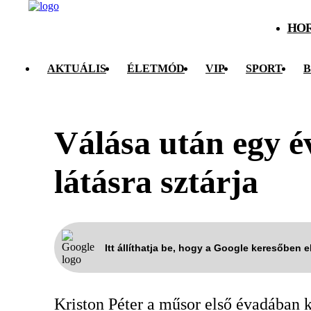
HO
AKTUÁLIS
ÉLETMÓD
VIP
SPORT
B
Válása után egy é
látásra sztárja
Itt állíthatja be, hogy a Google keresőben 
Kriston Péter a műsor első évadában k