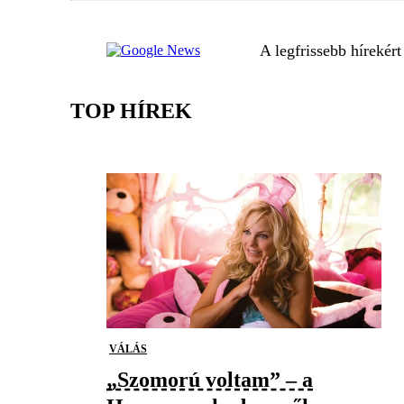
A legfrissebb hírekér
TOP HÍREK
VÁLÁS
„Szomorú voltam” – a