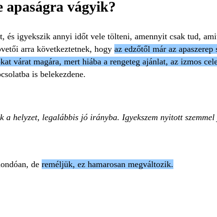
e apaságra vágyik?
rt, és igyekszik annyi időt vele tölteni, amennyit csak tud, a
övetői arra következtetnek, hogy
az edzőtől már az apaszerep 
 sokat várat magára, mert hiába a rengeteg ajánlat, az izmos c
csolatba is belekezdene.
k a helyzet, legalábbis jó irányba. Igyekszem nyitott szemmel
mondóan, de
reméljük, ez hamarosan megváltozik.