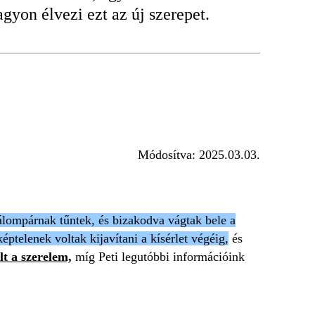
agyon élvezi ezt az új szerepet.
Módosítva:
2025.03.03.
 álompárnak tűntek, és bizakodva vágtak bele a
éptelenek voltak kijavítani a kísérlet végéig,
és
lt a szerelem,
míg Peti legutóbbi információink