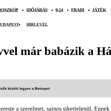
ROSZKÓP
IDŐJÁRÁS
0-24
FRADI
JÁTÉK
UDAPEST
HÍRLEVÉL
vvel már babázik a Há
elsők között legyen a Metropol
ereste a szerelmet, sajnos sikertelenül. Ennek