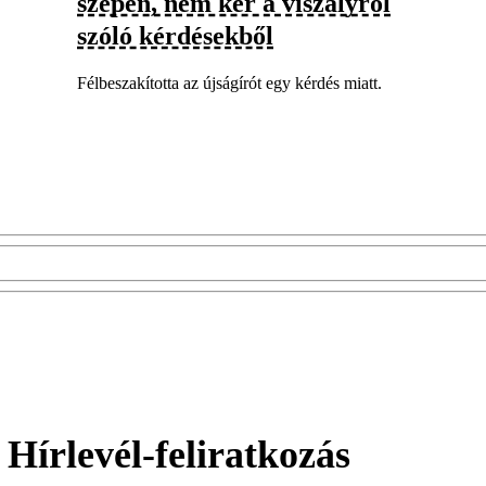
szépen, nem kér a viszályról
szóló kérdésekből
Félbeszakította az újságírót egy kérdés miatt.
Hírlevél-feliratkozás