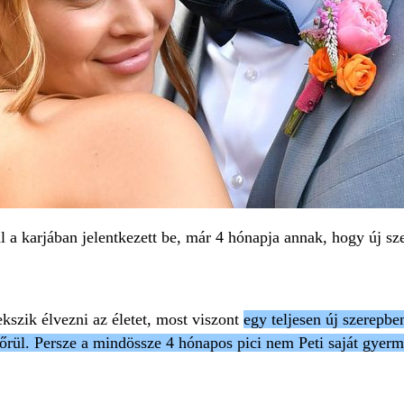
l a karjában jelentkezett be, már 4 hónapja annak, hogy új sz
kszik élvezni az életet, most viszont
egy teljesen új szerepb
egőrül. Persze a mindössze 4 hónapos pici nem Peti saját gyer