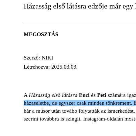
Házasság első látásra edzője már egy k
MEGOSZTÁS
Szerző:
NIKI
Létrehozva:
2025.03.03.
HÁZASSÁG ELSŐ LÁTÁSRA
PETI
GYE
A
Házasság első látásra
Enci
és
Peti
számára igaz
házaséletbe, de egyszer csak minden tönkrement.
bár a műsor után tovább folytatták az ismerkedést,
szerint továbbra is szingli. Instagram-oldalán most