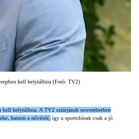
erepben kell helytállnia (Fotó: TV2)
en kell helytállnia. A TV2 sztárjának novemberben
meke, hanem a nővéréé,
így a sportolónak csak a jó