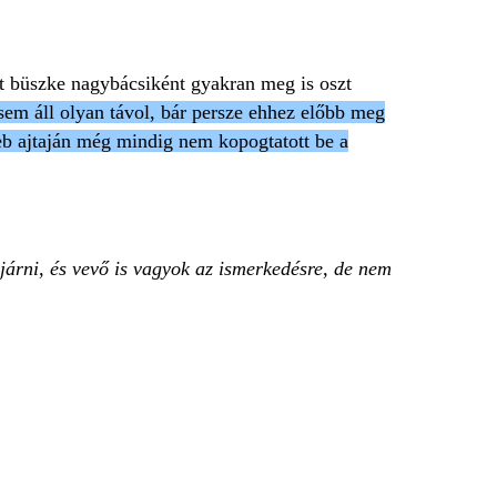
mit büszke nagybácsiként gyakran meg is oszt
sem áll olyan távol, bár persze ehhez előbb meg
eleb ajtaján még mindig nem kopogtatott be a
 járni, és vevő is vagyok az ismerkedésre, de nem