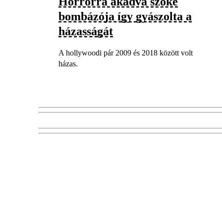
Horrorra akadva szőke
bombázója így gyászolta a
házasságát
A hollywoodi pár 2009 és 2018 között volt
házas.