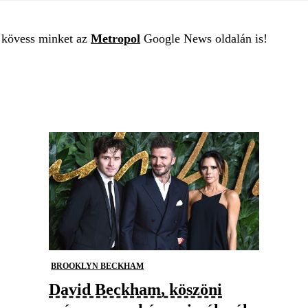
t kövess minket az
Metropol
Google News oldalán is!
BROOKLYN BECKHAM
David Beckham, köszöni