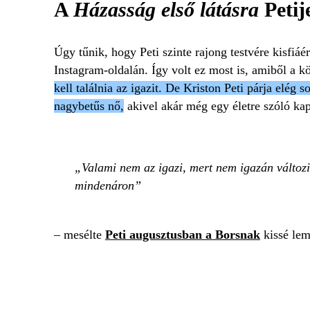
A
Házasság első látásra
Petij
Úgy tűnik, hogy Peti szinte rajong testvére kisfiáé
Instagram-oldalán. Így volt ez most is, amiből a k
kell találnia az igazit. De Kriston Peti párja elég
nagybetűs nő,
akivel akár még egy életre szóló kap
Valami nem az igazi, mert nem igazán változi
mindenáron
– mesélte
Peti augusztusban a Borsnak
kissé le