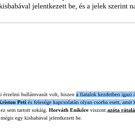
isbabával jelentkezett be, és a jelek szerint n
RMEK
KISBABA
ÚJ SZEREP
i érzelmi hullámvasút volt, hiszen
a fiatalok kezdetben igazi
Kriston Peti
és felesége kapcsolatán olyan csorba esett, amit k
 ez sem tartott sokáig.
Horváth Enikőre
viszont
azóta rátalá
 mégis egy kisbabával jelentkezett be.