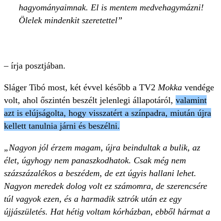
hagyományaimnak. El is mentem medvehagymázni!
Ölelek mindenkit szeretettel
– írja posztjában.
Sláger Tibó most, két évvel később a TV2
Mokka
vendége
volt, ahol őszintén beszélt jelenlegi állapotáról,
valamint
azt is elújságolta, hogy visszatért a színpadra, miután újra
kellett tanulnia járni és beszélni.
„Nagyon jól érzem magam, újra beindultak a bulik, az
élet, úgyhogy nem panaszkodhatok. Csak még nem
százszázalékos a beszédem, de ezt úgyis hallani lehet.
Nagyon meredek dolog volt ez számomra, de szerencsére
túl vagyok ezen, és a harmadik sztrók után ez egy
újjászületés. Hat hétig voltam kórházban, ebből hármat a