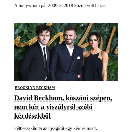
A hollywoodi pár 2009 és 2018 között volt házas.
BROOKLYN BECKHAM
David Beckham, köszöni szépen,
nem kér a viszályról szóló
kérdésekből
Félbeszakította az újságírót egy kérdés miatt.