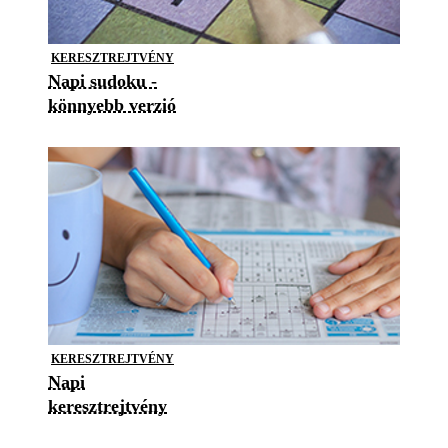
KERESZTREJTVÉNY
Napi sudoku -
könnyebb verzió
KERESZTREJTVÉNY
Napi
keresztrejtvény