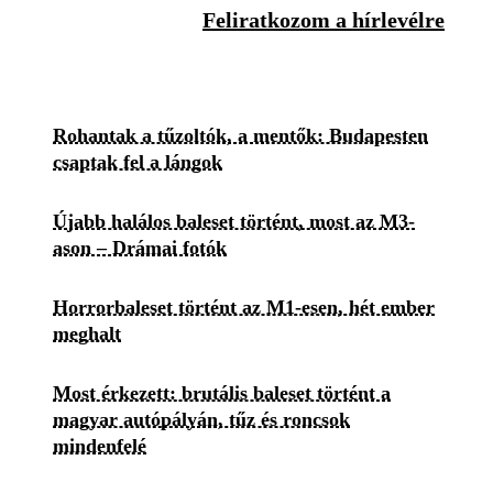
Feliratkozom a hírlevélre
Rohantak a tűzoltók, a mentők: Budapesten
csaptak fel a lángok
Újabb halálos baleset történt, most az M3-
ason – Drámai fotók
Horrorbaleset történt az M1-esen, hét ember
meghalt
Most érkezett: brutális baleset történt a
magyar autópályán, tűz és roncsok
mindenfelé