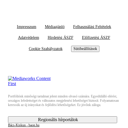
Impresszum
Médiaajánló
Felhasználási Feltételek
Adatvédelem
Hirdetési ÁSZF
Előfizetési ÁSZF
Cookie Szabályzatok
Sütibeállítások
Portfóliónk minőségi tartalmat jelent minden olvasó számára. Egyedülálló elérést,
országos lefedettséget és változatos megjelenési lehetőséget biztosít. Folyamatosan
keressük az új irányokat és fejlődési lehetőségeket. Ez jövőnk záloga.
Regionális hírportálok
Bács-Kiskun - baon.hu