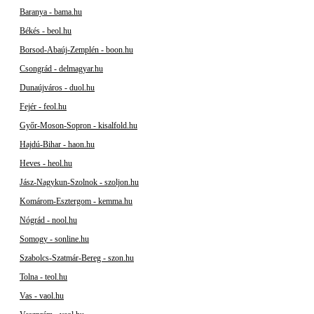
Baranya - bama.hu
Békés - beol.hu
Borsod-Abaúj-Zemplén - boon.hu
Csongrád - delmagyar.hu
Dunaújváros - duol.hu
Fejér - feol.hu
Győr-Moson-Sopron - kisalfold.hu
Hajdú-Bihar - haon.hu
Heves - heol.hu
Jász-Nagykun-Szolnok - szoljon.hu
Komárom-Esztergom - kemma.hu
Nógrád - nool.hu
Somogy - sonline.hu
Szabolcs-Szatmár-Bereg - szon.hu
Tolna - teol.hu
Vas - vaol.hu