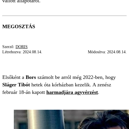
vallott állapotáról.
MEGOSZTÁS
Szerző:
DORIS
Létrehozva:
2024.08.14.
Módosítva:
2024.08.14.
MOKKA
SLÁGER TIBÓ
SZTRÓK
SZÍNPAD
Elsőként a
Bors
számolt be arról még 2022-ben, hogy
Sláger Tibót
hetek óta kórházban kezelik. A zenész
február 18-án kapott
harmadjára agyvérzést
.