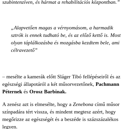
szubintenzíven, és hármat a rehabilitációs központban.”
Alapvetően magas a vérnyomásom, a harmadik
sztrók is ennek tudható be, és az előző kettő is. Most
olyan táplálkozásba és mozgásba kezdtem bele, ami
célravezető
–
mesélte a kamerák előtt Sláger Tibó fellépéseiről és az
egészségi állapotáról a két műsorvezetőnek,
Pachmann
Péternek
és
Orosz Barbinak.
A zenész azt is elmesélte, hogy a
Zenebona
című műsor
színpadára tért vissza, és mindent megtesz azért, hogy
megőrizze az egészségét és a beszéde is százszázalékos
legyen.