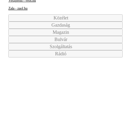
Veszprém - veol.hu
Zala - zaol.hu
Közélet
Gazdaság
Magazin
Bulvár
Szolgáltatás
Rádió