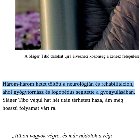
A Sláger Tibó dalokat újra élvezheti közönség a zenész felépülés
Három-három hetet töltött a neurológián és rehabilitáción,
ahol gyógytornász és logopédus segítette a gyógyulásában.
Sláger Tibó végül hat hét után térhetett haza, ám még
hosszú folyamat várt rá.
Itthon vagyok végre, és már hódolok a régi