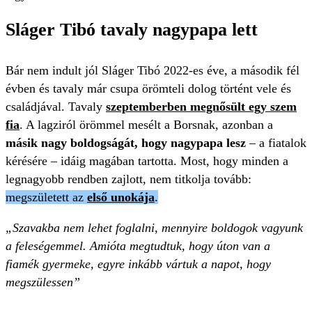
Sláger Tibó tavaly nagypapa lett
Bár nem indult jól Sláger Tibó 2022-es éve, a második fél
évben és tavaly már csupa örömteli dolog történt vele és
családjával. Tavaly
szeptemberben megnősült egy szem
fia
. A lagziról örömmel mesélt a Borsnak, azonban a
másik nagy boldogságát, hogy nagypapa lesz
– a fiatalok
kérésére – idáig magában tartotta. Most, hogy minden a
legnagyobb rendben zajlott, nem titkolja tovább:
megszületett az
első unokája
.
„Szavakba nem lehet foglalni, mennyire boldogok vagyunk
a feleségemmel. Amióta megtudtuk, hogy úton van a
fiamék gyermeke, egyre inkább vártuk a napot, hogy
megszülessen”