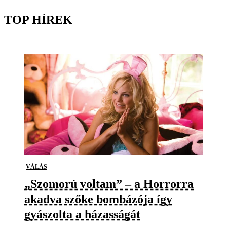
TOP HÍREK
VÁLÁS
„Szomorú voltam” – a Horrorra
akadva szőke bombázója így
gyászolta a házasságát