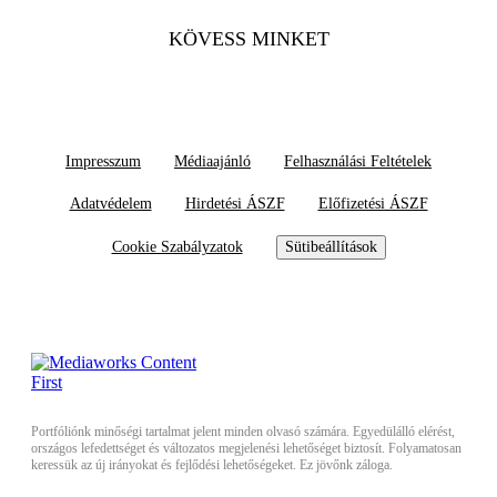
KÖVESS MINKET
Impresszum
Médiaajánló
Felhasználási Feltételek
Adatvédelem
Hirdetési ÁSZF
Előfizetési ÁSZF
Cookie Szabályzatok
Sütibeállítások
Portfóliónk minőségi tartalmat jelent minden olvasó számára. Egyedülálló elérést,
országos lefedettséget és változatos megjelenési lehetőséget biztosít. Folyamatosan
keressük az új irányokat és fejlődési lehetőségeket. Ez jövőnk záloga.