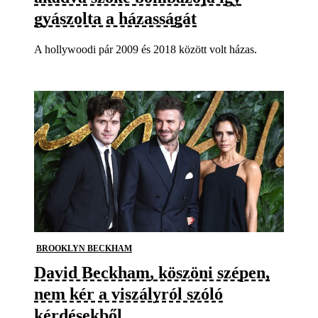
gyászolta a házasságát
A hollywoodi pár 2009 és 2018 között volt házas.
BROOKLYN BECKHAM
David Beckham, köszöni szépen,
nem kér a viszályról szóló
kérdésekből