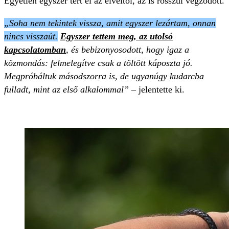
Egyetlen egyszer tért el az elveitől, az is rosszul végződött.
„Soha nem tekintek vissza, amit egyszer lezártam, onnan
nincs visszaút.
Egyszer tettem meg, az utolsó
kapcsolatomban
, és bebizonyosodott, hogy igaz a
közmondás: felmelegítve csak a töltött káposzta jó.
Megpróbáltuk másodszorra is, de ugyanúgy kudarcba
fulladt, mint az első alkalommal”
– jelentette ki.