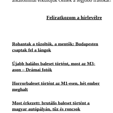
alkalommal elküldjük Önnek a legjobb írásokat!
Feliratkozom a hírlevélre
Rohantak a tűzoltók, a mentők: Budapesten
csaptak fel a lángok
Újabb halálos baleset történt, most az M3-
ason – Drámai fotók
Horrorbaleset történt az M1-esen, hét ember
meghalt
Most érkezett: brutális baleset történt a
magyar autópályán, tűz és roncsok