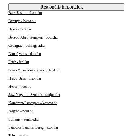
Regionális hírportálok
Bács-Kiskun - baon.hu
Baranya - bama.hu
Békés - beol.hu
Borsod-Abaúj-Zemplén - boon.hu
Csongrád - delmagyar.hu
Dunaújváros - duol.hu
Fejér - feol.hu
Győr-Moson-Sopron - kisalfold.hu
Hajdú-Bihar - haon.hu
Heves - heol.hu
Jász-Nagykun-Szolnok - szoljon.hu
Komárom-Esztergom - kemma.hu
Nógrád - nool.hu
Somogy - sonline.hu
Szabolcs-Szatmár-Bereg - szon.hu
Tolna - teol.hu