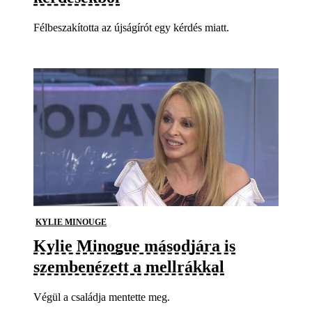
Félbeszakította az újságírót egy kérdés miatt.
KYLIE MINOUGE
Kylie Minogue másodjára is
szembenézett a mellrákkal
Végül a családja mentette meg.