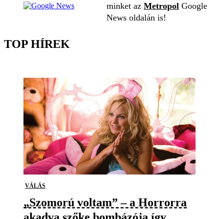
minket az
Metropol
Google
News oldalán is!
TOP HÍREK
VÁLÁS
„Szomorú voltam” – a Horrorra
akadva szőke bombázója így