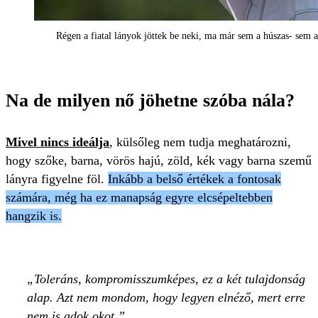
Régen a fiatal lányok jöttek be neki, ma már sem a húszas- sem 
Na de milyen nő jöhetne szóba nála?
Mivel nincs ideálja
, külsőleg nem tudja meghatározni,
hogy szőke, barna, vörös hajú, zöld, kék vagy barna szemű
lányra figyelne föl.
I
nkább a belső értékek a fontosak
számára, még ha ez manapság egyre elcsépeltebben
hangzik is.
Toleráns, kompromisszumképes, ez a két tulajdonság
alap. Azt nem mondom, hogy legyen elnéző, mert erre
nem is adok okot.