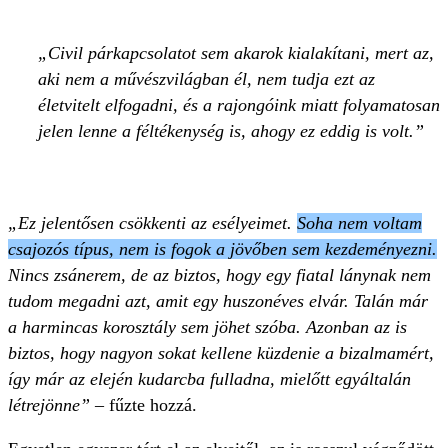
Civil párkapcsolatot sem akarok kialakítani, mert az,
aki nem a művészvilágban él, nem tudja ezt az
életvitelt elfogadni, és a rajongóink miatt folyamatosan
jelen lenne a féltékenység is, ahogy ez eddig is volt.
„Ez jelentősen csökkenti az esélyeimet.
Soha nem voltam
csajozós típus, nem is fogok a jövőben sem kezdeményezni.
Nincs zsánerem, de az biztos, hogy egy fiatal lánynak nem
tudom megadni azt, amit egy huszonéves elvár. Talán már
a harmincas korosztály sem jöhet szóba. Azonban az is
biztos, hogy nagyon sokat kellene küzdenie a bizalmamért,
így már az elején kudarcba fulladna, mielőtt egyáltalán
létrejönne”
– fűzte hozzá.