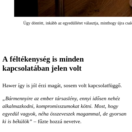
Úgy döntött, inkább az egyedüllétet választja, minthogy újra csa
A féltékenység is minden
kapcsolatában jelen volt
Hawer így is jól érzi magát, sosem volt kapcsolatfüggő.
„Bármennyire az ember társaslény, ennyi idősen nehéz
alkalmazkodni, kompromisszumokat kötni. Most, hogy
egyedül vagyok, néha összeveszek magammal, de gyorsan
ki is békülök”
– fűzte hozzá nevetve.