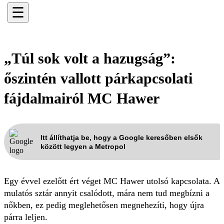
☰
„Túl sok volt a hazugság”:
őszintén vallott párkapcsolati
fájdalmairól MC Hawer
Itt állíthatja be, hogy a Google keresőben elsők
között legyen a Metropol
Egy évvel ezelőtt ért véget MC Hawer utolsó kapcsolata. A
mulatós sztár annyit csalódott, mára nem tud megbízni a
nőkben, ez pedig meglehetősen megnehezíti, hogy újra
párra leljen.