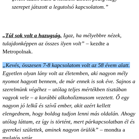
szerepet játszott a legutolsó kapcsolatom.
„Túl sok volt a hazugság.
Igaz, ha mélyebbre nézek,
tulajdonképpen az összes ilyen volt”
– kezdte a
Metropolnak.
„Kevés, összesen 7-8 kapcsolatom volt az 58 évem alatt.
Egyetlen olyan lány volt az életemben, aki nagyon mély
nyomot hagyott bennem, de már ennek is sok éve. Sajnos a
szerelmünk végéhez – utólag teljes mértékben tisztában
vagyok vele – a korábbi alkoholizmusom vezetett. Ő egy
nagyon jó lelkű és szívű ember, akit azért kellett
elengednem, hogy boldog tudjon lenni más oldalán. Ahogy
utólag láttam, ez így is történt, mert párkapcsolatban él és
gyerekei születtek, aminek nagyon örülök”
– mondta a
mulatós sztár.