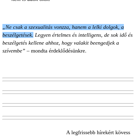
„Ne csak a szexualitás vonzza, hanem a lelki dolgok, a
beszélgetések.
Legyen értelmes és intelligens, de sok idő és
beszélgetés kellene ahhoz, hogy valakit beengedjek a
szívembe”
– mondta érdeklődésünkre.
A legfrissebb hírekért kövess