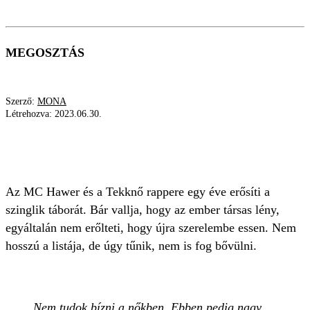
MEGOSZTÁS
Szerző:
MONA
Létrehozva:
2023.06.30.
MC HAWER
BIZALMATLANSÁG
FÉLTÉKENYSÉG
Az MC Hawer és a Tekknő rappere egy éve erősíti a
szinglik táborát. Bár vallja, hogy az ember társas lény,
egyáltalán nem erőlteti, hogy újra szerelembe essen. Nem
hosszú a listája, de úgy tűnik, nem is fog bővülni.
Nem tudok bízni a nőkben. Ebben pedig nagy