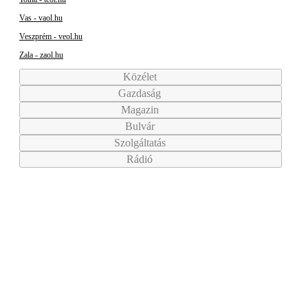
Vas - vaol.hu
Veszprém - veol.hu
Zala - zaol.hu
Közélet
Gazdaság
Magazin
Bulvár
Szolgáltatás
Rádió