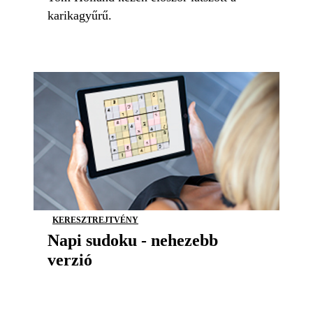
karikagyűrű.
KERESZTREJTVÉNY
Napi sudoku - nehezebb
verzió