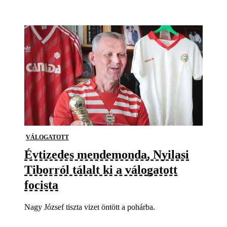
VÁLOGATOTT
Évtizedes mendemonda, Nyilasi
Tiborról tálalt ki a válogatott
focista
Nagy József tiszta vizet öntött a pohárba.