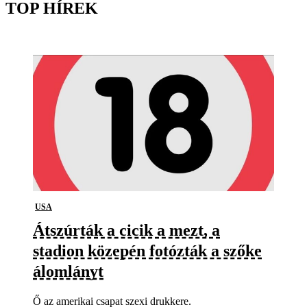
TOP HÍREK
USA
Átszúrták a cicik a mezt, a
stadion közepén fotózták a szőke
álomlányt
Ő az amerikai csapat szexi drukkere.