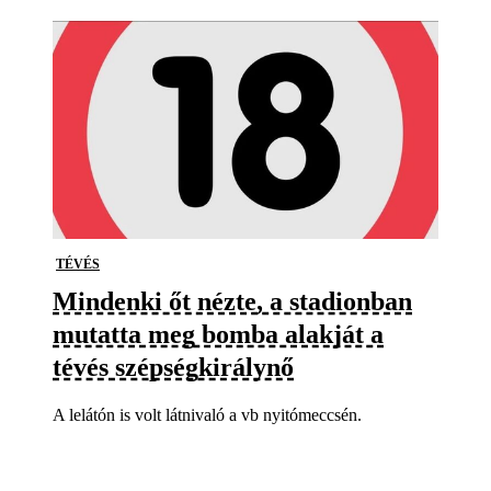
TÉVÉS
Mindenki őt nézte, a stadionban
mutatta meg bomba alakját a
tévés szépségkirálynő
A lelátón is volt látnivaló a vb nyitómeccsén.