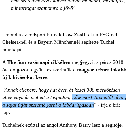
nem szeretnék ezzel kapcsolatban mondani, meglátjuk,
mit tartogat számomra a jövő
- mondta az m4sport.hu-nak
Lőw Zsolt
, aki a PSG-nél,
Chelsea-nél és a Bayern Münchennél segítette Tuchel
munkáját.
A
The Sun vasárnapi cikkében
megjegyzi, a páros 2018
óta dolgozott együtt, és szerintük
a magyar tréner inkább
új kihívásokat keres.
"Annak ellenére, hogy hat éven át közel 300 mérkőzésen
ültek egymás mellett a kispadon,
Lőw most Tucheltől távol,
a saját útját szeretné járni a labdarúgásban
"
- írja a brit
lap.
Tuchelnek ezúttal az angol Anthony Barry lesz a segítője.