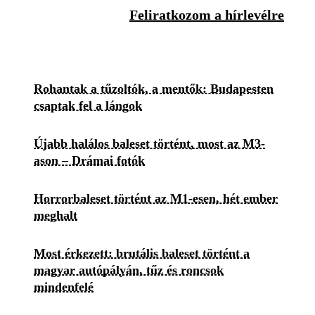
Feliratkozom a hírlevélre
Rohantak a tűzoltók, a mentők: Budapesten
csaptak fel a lángok
Újabb halálos baleset történt, most az M3-
ason – Drámai fotók
Horrorbaleset történt az M1-esen, hét ember
meghalt
Most érkezett: brutális baleset történt a
magyar autópályán, tűz és roncsok
mindenfelé