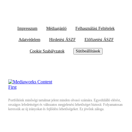
Impresszum
Médiaajánló
Felhasználási Feltételek
Adatvédelem
Hirdetési ÁSZF
Előfizetési ÁSZF
Cookie Szabályzatok
Sütibeállítások
Portfóliónk minőségi tartalmat jelent minden olvasó számára. Egyedülálló elérést,
országos lefedettséget és változatos megjelenési lehetőséget biztosít. Folyamatosan
keressük az új irányokat és fejlődési lehetőségeket. Ez jövőnk záloga.