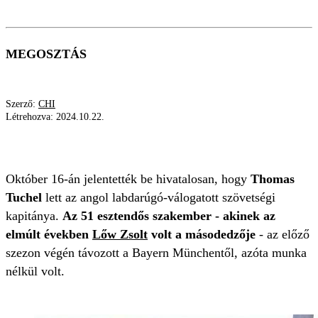
MEGOSZTÁS
Szerző:
CHI
Létrehozva:
2024.10.22.
LIVERPOOL
TUCHEL
LŐW ZSOLT
Október 16-án jelentették be hivatalosan, hogy
Thomas
Tuchel
lett az angol labdarúgó-válogatott szövetségi
kapitánya.
Az 51 esztendős szakember - akinek az
elmúlt években
Lőw Zsolt
volt a másodedzője
- az előző
szezon végén távozott a Bayern Münchentől, azóta munka
nélkül volt.