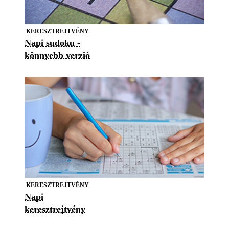
KERESZTREJTVÉNY
Napi sudoku -
könnyebb verzió
KERESZTREJTVÉNY
Napi
keresztrejtvény