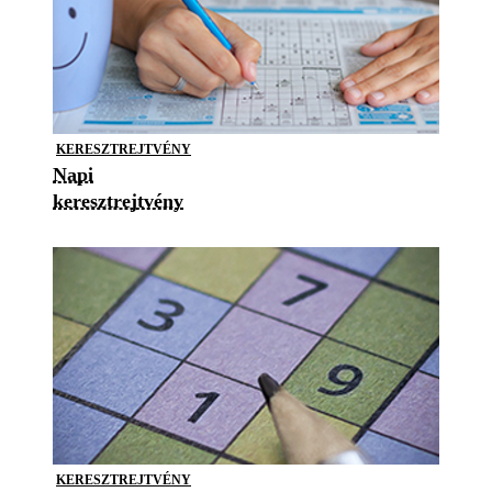
KERESZTREJTVÉNY
Napi
keresztrejtvény
KERESZTREJTVÉNY