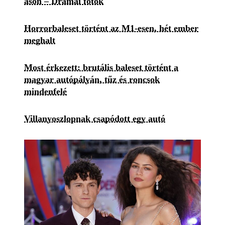
ason – Drámai fotók
Horrorbaleset történt az M1-esen, hét ember
meghalt
Most érkezett: brutális baleset történt a
magyar autópályán, tűz és roncsok
mindenfelé
Villanyoszlopnak csapódott egy autó