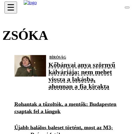
☰
ZSÓKA
BÍRÓSÁG
Kőbányai anya szörnyű
kálváriája: nem mehet
vissza a lakásba,
ahonnan a fia kirakta
Rohantak a tűzoltók, a mentők: Budapesten
csaptak fel a lángok
Újabb halálos baleset történt, most az M3-