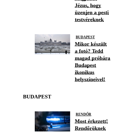
Jézus, hogy
üzenjen a pesti
testvéreknek
BUDAPEST
Mikor készült
a fotó? Tedd
magad próbára
Budapest
ikonikus
helyszíneivel!
BUDAPEST
RENDŐR
Most érkezett!
Rendőröknek