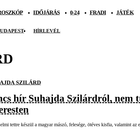
ROSZKÓP
IDŐJÁRÁS
0-24
FRADI
JÁTÉK
UDAPEST
HÍRLEVÉL
RD
AJDA SZILÁRD
ncs hír Suhajda Szilárdról, nem t
eresten
elmi tettre készül a magyar mászó, felesége, ötéves kisfia, valamint az 