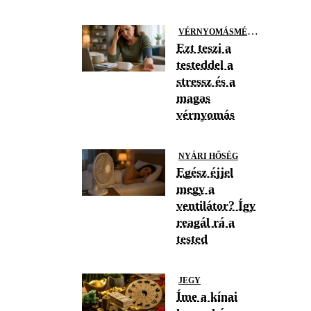
V
ÉRNYOMÁSMÉRÉS
Ezt teszi a
testeddel a
stressz és a
magas
vérnyomás
NYÁRI HŐSÉG
Egész éjjel
megy a
ventilátor? Így
reagál rá a
tested
JEGY
Íme a kínai