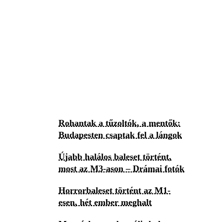
Rohantak a tűzoltók, a mentők:
Budapesten csaptak fel a lángok
Újabb halálos baleset történt,
most az M3-ason – Drámai fotók
Horrorbaleset történt az M1-
esen, hét ember meghalt