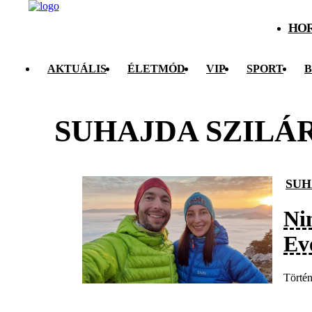
HO
AKTUÁLIS
ÉLETMÓD
VIP
SPORT
B
SUHAJDA SZILÁ
SUH
Ni
Ev
Történ