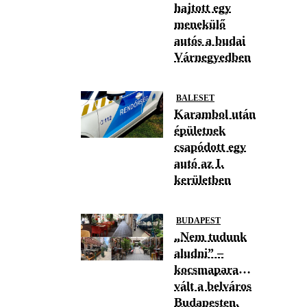
hajtott egy
menekülő
autós a budai
Várnegyedben
BALESET
Karambol után
épületnek
csapódott egy
autó az I.
kerületben
BUDAPEST
„Nem tudunk
aludni” –
kocsmaparadicsommá
vált a belváros
Budapesten,