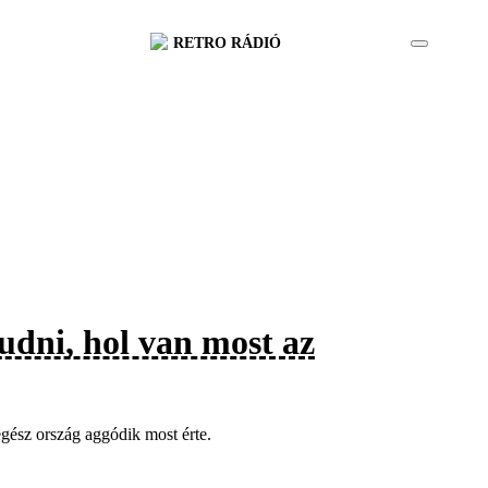
RETRO RÁDIÓ
udni, hol van most az
egész ország aggódik most érte.