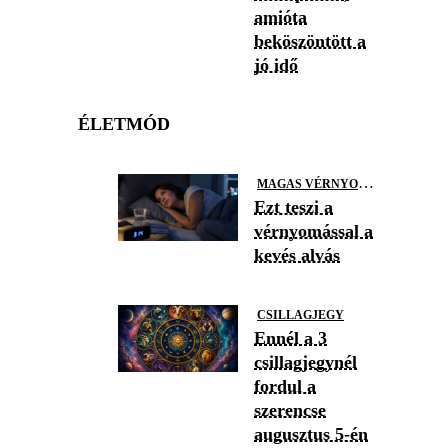
amióta
beköszöntött a
jó idő
ÉLETMÓD
M
AGAS VÉRNYOMÁS
Ezt teszi a
vérnyomással a
kevés alvás
CSILLAGJEGY
Ennél a 3
csillagjegynél
fordul a
szerencse
augusztus 5-én