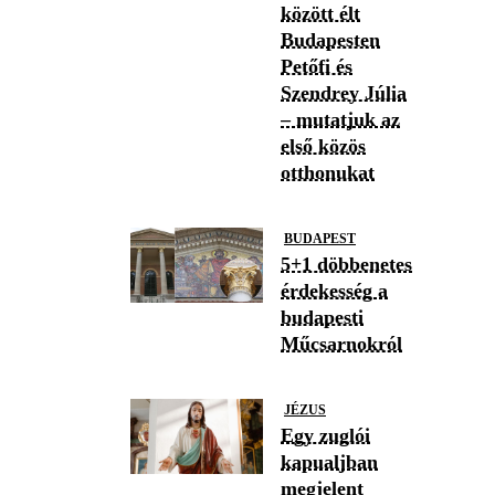
között élt
Budapesten
Petőfi és
Szendrey Júlia
– mutatjuk az
első közös
otthonukat
BUDAPEST
5+1 döbbenetes
érdekesség a
budapesti
Műcsarnokról
JÉZUS
Egy zuglói
kapualjban
megjelent