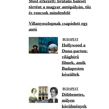
Most érkezett: brutális baleset
történt a magyar autópályán, tűz
és roncsok mindenfelé
Villanyoszlopnak csapódott egy
autó
BUDAPEST
Hollywood a
Duna-parton:
világhírű
filmek, amik
Budapesten
készültek
BUDAPEST
Döbbenetes,
milyen
körülmények