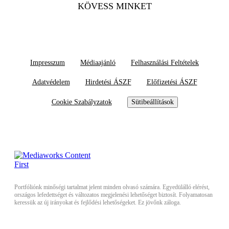
KÖVESS MINKET
Impresszum
Médiaajánló
Felhasználási Feltételek
Adatvédelem
Hirdetési ÁSZF
Előfizetési ÁSZF
Cookie Szabályzatok
Sütibeállítások
Portfóliónk minőségi tartalmat jelent minden olvasó számára. Egyedülálló elérést,
országos lefedettséget és változatos megjelenési lehetőséget biztosít. Folyamatosan
keressük az új irányokat és fejlődési lehetőségeket. Ez jövőnk záloga.