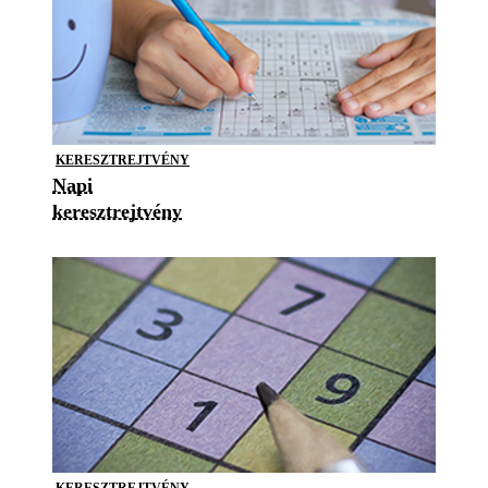
KERESZTREJTVÉNY
Napi
keresztrejtvény
KERESZTREJTVÉNY