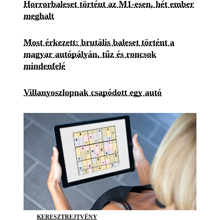
Horrorbaleset történt az M1-esen, hét ember
meghalt
Most érkezett: brutális baleset történt a
magyar autópályán, tűz és roncsok
mindenfelé
Villanyoszlopnak csapódott egy autó
KERESZTREJTVÉNY