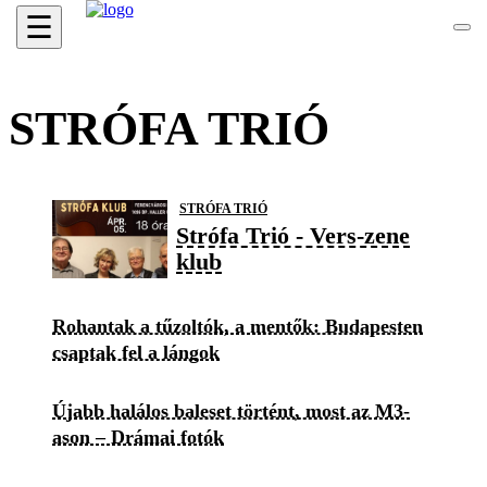
☰
STRÓFA TRIÓ
STRÓFA TRIÓ
Strófa Trió - Vers-zene
klub
Rohantak a tűzoltók, a mentők: Budapesten
csaptak fel a lángok
Újabb halálos baleset történt, most az M3-
ason – Drámai fotók