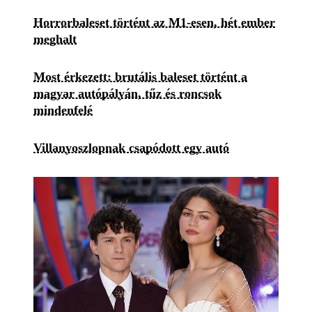
Horrorbaleset történt az M1-esen, hét ember
meghalt
Most érkezett: brutális baleset történt a
magyar autópályán, tűz és roncsok
mindenfelé
Villanyoszlopnak csapódott egy autó