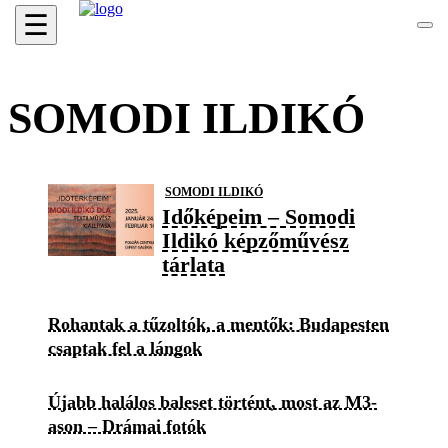
☰
SOMODI ILDIKÓ
SOMODI ILDIKÓ
Időképeim – Somodi
Ildikó képzőművész
tárlata
Rohantak a tűzoltók, a mentők: Budapesten
csaptak fel a lángok
Újabb halálos baleset történt, most az M3-
ason – Drámai fotók