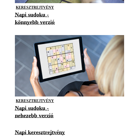
KERESZTREJTVÉNY
Napi sudoku -
könnyebb verzió
KERESZTREJTVÉNY
Napi sudoku -
nehezebb verzió
Napi keresztrejtvény