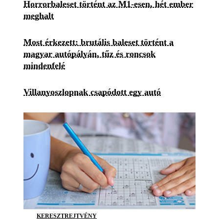
Horrorbaleset történt az M1-esen, hét ember
meghalt
Most érkezett: brutális baleset történt a
magyar autópályán, tűz és roncsok
mindenfelé
Villanyoszlopnak csapódott egy autó
KERESZTREJTVÉNY