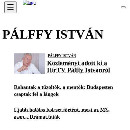
☰
PÁLFFY ISTVÁN
PÁLFFY ISTVÁN
Közleményt adott ki a
HírTV Pálffy Istvánról
Rohantak a tűzoltók, a mentők: Budapesten
csaptak fel a lángok
Újabb halálos baleset történt, most az M3-
ason – Drámai fotók