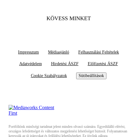
KÖVESS MINKET
Impresszum
Médiaajánló
Felhasználási Feltételek
Adatvédelem
Hirdetési ÁSZF
Előfizetési ÁSZF
Cookie Szabályzatok
Sütibeállítások
Portfóliónk minőségi tartalmat jelent minden olvasó számára. Egyedülálló elérést,
országos lefedettséget és változatos megjelenési lehetőséget biztosít. Folyamatosan
keressük az új irányokat és fejlődési lehetőségeket. Ez jövőnk záloga.