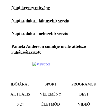
Napi keresztrejtvény
Napi sudoku - könnyebb verzió
Napi sudoku - nehezebb verzió
Pamela Anderson sminkje mellé áttetsző
ruhát választott
IDŐJÁRÁS
SPORT
PROGRAMOK
AKTUÁLIS
VÉLEMÉNY
BEST
0-24
ÉLETMÓD
VIDEÓ