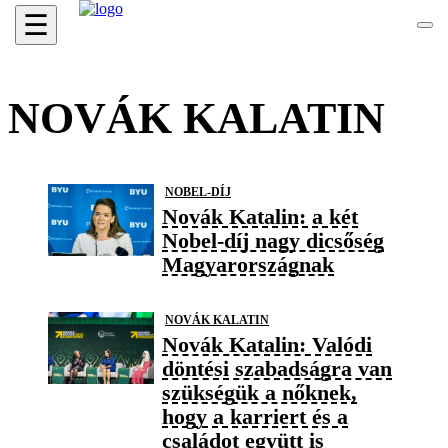
☰
NOVÁK KALATIN
NOBEL-DÍJ
Novák Katalin: a két
Nobel-díj nagy dicsőség
Magyarországnak
NOVÁK KALATIN
Novák Katalin: Valódi
döntési szabadságra van
szükségük a nőknek,
hogy a karriert és a
családot együtt is