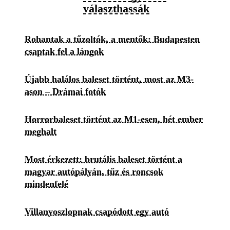
választhassák
Rohantak a tűzoltók, a mentők: Budapesten
csaptak fel a lángok
Újabb halálos baleset történt, most az M3-
ason – Drámai fotók
Horrorbaleset történt az M1-esen, hét ember
meghalt
Most érkezett: brutális baleset történt a
magyar autópályán, tűz és roncsok
mindenfelé
Villanyoszlopnak csapódott egy autó