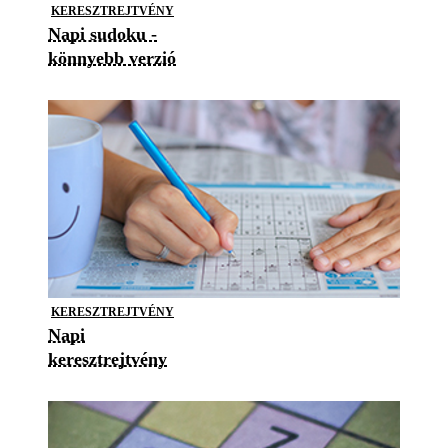
KERESZTREJTVÉNY
Napi sudoku -
könnyebb verzió
KERESZTREJTVÉNY
Napi
keresztrejtvény