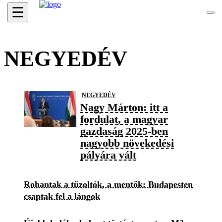
☰
NEGYEDÉV
NEGYEDÉV
Nagy Márton: itt a
fordulat, a magyar
gazdaság 2025-ben
nagyobb növekedési
pályára vált
Rohantak a tűzoltók, a mentők: Budapesten
csaptak fel a lángok