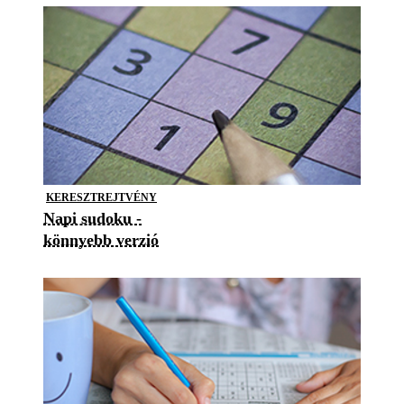
KERESZTREJTVÉNY
Napi sudoku -
könnyebb verzió