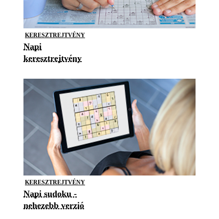
KERESZTREJTVÉNY
Napi
keresztrejtvény
KERESZTREJTVÉNY
Napi sudoku -
nehezebb verzió