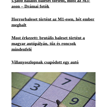
Újabb halálos baleset történt, most az M3-
ason – Drámai fotók
Horrorbaleset történt az M1-esen, hét ember
meghalt
Most érkezett: brutális baleset történt a
magyar autópályán, tűz és roncsok
mindenfelé
Villanyoszlopnak csapódott egy autó