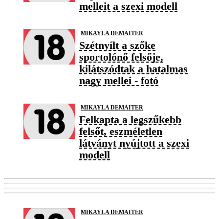
melleit a szexi modell
MIKAYLA DEMAITER
Szétnyílt a szőke
sportolónő felsője,
kilátszódtak a hatalmas
nagy mellei - fotó
MIKAYLA DEMAITER
Felkapta a legszűkebb
felsőt, eszméletlen
látványt nyújtott a szexi
modell
MIKAYLA DEMAITER