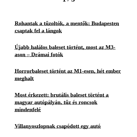
Rohantak a tűzoltók, a mentők: Budapesten
csaptak fel a lángok
Újabb halálos baleset történt, most az M3-
ason – Drámai fotók
Horrorbaleset történt az M1-esen, hét ember
meghalt
Most érkezett: brutális baleset történt a
magyar autópályán, tűz és roncsok
mindenfelé
Villanyoszlopnak csapódott egy autó