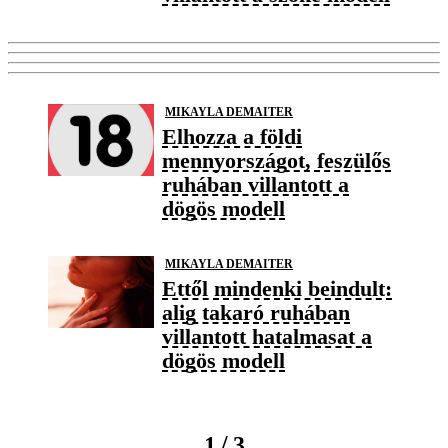
MIKAYLA DEMAITER
Elhozza a földi
mennyországot, feszülős
ruhában villantott a
dögös modell
MIKAYLA DEMAITER
Ettől mindenki beindult:
alig takaró ruhában
villantott hatalmasat a
dögös modell
/
1
3