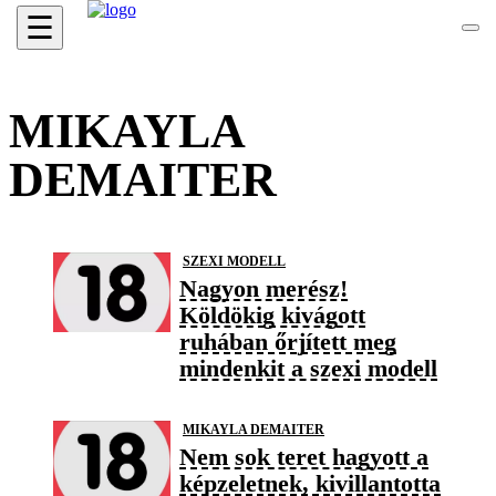
☰
MIKAYLA
DEMAITER
SZEXI MODELL
Nagyon merész!
Köldökig kivágott
ruhában őrjített meg
mindenkit a szexi modell
MIKAYLA DEMAITER
Nem sok teret hagyott a
képzeletnek, kivillantotta