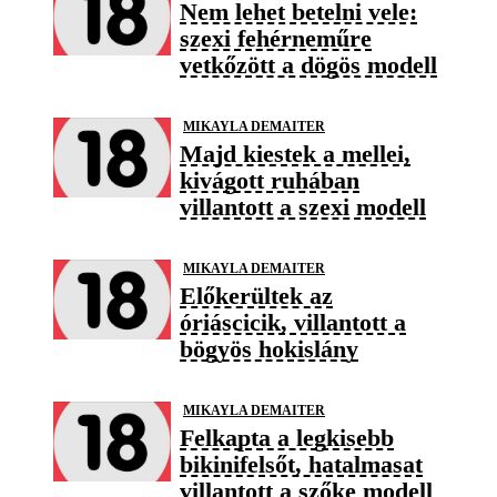
Nem lehet betelni vele:
szexi fehérneműre
vetkőzött a dögös modell
MIKAYLA DEMAITER
Majd kiestek a mellei,
kivágott ruhában
villantott a szexi modell
MIKAYLA DEMAITER
Előkerültek az
óriáscicik, villantott a
bögyös hokislány
MIKAYLA DEMAITER
Felkapta a legkisebb
bikinifelsőt, hatalmasat
villantott a szőke modell