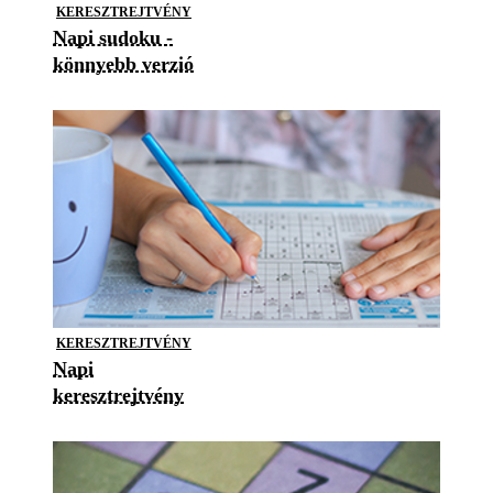
KERESZTREJTVÉNY
Napi sudoku -
könnyebb verzió
KERESZTREJTVÉNY
Napi
keresztrejtvény