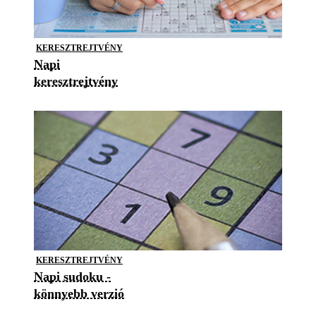
KERESZTREJTVÉNY
Napi
keresztrejtvény
KERESZTREJTVÉNY
Napi sudoku -
könnyebb verzió