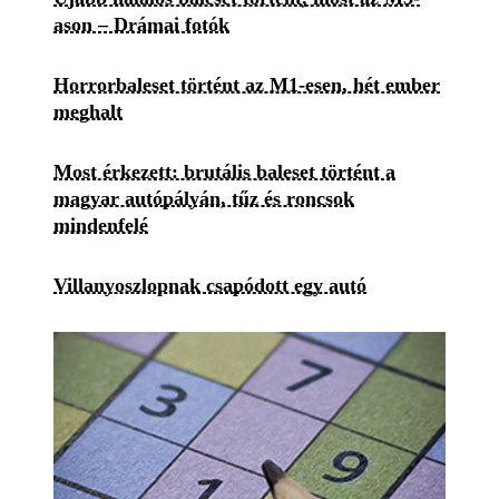
ason – Drámai fotók
Horrorbaleset történt az M1-esen, hét ember
meghalt
Most érkezett: brutális baleset történt a
magyar autópályán, tűz és roncsok
mindenfelé
Villanyoszlopnak csapódott egy autó