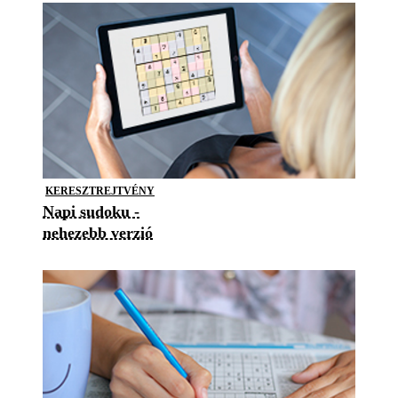
KERESZTREJTVÉNY
Napi sudoku -
nehezebb verzió