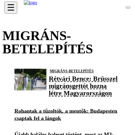
☰
MIGRÁNS-
BETELEPÍTÉS
MIGRÁNS-BETELEPÍTÉS
Rétvári Bence: Brüsszel
migránsgettót hozna
létre Magyarországon
Rohantak a tűzoltók, a mentők: Budapesten
csaptak fel a lángok
Újabb halálos baleset történt, most az M3-