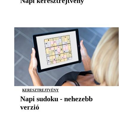
Napi keresztrejtvény
KERESZTREJTVÉNY
Napi sudoku - nehezebb
verzió