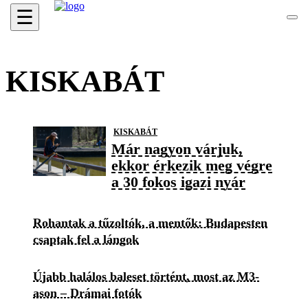
☰
KISKABÁT
KISKABÁT
Már nagyon várjuk,
ekkor érkezik meg végre
a 30 fokos igazi nyár
Rohantak a tűzoltók, a mentők: Budapesten
csaptak fel a lángok
Újabb halálos baleset történt, most az M3-
ason – Drámai fotók