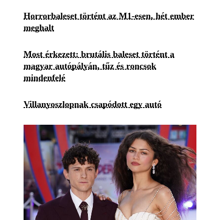
Horrorbaleset történt az M1-esen, hét ember
meghalt
Most érkezett: brutális baleset történt a
magyar autópályán, tűz és roncsok
mindenfelé
Villanyoszlopnak csapódott egy autó