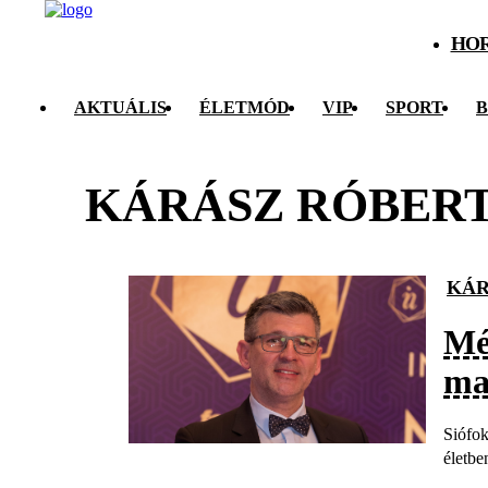
HO
AKTUÁLIS
ÉLETMÓD
VIP
SPORT
B
KÁRÁSZ RÓBER
KÁR
Mé
ma
Siófok
életbe