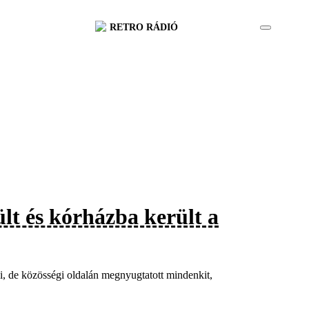
RETRO RÁDIÓ
lt és kórházba került a
ani, de közösségi oldalán megnyugtatott mindenkit,