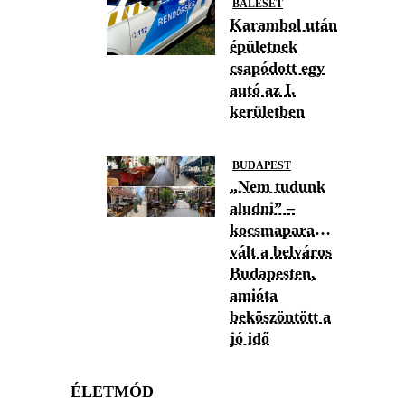
BALESET
Karambol után
épületnek
csapódott egy
autó az I.
kerületben
BUDAPEST
„Nem tudunk
aludni” –
kocsmaparadicsommá
vált a belváros
Budapesten,
amióta
beköszöntött a
jó idő
ÉLETMÓD