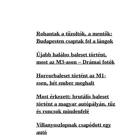
Rohantak a tűzoltók, a mentők:
Budapesten csaptak fel a lángok
Újabb halálos baleset történt,
most az M3-ason – Drámai fotók
Horrorbaleset történt az M1-
esen, hét ember meghalt
Most érkezett: brutális baleset
történt a magyar autópályán, tűz
és roncsok mindenfelé
Villanyoszlopnak csapódott egy
autó