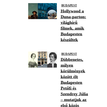
BUDAPEST
Hollywood a
Duna-parton:
világhírű
filmek, amik
Budapesten
készültek
BUDAPEST
Döbbenetes,
milyen
körülmények
között élt
Budapesten
Petőfi és
Szendrey Júlia
– mutatjuk az
első közös