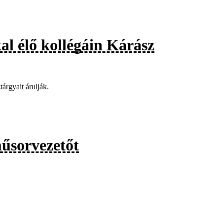
al élő kollégáin Kárász
árgyait árulják.
űsorvezetőt