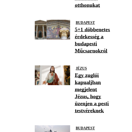
otthonukat
BUDAPEST
5+1 döbbenetes
érdekesség a
budapesti
Műcsarnokról
JÉZUS
Egy zuglói
kapualjban
megjelent
Jézus, hogy
üzenjen a pesti
testvéreknek
BUDAPEST