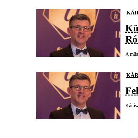
KÁR
Kü
Ró
A műso
KÁR
Fe
Kárász