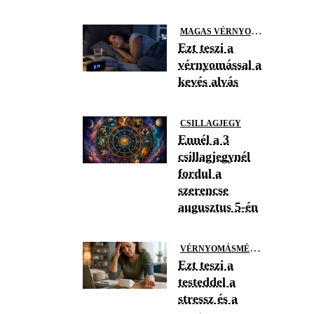
M
AGAS VÉRNYOMÁS
Ezt teszi a
vérnyomással a
kevés alvás
CSILLAGJEGY
Ennél a 3
csillagjegynél
fordul a
szerencse
augusztus 5-én
V
ÉRNYOMÁSMÉRÉS
Ezt teszi a
testeddel a
stressz és a