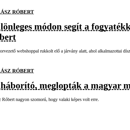
ÁSZ RÓBERT
lönleges módon segít a fogyatékk
bert
rvezető webshoppal rukkolt elő a járvány alatt, ahol alkalmazottai díszt
ÁSZ RÓBERT
lháborító, meglopták a magyar m
 Róbert nagyon szomorú, hogy valaki képes volt erre.