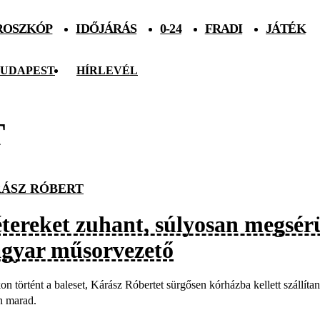
ROSZKÓP
IDŐJÁRÁS
0-24
FRADI
JÁTÉK
UDAPEST
HÍRLEVÉL
T
ÁSZ RÓBERT
tereket zuhant, súlyosan megsérü
gyar műsorvezető
on történt a baleset, Kárász Róbertet sürgősen kórházba kellett szállít
n marad.