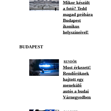
Mikor készült
a fotó? Tedd
magad próbára
Budapest
ikonikus
helyszíneivel!
BUDAPEST
RENDŐR
Most érkezett!
Rendőröknek
hajtott egy
menekülő
autós a budai
Várnegyedben