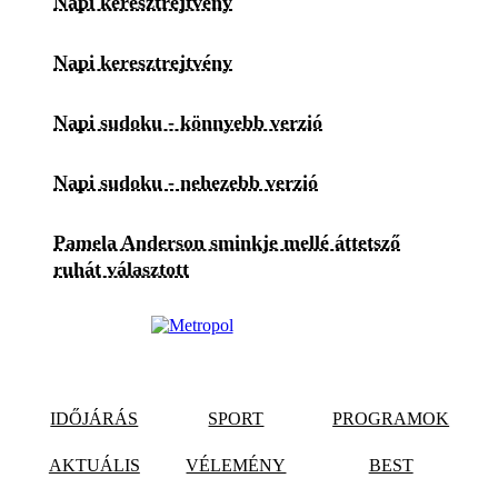
Napi keresztrejtvény
Napi keresztrejtvény
Napi sudoku - könnyebb verzió
Napi sudoku - nehezebb verzió
Pamela Anderson sminkje mellé áttetsző
ruhát választott
IDŐJÁRÁS
SPORT
PROGRAMOK
AKTUÁLIS
VÉLEMÉNY
BEST