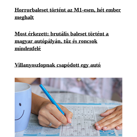
Horrorbaleset történt az M1-esen, hét ember
meghalt
Most érkezett: brutális baleset történt a
magyar autópályán, tűz és roncsok
mindenfelé
Villanyoszlopnak csapódott egy autó