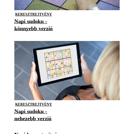
KERESZTREJTVÉNY
Napi sudoku -
könnyebb verzió
KERESZTREJTVÉNY
Napi sudoku -
nehezebb verzió