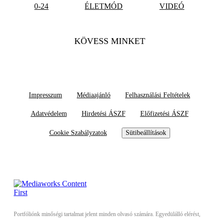
0-24
ÉLETMÓD
VIDEÓ
KÖVESS MINKET
Impresszum
Médiaajánló
Felhasználási Feltételek
Adatvédelem
Hirdetési ÁSZF
Előfizetési ÁSZF
Cookie Szabályzatok
Sütibeállítások
Portfóliónk minőségi tartalmat jelent minden olvasó számára. Egyedülálló elérést,