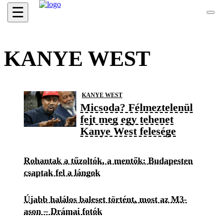
☰
KANYE WEST
KANYE WEST
Micsoda? Félmeztelenül
fejt meg egy tehenet
Kanye West felesége
Rohantak a tűzoltók, a mentők: Budapesten
csaptak fel a lángok
Újabb halálos baleset történt, most az M3-
ason – Drámai fotók