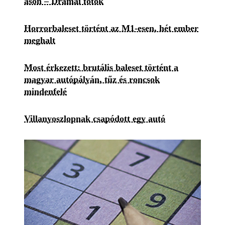
ason – Drámai fotók
Horrorbaleset történt az M1-esen, hét ember
meghalt
Most érkezett: brutális baleset történt a
magyar autópályán, tűz és roncsok
mindenfelé
Villanyoszlopnak csapódott egy autó