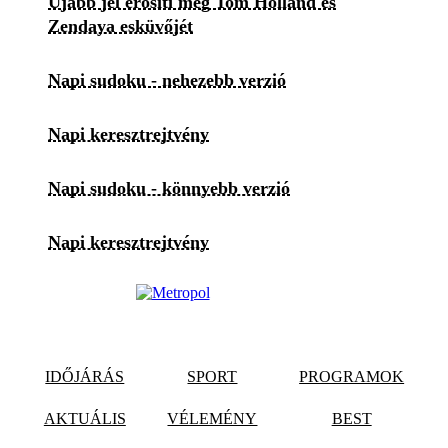
Újabb jel erősíti meg Tom Holland és
Zendaya esküvőjét
Napi sudoku - nehezebb verzió
Napi keresztrejtvény
Napi sudoku - könnyebb verzió
Napi keresztrejtvény
IDŐJÁRÁS
SPORT
PROGRAMOK
AKTUÁLIS
VÉLEMÉNY
BEST