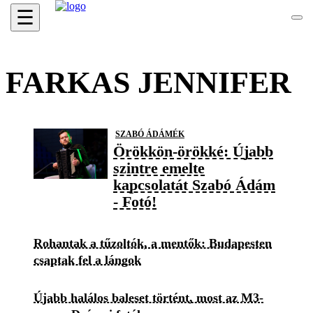
☰
FARKAS JENNIFER
SZABÓ ÁDÁMÉK
Örökkön-örökké: Újabb
szintre emelte
kapcsolatát Szabó Ádám
- Fotó!
Rohantak a tűzoltók, a mentők: Budapesten
csaptak fel a lángok
Újabb halálos baleset történt, most az M3-