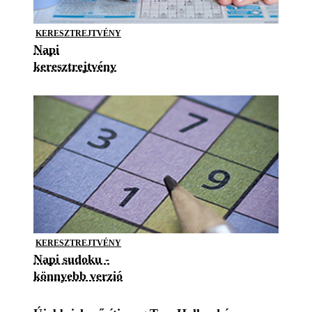
KERESZTREJTVÉNY
Napi
keresztrejtvény
KERESZTREJTVÉNY
Napi sudoku -
könnyebb verzió