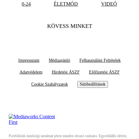
0-24
ÉLETMÓD
VIDEÓ
KÖVESS MINKET
Impresszum
Médiaajánló
Felhasználási Feltételek
Adatvédelem
Hirdetési ÁSZF
Előfizetési ÁSZF
Cookie Szabályzatok
Sütibeállítások
Portfóliónk minőségi tartalmat jelent minden olvasó számára. Egyedülálló elérést,