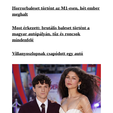
Horrorbaleset történt az M1-esen, hét ember
meghalt
Most érkezett: brutális baleset történt a
magyar autópályán, tűz és roncsok
mindenfelé
Villanyoszlopnak csapódott egy autó