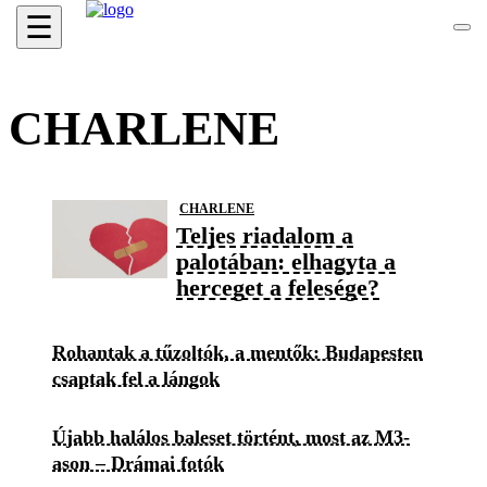
☰
CHARLENE
CHARLENE
Teljes riadalom a
palotában: elhagyta a
herceget a felesége?
Rohantak a tűzoltók, a mentők: Budapesten
csaptak fel a lángok
Újabb halálos baleset történt, most az M3-
ason – Drámai fotók