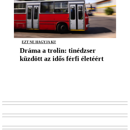
EZT NE HAGYJA KI!
Dráma a trolin: tinédzser
küzdött az idős férfi életéért