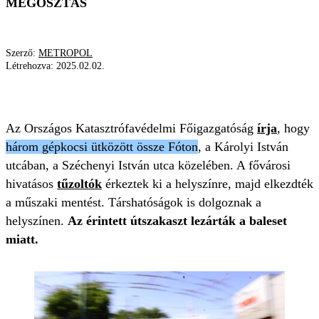
MEGOSZTÁS
Szerző:
METROPOL
Létrehozva:
2025.02.02.
BALESET
TŰZOLTÓK
FÓT
Az Országos Katasztrófavédelmi Főigazgatóság
írja
, hogy
három gépkocsi ütközött össze Fóton
, a Károlyi István
utcában, a Széchenyi István utca közelében. A fővárosi
hivatásos
tűzoltók
érkeztek ki a helyszínre, majd elkezdték
a műszaki mentést. Társhatóságok is dolgoznak a
helyszínen.
Az érintett útszakaszt lezárták a baleset
miatt.