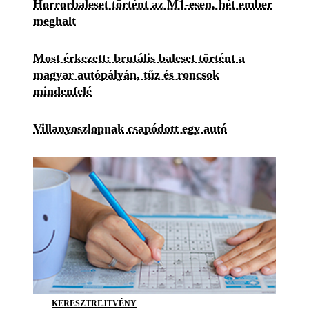
Horrorbaleset történt az M1-esen, hét ember
meghalt
Most érkezett: brutális baleset történt a
magyar autópályán, tűz és roncsok
mindenfelé
Villanyoszlopnak csapódott egy autó
KERESZTREJTVÉNY