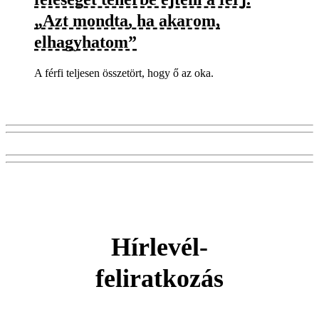
„Azt mondta, ha akarom,
elhagyhatom”
A férfi teljesen összetört, hogy ő az oka.
Hírlevél-
feliratkozás