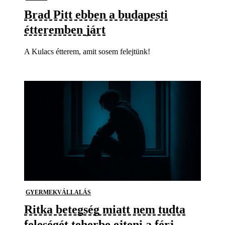
Brad Pitt ebben a budapesti
étteremben járt
A Kulacs étterem, amit sosem felejtünk!
GYERMEKVÁLLALÁS
Ritka betegség miatt nem tudta
feleségét teherbe ejteni a férj.