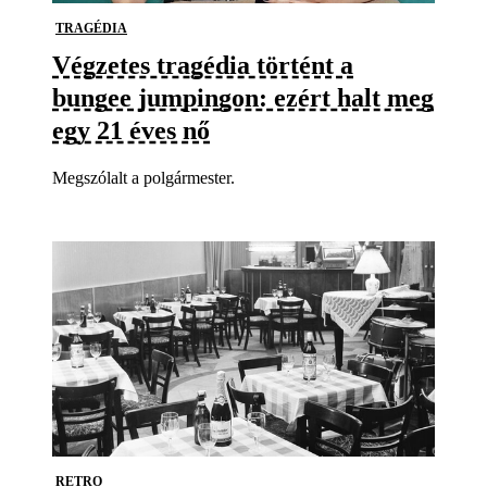
TRAGÉDIA
Végzetes tragédia történt a
bungee jumpingon: ezért halt meg
egy 21 éves nő
Megszólalt a polgármester.
RETRO