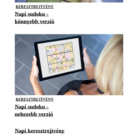
KERESZTREJTVÉNY
Napi sudoku -
könnyebb verzió
KERESZTREJTVÉNY
Napi sudoku -
nehezebb verzió
Napi keresztrejtvény