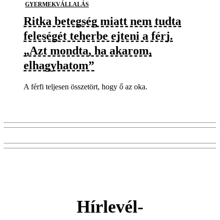
GYERMEKVÁLLALÁS
Ritka betegség miatt nem tudta
feleségét teherbe ejteni a férj.
„Azt mondta, ha akarom,
elhagyhatom”
A férfi teljesen összetört, hogy ő az oka.
Hírlevél-