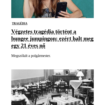
TRAGÉDIA
Végzetes tragédia történt a
bungee jumpingon: ezért halt meg
egy 21 éves nő
Megszólalt a polgármester.