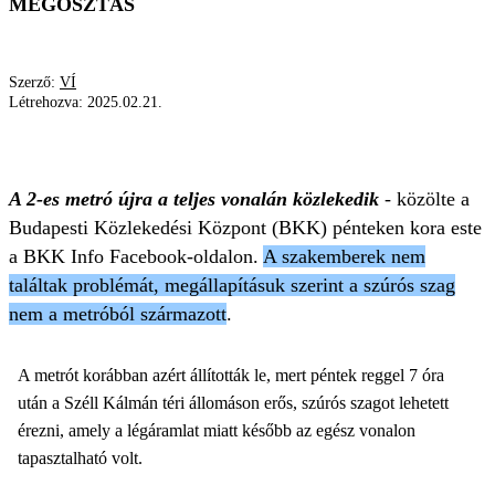
MEGOSZTÁS
Szerző:
VÍ
Létrehozva:
2025.02.21.
ÁLLOMÁS
SZAG
BKV
METRÓ
BKK
A 2-es metró újra a teljes vonalán közlekedik
- közölte a
Budapesti Közlekedési Központ (BKK) pénteken kora este
a BKK Info Facebook-oldalon.
A szakemberek nem
találtak problémát, megállapításuk szerint a szúrós szag
nem a metróból származott
.
A metrót korábban azért állították le, mert péntek reggel 7 óra
után a Széll Kálmán téri állomáson erős, szúrós szagot lehetett
érezni, amely a légáramlat miatt később az egész vonalon
tapasztalható volt.