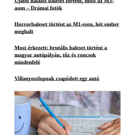
Újabb halálos baleset történt, most az M3-
ason – Drámai fotók
Horrorbaleset történt az M1-esen, hét ember
meghalt
Most érkezett: brutális baleset történt a
magyar autópályán, tűz és roncsok
mindenfelé
Villanyoszlopnak csapódott egy autó