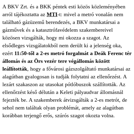
A BKV Zrt. és a BKK péntek esti közös közleményében
arról tájékoztatta az
MTI
-t: mivel a metró vonalán nem
található gázüzemű berendezés, a BKV munkatársai a
gázművek és a katasztrófavédelem szakembereivel
közösen vizsgálták, hogy mi okozza a szagot. Az
elsődleges vizsgálatokból nem derült ki a jelenség oka,
ezért
11:50-től a 2-es metró forgalmát a Deák Ferenc tér
állomás és az Örs vezér tere végállomás között
leállították
, hogy a fővárosi gázszolgáltató munkatársai az
alagútban gyalogosan is tudják folytatni az ellenőrzést. A
lezárt szakaszon az utasokat pótlóbuszok szállították. Az
ellenőrzést késő délután a Keleti pályaudvar állomásnál
fejezték be. A szakemberek átvizsgálták a 2-es metrót, de
sehol nem találtak olyan problémát, amely az alagútban
korábban terjengő erős, szúrós szagot okozta volna.