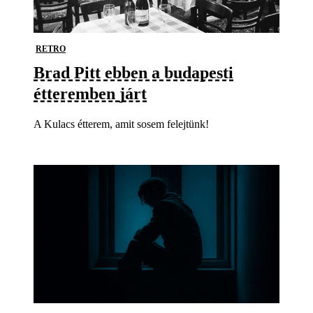
RETRO
Brad Pitt ebben a budapesti
étteremben járt
A Kulacs étterem, amit sosem felejtünk!