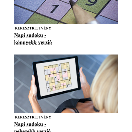
KERESZTREJTVÉNY
Napi sudoku -
könnyebb verzió
KERESZTREJTVÉNY
Napi sudoku -
nehezebb verzió