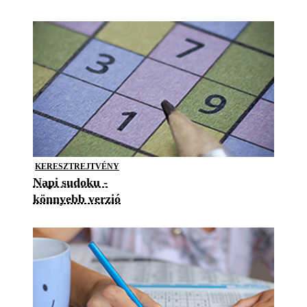
KERESZTREJTVÉNY
Napi sudoku -
könnyebb verzió