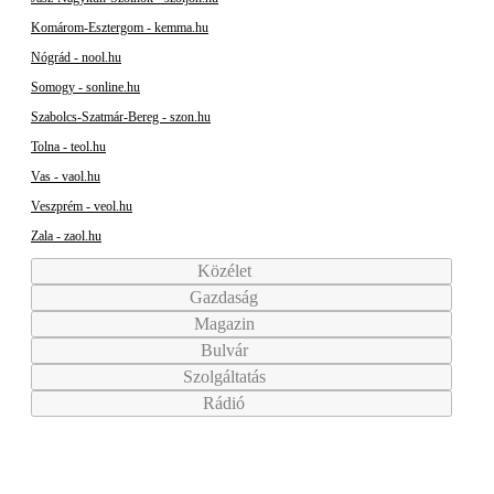
Komárom-Esztergom - kemma.hu
Nógrád - nool.hu
Somogy - sonline.hu
Szabolcs-Szatmár-Bereg - szon.hu
Tolna - teol.hu
Vas - vaol.hu
Veszprém - veol.hu
Zala - zaol.hu
Közélet
Gazdaság
Magazin
Bulvár
Szolgáltatás
Rádió