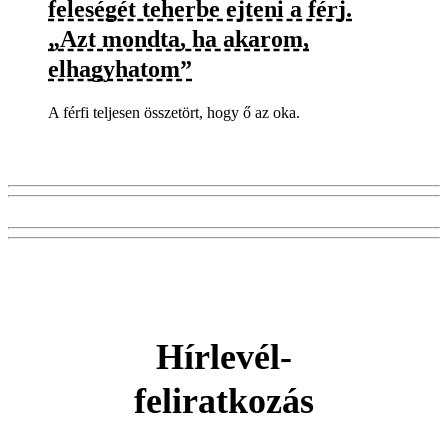
feleségét teherbe ejteni a férj.
„Azt mondta, ha akarom,
elhagyhatom”
A férfi teljesen összetört, hogy ő az oka.
Hírlevél-
feliratkozás