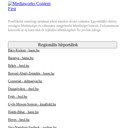
Portfóliónk minőségi tartalmat jelent minden olvasó számára. Egyedülálló elérést,
országos lefedettséget és változatos megjelenési lehetőséget biztosít. Folyamatosan
keressük az új irányokat és fejlődési lehetőségeket. Ez jövőnk záloga.
Regionális hírportálok
Bács-Kiskun - baon.hu
Baranya - bama.hu
Békés - beol.hu
Borsod-Abaúj-Zemplén - boon.hu
Csongrád - delmagyar.hu
Dunaújváros - duol.hu
Fejér - feol.hu
Győr-Moson-Sopron - kisalfold.hu
Hajdú-Bihar - haon.hu
Heves - heol.hu
Jász-Nagykun-Szolnok - szoljon.hu