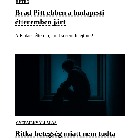
RETRO
Brad Pitt ebben a budapesti
étteremben járt
A Kulacs étterem, amit sosem felejtünk!
GYERMEKVÁLLALÁS
Ritka betegség miatt nem tudta