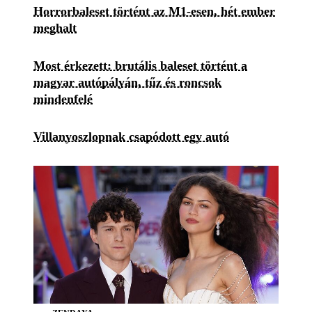
Horrorbaleset történt az M1-esen, hét ember
meghalt
Most érkezett: brutális baleset történt a
magyar autópályán, tűz és roncsok
mindenfelé
Villanyoszlopnak csapódott egy autó