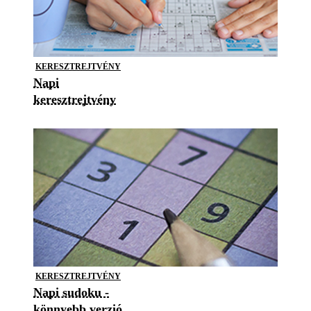
KERESZTREJTVÉNY
Napi
keresztrejtvény
KERESZTREJTVÉNY
Napi sudoku -
könnyebb verzió