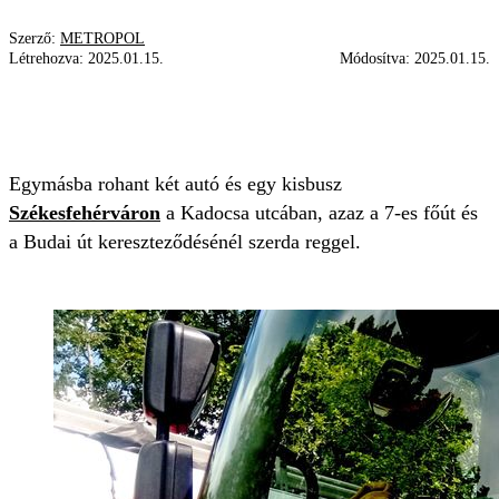
Szerző:
METROPOL
Létrehozva:
2025.01.15.
Módosítva:
2025.01.15.
BALESET
MENTÉS
KATASZTRÓFAVÉDELEM
HÁRMAS KARAMBOL
Egymásba rohant két autó és egy kisbusz
Székesfehérváron
a Kadocsa utcában, azaz a 7-es főút és
a Budai út kereszteződésénél szerda reggel.