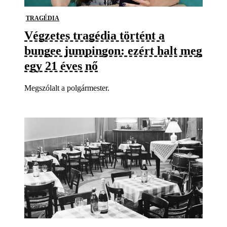
TRAGÉDIA
Végzetes tragédia történt a
bungee jumpingon: ezért halt meg
egy 21 éves nő
Megszólalt a polgármester.